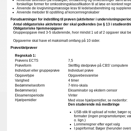
Anvende definition på indtægter, omsætning og omkostninger samt an
forskellige former for omkostningsklassifikation til at løse en konkret r
Anvende de lovgivningsmæssige krav til ledelsesberetning og supplere
Anvende metoder til opstilling af koncernregnskaber
Forudsætninger for indstilling til prøven (aktiviteter i undervisningsperio
Antal obligatoriske aktiviteter der skal godkendes (se § 13 i studieordn
Obligatoriske hjemmeopgaver
Gruppeopgave med 3-5 studerende, hvor mindst 1 ud af 2 opgaver skal 
Opgaverne skal have et maksimalt omfang på 10 sider.
Prøve/delprøver
Regnskab 1:
Prøvens ECTS
7,5
Prøveform
Skriftlig stedprøve på CBS' computere
Individuel eller gruppeprøve
Individuel prøve
Opgavetype
Opgavebesvarelse
Varighed
4 timer
Bedømmelsesform
7-trins-skala
Bedømmer(e)
Eksaminator og ekstern censor
Eksamensperiode
Vinter
Hjælpemidler
Med visse hjælpemidler, se nedenfor:
Den studerende må medbringe
USB-stik til upload af noter, bøger
formater (ingen programstumper, væ
o. lign.)
Lommeregner efter eget valg
I papirformat: Bøger (herunder ove