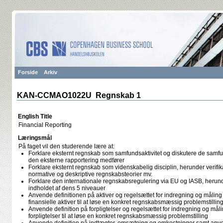
Forside
Arkiv
KAN-CCMAO1022U Regnskab 1
English Title
Financial Reporting
Læringsmål
På faget vil den studerende lære at:
Forklare eksternt regnskab som samfundsaktivitet og diskutere de sa
den eksterne rapportering medfører
Forklare eksternt regnskab som videnskabelig disciplin, herunder verifik
normative og deskriptive regnskabsteorier mv.
Forklare den internationale regnskabsregulering via EU og IASB, heru
indholdet af dens 5 niveauer
Anvende definitionen på aktiver og regelsættet for indregning og måling 
finansielle aktiver til at løse en konkret regnskabsmæssig problemstillin
Anvende definition på forpligtelser og regelsættet for indregning og målin
forpligtelser til at løse en konkret regnskabsmæssig problemstilling