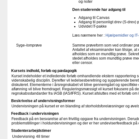
og noter
Den studerende har adgang til
Adgang til Canvas
Adgang til personligt drev (S-drev)
Udvidet IT-pakke
Læs nærmere her :
Hjælpemidler og IT
Syge-/omprøve
Samme prøveform som ved ordinær pr
Antallet af eksaminander kan tilsige, 
afholdes som en mundtlig prøve. Sekreta
stedet afholdes som mundtlig prøve med
eller censor.
Kursets indhold, forløb og pædagogik
Kurset indeholder et indledende forløb omhandlende ekstern rapportering 
videnskabelig disciplin. Derefter vil ledelsesberetning og supplerende beret
diskuteret. Elementerne i årsregnskabet vil blive gennemgået og specifikke
aflønning vil blive fremdraget. Reguleringsmæssigt vil kurset fokusere på de
regnskabsstandarder fra IASB (IAS/IFRS). Kurset afsluttes med et forløb o
Beskrivelse af undervisningsformer
Undervisningen på kurset er en blanding af storholdsforelæsninger og øvels
Feedback i undervisningen
Feedback på en besvarelse af en frivillig opgave fra undervisningen. Derud
problemstillinger i holdundervisningen og der er her undeviserfeedback på
Studenterarbejdstimer
Undervisning
48 timer