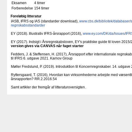
Eksamen
4 timer
Forberedelse
154 timer
Foreløbig litteratur
IASB, IFRS og IAS (standarder download),
www.cbs.dk/​bibliotek/​databaser/​
regnskabsstandarder
EY (2018). Illustrativ IFRS-årsrapport (2016),
www.ey.com/​DK/​da/​Issues/​IFR
EY (2017). Indsigt i Årsregnskabsloven, EY's praktiske guide til loven 2015
version gives via CANVAS når faget starter
Fedders, J. & Steffensen, H. (2017), Årsrapport efter internationale regnska
til IFRS 6. udgave 2021. Karnov Group
Møller Fredslund, P. (2019). Introduktion til Koncernregnskaber. 14. udgave
Ryttersgaard, T. (2016), Hvordan kan virksomhederne arbejde med væsentl
årsrapporten? RR.2.2016.54
Samt artikler der fremgår af litteraturoversigten.