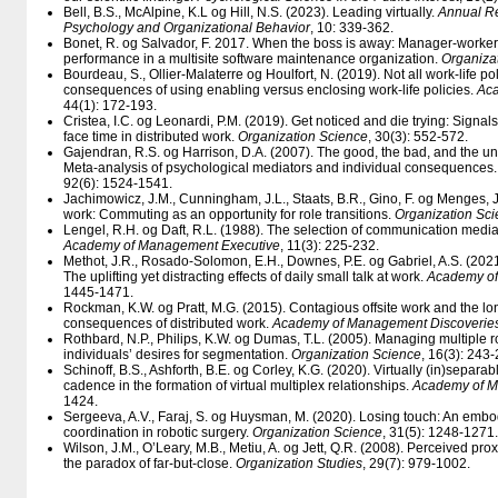
Bell, B.S., McAlpine, K.L og Hill, N.S. (2023). Leading virtually.
Annual Re
Psychology and Organizational Behavior
, 10: 339-362.
Bonet, R. og Salvador, F. 2017. When the boss is away: Manager-worke
performance in a multisite software maintenance organization.
Organiza
Bourdeau, S., Ollier-Malaterre og Houlfort, N. (2019). Not all work-life p
consequences of using enabling versus enclosing work-life policies.
Ac
44(1): 172-193.
Cristea, I.C. og Leonardi, P.M. (2019). Get noticed and die trying: Signals
face time in distributed work.
Organization Science
, 30(3): 552-572.
Gajendran, R.S. og Harrison, D.A. (2007). The good, the bad, and the 
Meta-analysis of psychological mediators and individual consequences
92(6): 1524-1541.
Jachimowicz, J.M., Cunningham, J.L., Staats, B.R., Gino, F. og Menges,
work: Commuting as an opportunity for role transitions.
Organization Sc
Lengel, R.H. og Daft, R.L. (1988). The selection of communication media 
Academy of Management Executive
, 11(3): 225-232.
Methot, J.R., Rosado-Solomon, E.H., Downes, P.E. og Gabriel, A.S. (2021). 
The uplifting yet distracting effects of daily small talk at work.
Academy of
1445-1471.
Rockman, K.W. og Pratt, M.G. (2015). Contagious offsite work and the lo
consequences of distributed work.
Academy of Management Discoverie
Rothbard, N.P., Philips, K.W. og Dumas, T.L. (2005). Managing multiple r
individuals’ desires for segmentation.
Organization Science
, 16(3): 243-
Schinoff, B.S., Ashforth, B.E. og Corley, K.G. (2020). Virtually (in)separabl
cadence in the formation of virtual multiplex relationships.
Academy of M
1424.
Sergeeva, A.V., Faraj, S. og Huysman, M. (2020). Losing touch: An emb
coordination in robotic surgery.
Organization Science
, 31(5): 1248-1271.
Wilson, J.M., O’Leary, M.B., Metiu, A. og Jett, Q.R. (2008). Perceived prox
the paradox of far-but-close.
Organization Studies
, 29(7): 979-1002.