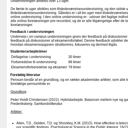
Undervisningen afvikles over 13 uger.
De første to uger afvikles som tilstedeværelsesundervisning, og den sidste 
tilstedeværelsesundervisning. Således er i alt tre uger med tilstedeværelse
online undervisning. I den online undervisning er - udover det faglige indhold -
alle online forelæsninger pre-recorded, og de er alle tilgængelige efter de
forelæsninger.
Feedback i undervisningen
Undervejs i on-campus undervisningen gives der feedback på diskussioner a
feedback på diskussioner af eksamensforløbet. Denne feedback udvikler de 
hvordan eksamensopgaven struktureres, fokuseres og dermed tilgås.
Studenterarbejdstimer
Deltagelse i undervisning
30 timer
Forberedelse til undervisning
98 timer
Eksamensforberedelse og eksamen
78 timer
Foreløbig litteratur
Pensum består af en grundbog, og en række akademiske artikler, som alle k
foreløbige pensumliste er:
Grundbog
:
Peter Holdt Christensen (2022). Hybridarbejde. Balancen mellem nye og ga
Frederiksberg: Samfundslitteratur.
Artikler:
Allen, T.D., Golden, T.D. og Shockley, K.M. (2015). How effective is tele
our scientific findings.
Psychological Science in the Public Interest
, 16(2