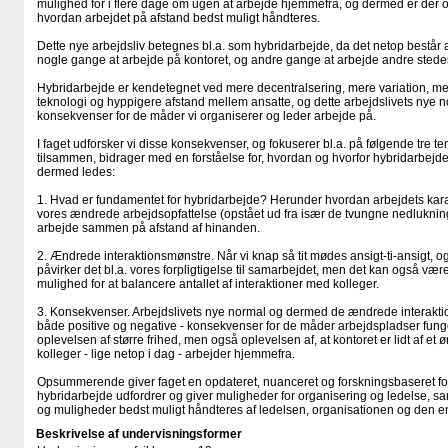
mulighed for i flere dage om ugen at arbejde hjemmefra, og dermed er der og
hvordan arbejdet på afstand bedst muligt håndteres.
Dette nye arbejdsliv betegnes bl.a. som hybridarbejde, da det netop består 
nogle gange at arbejde på kontoret, og andre gange at arbejde andre stede
Hybridarbejde er kendetegnet ved mere decentralsering, mere variation, mere
teknologi og hyppigere afstand mellem ansatte, og dette arbejdslivets nye n
konsekvenser for de måder vi organiserer og leder arbejde på.
I faget udforsker vi disse konsekvenser, og fokuserer bl.a. på følgende tre t
tilsammen, bidrager med en forståelse for, hvordan og hvorfor hybridarbejd
dermed ledes:
1. Hvad er fundamentet for hybridarbejde? Herunder hvordan arbejdets karak
vores ændrede arbejdsopfattelse (opstået ud fra især de tvungne nedlukninge
arbejde sammen på afstand af hinanden.
2. Ændrede interaktionsmønstre. Når vi knap så tit mødes ansigt-ti-ansigt, og
påvirker det bl.a. vores forpligtigelse til samarbejdet, men det kan også være
mulighed for at balancere antallet af interaktioner med kolleger.
3. Konsekvenser. Arbejdslivets nye normal og dermed de ændrede interakti
både positive og negative - konsekvenser for de måder arbejdspladser funge
oplevelsen af større frihed, men også oplevelsen af, at kontoret er lidt af e
kolleger - lige netop i dag - arbejder hjemmefra.
Opsummerende giver faget en opdateret, nuanceret og forskningsbaseret for
hybridarbejde udfordrer og giver muligheder for organisering og ledelse, s
og muligheder bedst muligt håndteres af ledelsen, organisationen og den en
Beskrivelse af undervisningsformer