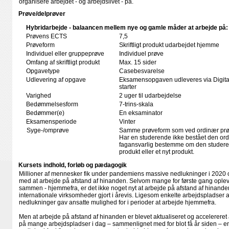
organisere arbejdet - og arbejdslivet - på.
Prøve/delprøver
Hybridarbejde - balaancen mellem nye og gamle måder at arbejde på:
Prøvens ECTS
7,5
Prøveform
Skriftligt produkt udarbejdet hjemme
Individuel eller gruppeprøve
Individuel prøve
Omfang af skriftligt produkt
Max. 15 sider
Opgavetype
Casebesvarelse
Udlevering af opgave
Eksamensopgaven udleveres via Digita
starter
Varighed
2 uger til udarbejdelse
Bedømmelsesform
7-trins-skala
Bedømmer(e)
En eksaminator
Eksamensperiode
Vinter
Syge-/omprøve
Samme prøveform som ved ordinær pr
Har en studerende ikke bestået den or
fagansvarlig bestemme om den studerend
produkt eller et nyt produkt.
Kursets indhold, forløb og pædagogik
Millioner af mennesker fik under pandemiens massive nedlukninger i 2020 
med at arbejde på afstand af hinanden. Selvom mange for første gang oplev
sammen - hjemmefra, er det ikke noget nyt at arbejde på afstand af hinanden.
internationale virksomheder gjort i årevis. Ligesom enkelte arbejdspladser
nedlukninger gav ansatte mulighed for i perioder at arbejde hjemmefra.
Men at arbejde på afstand af hinanden er blevet aktualiseret og accelereret 
på mange arbejdspladser i dag – sammenlignet med for blot få år siden – en