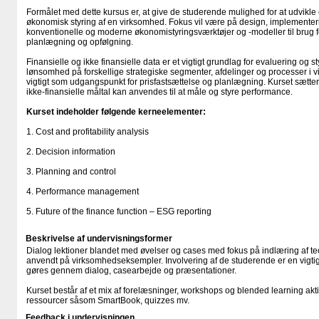
Formålet med dette kursus er, at give de studerende mulighed for at udvik
økonomisk styring af en virksomhed. Fokus vil være på design, implementeri
konventionelle og moderne økonomistyringsværktøjer og -modeller til brug fo
planlægning og opfølgning.
Finansielle og ikke finansielle data er et vigtigt grundlag for evaluering og 
lønsomhed på forskellige strategiske segmenter, afdelinger og processer i
vigtigt som udgangspunkt for prisfastsættelse og planlægning. Kurset sætter
ikke-finansielle måltal kan anvendes til at måle og styre performance.
Kurset indeholder følgende kerneelementer:
1. Cost and profitability analysis
2. Decision information
3. Planning and control
4. Performance management
5. Future of the finance function – ESG reporting
Beskrivelse af undervisningsformer
Dialog lektioner blandet med øvelser og cases med fokus på indlæring af teo
anvendt på virksomhedseksempler. Involvering af de studerende er en vigtig 
gøres gennem dialog, casearbejde og præsentationer.
Kurset består af et mix af forelæsninger, workshops og blended learning akti
ressourcer såsom SmartBook, quizzes mv.
Feedback i undervisningen