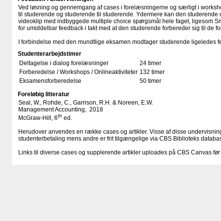
Ved løsning og gennemgang af cases i forelæsningerne og særligt i worksh
til studerende og studerende til studerende. Ydermere kan den studerende
videoklip med indbyggede multiple choice spørgsmål hele faget, ligesom S
for umiddelbar feedback i takt med at den studerende forbereder sig til de for
I forbindelse med den mundtlige eksamen modtager studerende ligeledes f
Studenterarbejdstimer
Deltagelse i dialog forelæsninger
24 timer
Forberedelse / Workshops / Onlineaktiviteter
132 timer
Eksamensforberedelse
50 timer
Foreløbig litteratur
Seal, W., Rohde, C., Garrison, R.H. & Noreen, E.W.
Management Accounting, 2018
th
McGraw-Hill, 6
ed.
Herudover anvendes en række cases og artikler. Visse af disse undervisnin
studenterbetaling mens andre er frit tilgængelige via CBS Biblioteks databas
Links til diverse cases og supplerende artikler uploades på CBS Canvas før 