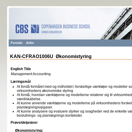
Forside
Arkiv
KAN-CFRAO1006U Økonomistyring
English Title
Management Accounting
Læringsmål
At forstå formålet med og indholdet i forskellige værktøjer og modeller
virksomhedens økonomiske styring.
At forstå, hvordan værktøjerne og modellerne relaterer sig til virksomhede
værdiskabelse.
At kunne anvende værktøjerne og modellerne på virksomhedens forskell
planlægningsopgaver.
At kunne analysere og evaluere styrker og svagheder ved de enkelte værk
beslutnings- og planlægnings kontekster.
Prøve/delprøver
Økonomistyring: