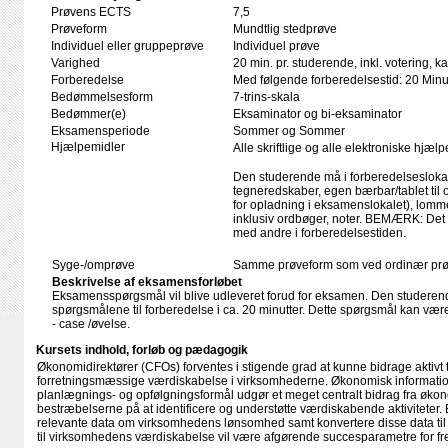
Prøvens ECTS
7,5
Prøveform
Mundtlig stedprøve
Individuel eller gruppeprøve
Individuel prøve
Varighed
20 min. pr. studerende, inkl. votering, 
Forberedelse
Med følgende forberedelsestid: 20 Minu
Bedømmelsesform
7-trins-skala
Bedømmer(e)
Eksaminator og bi-eksaminator
Eksamensperiode
Sommer og Sommer
Hjælpemidler
Alle skriftlige og alle elektroniske hjæl
Den studerende må i forberedelseslokal
tegneredskaber, egen bærbar/tablet til
for opladning i eksamenslokalet), lomme
inklusiv ordbøger, noter. BEMÆRK: Det e
med andre i forberedelsestiden.
Syge-/omprøve
Samme prøveform som ved ordinær pr
Beskrivelse af eksamensforløbet
Eksamensspørgsmål vil blive udleveret forud for eksamen. Den studerende
spørgsmålene til forberedelse i ca. 20 minutter. Dette spørgsmål kan vær
- case /øvelse.
Kursets indhold, forløb og pædagogik
Økonomidirektører (CFOs) forventes i stigende grad at kunne bidrage aktivt t
forretningsmæssige værdiskabelse i virksomhederne. Økonomisk information 
planlægnings- og opfølgningsformål udgør et meget centralt bidrag fra økon
bestræbelserne på at identificere og understøtte værdiskabende aktiviteter. 
relevante data om virksomhedens lønsomhed samt konvertere disse data til i
til virksomhedens værdiskabelse vil være afgørende succesparametre for fr