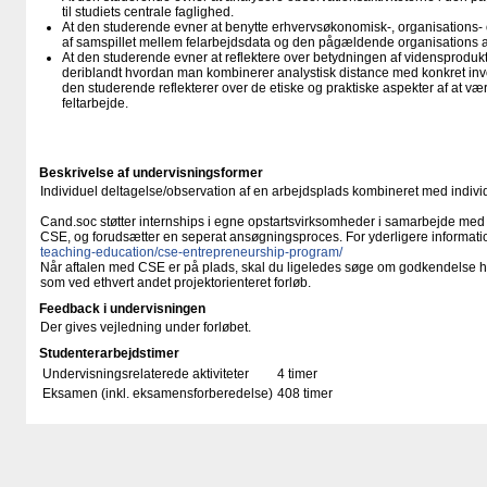
til studiets centrale faglighed.
At den studerende evner at benytte erhvervsøkonomisk-, organisations- o
af samspillet mellem felarbejdsdata og den pågældende organisations ak
At den studerende evner at reflektere over betydningen af vidensprodukt
deriblandt hvordan man kombinerer analystisk distance med konkret inv
den studerende reflekterer over de etiske og praktiske aspekter af at vær
feltarbejde.
Beskrivelse af undervisningsformer
Individuel deltagelse/observation af en arbejdsplads kombineret med individ
Cand.soc støtter internships i egne opstartsvirksomheder i samarbejde med
CSE, og forudsætter en seperat ansøgningsproces. For yderligere informati
teaching-education/​cse-entrepreneurship-program/​
Når aftalen med CSE er på plads, skal du ligeledes søge om godkendelse
som ved ethvert andet projektorienteret forløb.
Feedback i undervisningen
Der gives vejledning under forløbet.
Studenterarbejdstimer
Undervisningsrelaterede aktiviteter
4 timer
Eksamen (inkl. eksamensforberedelse)
408 timer