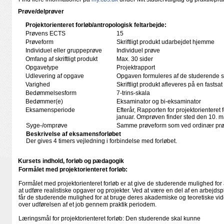
Prøve/delprøver
Projektorienteret forløb/antropologisk feltarbejde:
Prøvens ECTS
15
Prøveform
Skriftligt produkt udarbejdet hjemme
Individuel eller gruppeprøve
Individuel prøve
Omfang af skriftligt produkt
Max. 30 sider
Opgavetype
Projektrapport
Udlevering af opgave
Opgaven formuleres af de studerende se
Varighed
Skriftligt produkt afleveres på en fastsat
Bedømmelsesform
7-trins-skala
Bedømmer(e)
Eksaminator og bi-eksaminator
Eksamensperiode
Efterår, Rapporten for projektorienteret 
januar. Omprøven finder sted den 10. ma
Syge-/omprøve
Samme prøveform som ved ordinær pr
Beskrivelse af eksamensforløbet
Der gives 4 timers vejledning i forbindelse med forløbet.
Kursets indhold, forløb og pædagogik
Formålet med projektorienteret forløb:
Formålet med projektorienteret forløb er at give de studerende mulighed for
at udføre realistiske opgaver og projekter. Ved at være en del af en arbejdsp
får de studerende mulighed for at bruge deres akademiske og teoretiske vide
over udførelsen af et job gennem praktik periodem.
Læringsmål for projektorienteret forløb: Den studerende skal kunne