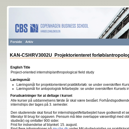
Forside
Arkiv
KAN-CSHRV3002U Projektorienteret forløb/antropologi
English Title
Project-oriented internship/anthropological field study
Læringsmål
Læringsmål for projektorienteret praktikforløb: se under overskriften Ku
Læringsmål for antopologisk feltarbejde: se under overskriften Kursets 
Forudsætninger for at deltage i kurset
Alle kurser på uddannelsens første år skal være bestået. Forhåndsgodkende
internships der tages på 3. semester.
Den studerende skal forud for internshippet/​feltarbejdet have godkendt et 
litteratur til brug for opgaven. Pensum må ikke overlappe væsentligt med obl
studieår) og omfatter 900 sider.
Frist for indsendelse af blanket: 15. august.
Find flere informationer på
my.cbs.dk
under Mit studie/valgfag og praktik/pra