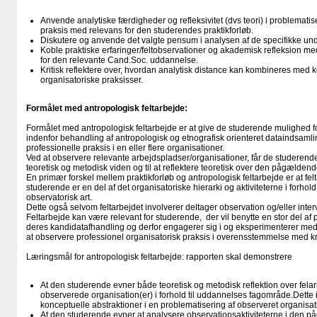
Anvende analytiske færdigheder og refleksivitet (dvs teori) i problematis
praksis med relevans for den studerendes praktikforløb.
Diskutere og anvende det valgte pensum i analysen af de specifikke u
Koble praktiske erfaringer/feltobservationer og akademisk refleksion me
for den relevante Cand.Soc. uddannelse.
Kritisk reflektere over, hvordan analytisk distance kan kombineres med
organisatoriske praksisser.
Formålet med antropologisk feltarbejde:
Formålet med antropologisk feltarbejde er at give de studerende mulighed fo
indenfor behandling af antropologisk og etnografisk orienteret dataindsamling
professionelle praksis i en eller flere organisationer.
Ved at observere relevante arbejdspladser/organisationer, får de studerende
teoretisk og metodisk viden og til at reflektere teoretisk over den pågældend
En primær forskel mellem praktikforløb og antropologisk feltarbejde er at fel
studerende er en del af det organisatoriske hierarki og aktiviteterne i forhold 
observatorisk art.
Dette også selvom feltarbejdet involverer deltager observation og/eller inter
Feltarbejde kan være relevant for studerende, der vil benytte en stor del af pr
deres kandidatafhandling og derfor engagerer sig i og eksperimenterer me
at observere professionel organisatorisk praksis i overensstemmelse med kri
Læringsmål for antropologisk feltarbejde: rapporten skal demonstrere
At den studerende evner både teoretisk og metodisk reflektion over felarb
observerede organisation(er) i forhold til uddannelses fagområde.Dette 
konceptuelle abstraktioner i en problematisering af observeret organisat
At den studerende evner at analysere observationsaktiviteterne i den på