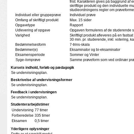
frist. Karakteren gives på baggrund af
skriftlige produkt og den individuelle mu
studieordningens regler om prøveforme
Individuel eller gruppeprøve
Individuel prøve
Omfang af skriftligt produkt
Max. 15 sider
Opgavetype
Rapport
Udlevering af opgave
Opgaven formuleres af de studerende se
Varighed
Skriftligt produkt afleveres på en fastsat
30 min. pr. studerende, inkl. votering, 
Bedømmelsesform
7-trins-skala
Bedømmer(e)
Eksaminator og bi-eksaminator
Eksamensperiode
Sommer og Vinter
Syge-/omprøve
Samme prøveform som ved ordinær pr
Kursets indhold, forløb og pædagogik
Se undervisningsplan.
Beskrivelse af undervisningsformer
Se undervisningsplan.
Feedback i undervisningen
Se undervisningsplan.
Studenterarbejdstimer
Undervisning
77 timer
Forberedelse
335 timer
Eksamen
0,5 timer
Yderligere oplysninger