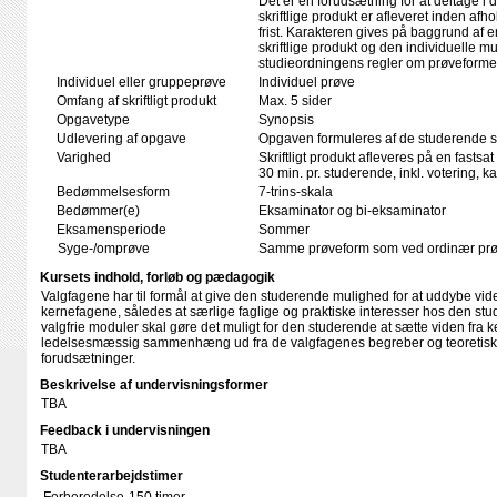
Det er en forudsætning for at deltage i 
skriftlige produkt er afleveret inden afho
frist. Karakteren gives på baggrund af
skriftlige produkt og den individuelle mu
studieordningens regler om prøveforme
Individuel eller gruppeprøve
Individuel prøve
Omfang af skriftligt produkt
Max. 5 sider
Opgavetype
Synopsis
Udlevering af opgave
Opgaven formuleres af de studerende se
Varighed
Skriftligt produkt afleveres på en fastsat
30 min. pr. studerende, inkl. votering, 
Bedømmelsesform
7-trins-skala
Bedømmer(e)
Eksaminator og bi-eksaminator
Eksamensperiode
Sommer
Syge-/omprøve
Samme prøveform som ved ordinær pr
Kursets indhold, forløb og pædagogik
Valgfagene har til formål at give den studerende mulighed for at uddybe vid
kernefagene, således at særlige faglige og praktiske interesser hos den stu
valgfrie moduler skal gøre det muligt for den studerende at sætte viden fra k
ledelsesmæssig sammenhæng ud fra de valgfagenes begreber og teoreti
forudsætninger.
Beskrivelse af undervisningsformer
TBA
Feedback i undervisningen
TBA
Studenterarbejdstimer