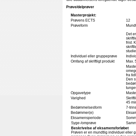
Prøve/delprøver
Masterprojekt:
Prøvens ECTS
12
Prøveform
Mundtl
Det er
skrift
frist
skrift
studi
Individuel eller gruppeprøve
Indivi
Omfang af skriftligt produkt
Max. 
Master
omegne
fra ti
Den s
bedøm
tunges
Opgavetype
Maste
Varighed
Skrift
45 min
Bedømmelsesform
7-trin
Bedømmer(e)
Eksam
Eksamensperiode
Somme
Syge-/omprøve
Samme
Beskrivelse af eksamensforløbet
Prøven er en mundtlig individuel eller 