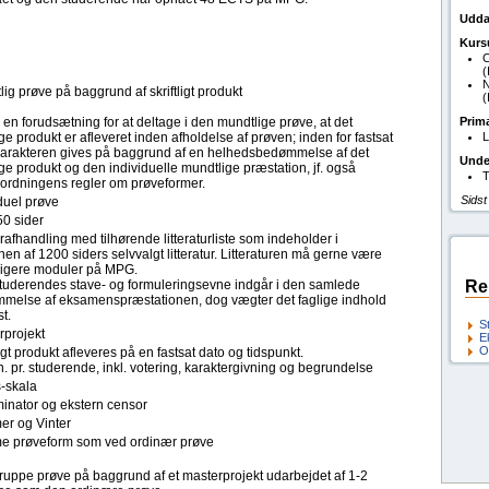
Udda
Kurs
C
(
N
ig prøve på baggrund af skriftligt produkt
(
 en forudsætning for at deltage i den mundtlige prøve, at det
Prim
lige produkt er afleveret inden afholdelse af prøven; inden for fastsat
L
. Karakteren gives på baggrund af en helhedsbedømmelse af det
Unde
lige produkt og den individuelle mundtlige præstation, jf. også
T
eordningens regler om prøveformer.
Sidst
duel prøve
50 sider
afhandling med tilhørende litteraturliste som indeholder i
n af 1200 siders selvvalgt litteratur. Litteraturen må gerne være
dligere moduler på MPG.
tuderendes stave- og formuleringsevne indgår i den samlede
Re
melse af eksamenspræstationen, dog vægter det faglige indhold
t.
S
rprojekt
E
O
ligt produkt afleveres på en fastsat dato og tidspunkt.
. pr. studerende, inkl. votering, karaktergivning og begrundelse
s-skala
inator og ekstern censor
r og Vinter
 prøveform som ved ordinær prøve
gruppe prøve på baggrund af et masterprojekt udarbejdet af 1-2