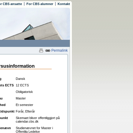
r CBS ansatte
For CBS alumner
Kontakt
Permalink
susinformation
g
Dansk
ets ECTS
12 ECTS
Obligatorisk
au
Master
ghed
Et semester
ttidspunkt
Forår, Efterår
punkt
Skemaet bliver offentliggjort på
calendar.cbs.dk
ienævn
Studienævnet for Master i
Offentlig Ledelse