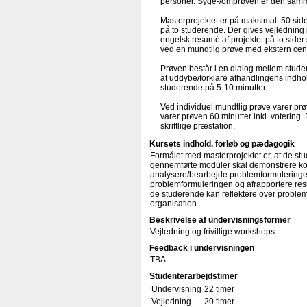
personer. Syge-/omprøven er den sam
Masterprojektet er på maksimalt 50 side
på to studerende. Der gives vejledning 
engelsk resumé af projektet på to sider
ved en mundtlig prøve med ekstern ce
Prøven består i en dialog mellem stude
at uddybe/forklare afhandlingens indho
studerende på 5-10 minutter.
Ved individuel mundtlig prøve varer prø
varer prøven 60 minutter inkl. voteri
skriftlige præstation.
Kursets indhold, forløb og pædagogik
Formålet med masterprojektet er, at de s
gennemførte moduler skal demonstrere kom
analysere/bearbejde problemformuleringen/
problemformuleringen og afrapportere resul
de studerende kan reflektere over problemst
organisation.
Beskrivelse af undervisningsformer
Vejledning og frivillige workshops
Feedback i undervisningen
TBA
Studenterarbejdstimer
Undervisning
22 timer
Vejledning
20 timer