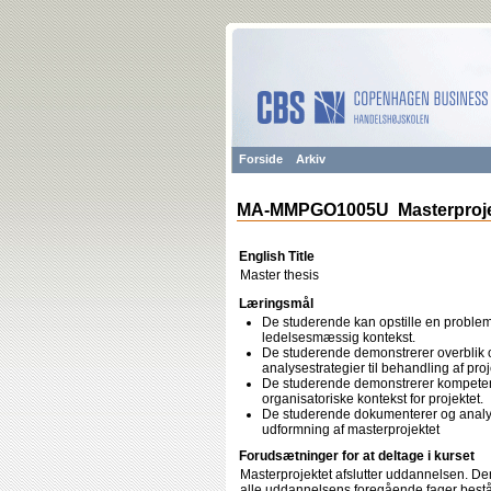
Forside
Arkiv
MA-MMPGO1005U Masterproj
English Title
Master thesis
Læringsmål
De studerende kan opstille en problemf
ledelsesmæssig kontekst.
De studerende demonstrerer overblik ov
analysestrategier til behandling af pr
De studerende demonstrerer kompetence
organisatoriske kontekst for projektet.
De studerende dokumenterer og analyse
udformning af masterprojektet
Forudsætninger for at deltage i kurset
Masterprojektet afslutter uddannelsen. Den 
alle uddannelsens foregående fager bes