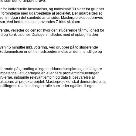
me som den ordinære prøve.
r for individuelle besvarelser, og maksimalt 80 sider for grupper
i forbindelse med udarbejdelse af projektet. Der udarbejdes et
 som indgår i det samlede antal sider. Masterprojektet udprøves
nsur. Ved bedømmelsen anvendes 7-trins skalaen.
rende, vejleder og censor, hvor den studerende får mulighed for
ld og konklusioner. Dialogen indledes med et oplæg fra den
ven 45 minutter inkl. votering. Ved grupper på to studerende
ng. Bedømmelsen er en helhedsbedømmelse af den mundtlige og
tuderende på grundlag af egen uddannelsesplan og de tidligere
petence i at udarbejde en eller flere problemformuleringer,
-erne, indsamle relevant empiri og data til besvarelse af
taterne af projektarbejdet. Masterprojektet skal demonstrere, at
illingens relation til egen rolle som leder og/eller til egen