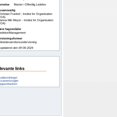
nnelse
Master i Offentlig Ledelse
usansvarlig
hristian Frankel - Institut for Organisation
IOA)
anna Mik-Meyer - Institut for Organisation
IOA)
ære fagområder
edelse/Management
rvisningsformer
ilstedeværelsesundervisning
 opdateret den 09-06-2024
levante links
tudieordninger
ksamensregler
pgavebanken