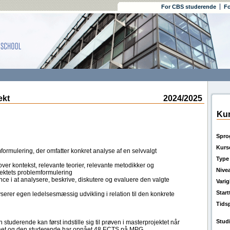
For CBS studerende
Fo
ekt
2024/2025
Kur
Spro
Kurs
ormulering, der omfatter konkret analyse af en selvvalgt
Type
er kontekst, relevante teorier, relevante metodikker og
Nive
ojektets problemformulering
 i at analysere, beskrive, diskutere og evaluere den valgte
Vari
Star
rer egen ledelsesmæssig udvikling i relation til den konkrete
Tids
Stud
studerende kan først indstille sig til prøven i masterprojektet når
tået og den studerende har opnået 48 ECTS på MPG.