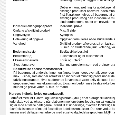
Prøveform
Mundtlig prøve på baggrund af skriftligt
Det er en forudsætning for at deltage i 
skriftlige produkt er afleveret inden afho
frist. Karakteren gives på baggrund af
skriftlige produkt og den individuelle mu
studieordningens regler om prøveforme
Individuel eller gruppeprøve
Individuel prøve
Omfang af skriftligt produkt
Max. 5 sider
Opgavetype
Synopsis
Udlevering af opgave
Opgaven formuleres af de studerende se
Varighed
Skriftligt produkt afleveres på en fastsat
30 min. pr. studerende, inkl. votering, 
Bedømmelsesform
Bestået/ikke bestået
Bedømmer(e)
Eksaminator og bi-eksaminator
Eksamensperiode
Forår og Efterår
Syge-/omprøve
Samme prøveform som ved ordinær pr
Beskrivelse af eksamensforløbet
På baggrund af undervisningen og fagets hjemmeopgaver afleverer den
max. 5 sider, som danner afsæt for en individuel mundtlig prøve under de
udviklingsgruppen. Hver studerende forventes at være aktiv deltager i eg
gruppemedlemmers eksamination. Eksamen bedømmes bestået/ikke bestå
mundtlige prøve varer 30 min. pr. mand.
Kursets indhold, forløb og pædagogik
Formålet med MPG Intro- og udviklingsforløb (MUF) er at bidrage til udvikli
lederskab ved at fokusere på relationen mellem deres ledelse og så kontek
sigter mod at sætte deltagerne i stand til at undersøge, hvordan forskellige 
(sam)eksistensen af meget forskellige ledelseskontekster. Det sker ved at 
temaer med deltagernes arbejde med et selvvalgt ledelsesproblem. MUF h