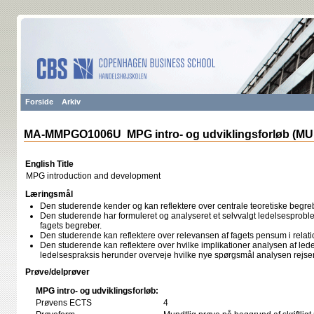
Forside
Arkiv
MA-MMPGO1006U MPG intro- og udviklingsforløb (MU
English Title
MPG introduction and development
Læringsmål
Den studerende kender og kan reflektere over centrale teoretiske begre
Den studerende har formuleret og analyseret et selvvalgt ledelsesprobl
fagets begreber.
Den studerende kan reflektere over relevansen af fagets pensum i relatio
Den studerende kan reflektere over hvilke implikationer analysen af lede
ledelsespraksis herunder overveje hvilke nye spørgsmål analysen rejse
Prøve/delprøver
MPG intro- og udviklingsforløb:
Prøvens ECTS
4