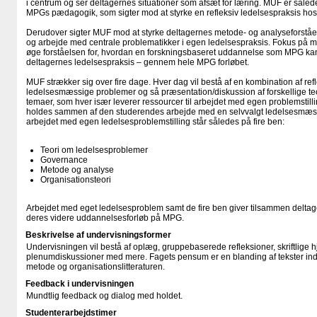
i centrum og ser deltagernes situationer som afsæt for læring. MUF er således
MPGs pædagogik, som sigter mod at styrke en refleksiv ledelsespraksis hos
Derudover sigter MUF mod at styrke deltagernes metode- og analyseforståe
og arbejde med centrale problematikker i egen ledelsespraksis. Fokus på 
øge forståelsen for, hvordan en forskningsbaseret uddannelse som MPG kan 
deltagernes ledelsespraksis – gennem hele MPG forløbet.
MUF strækker sig over fire dage. Hver dag vil bestå af en kombination af re
ledelsesmæssige problemer og så præsentation/diskussion af forskellige teor
temaer, som hver især leverer ressourcer til arbejdet med egen problemstillin
holdes sammen af den studerendes arbejde med en selvvalgt ledelsesmæss
arbejdet med egen ledelsesproblemstilling står således på fire ben:
Teori om ledelsesproblemer
Governance
Metode og analyse
Organisationsteori
Arbejdet med eget ledelsesproblem samt de fire ben giver tilsammen deltage
deres videre uddannelsesforløb på MPG.
Beskrivelse af undervisningsformer
Undervisningen vil bestå af oplæg, gruppebaserede refleksioner, skriftlige
plenumdiskussioner med mere. Fagets pensum er en blanding af tekster ind
metode og organisationslitteraturen.
Feedback i undervisningen
Mundtlig feedback og dialog med holdet.
Studenterarbejdstimer