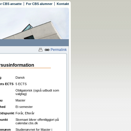
r CBS ansatte
For CBS alumner
Kontakt
Permalink
susinformation
g
Dansk
ets ECTS
5 ECTS
Obligatorisk (også udbudt som
valgfag)
au
Master
ghed
Et semester
ttidspunkt
Forår, Efterår
punkt
Skemaet bliver offentliggjort på
calendar.cbs.dk
ienævn
Studienævnet for Master i