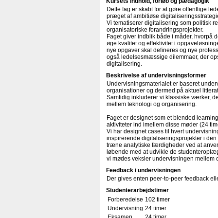
Kursets indhold, forløb og pædagogik
Dette fag er skabt for at gøre offentlige le
præget af ambitiøse digitaliseringsstrateg
Vi tematiserer digitalisering som politisk
organisatoriske forandringsprojekter.
Faget giver indblik både i måder, hvorpå de
øge kvalitet og effektivitet i opgaveløsninge
nye opgaver skal defineres og nye professio
også ledelsesmæssige dilemmaer, der opstå
digitalisering.
Beskrivelse af undervisningsformer
Undervisningsmaterialet er baseret undervi
organisationer og dermed på aktuel littera
Samtidig inkluderer vi klassiske værker, d
mellem teknologi og organisering.
Faget er designet som et blended learning
aktiviteter ind imellem disse møder (24 tim
Vi har designet cases til hvert undervisn
inspirerende digitaliseringsprojekter i den o
træne analytiske færdigheder ved at anvend
løbende med at udvikle de studenteroplæg
vi mødes veksler undervisningen mellem 
Feedback i undervisningen
Der gives enten peer-to-peer feedback ell
Studenterarbejdstimer
Forberedelse
102 timer
Undervisning
24 timer
Eksamen
24 timer