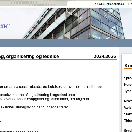
For CBS studerende
Fo
, organisering og ledelse
2024/2025
Kur
Spro
Kurs
er organisationer, arbejdet og ledelsesopgaverne i den offentlige
Type
konsekvenserne af digitalisering i organisationer
ektere over de ledelsesopgaver og -dilemmaer, der følger af
Nive
fleksioner strategisk og handlingsorienteret
Vari
Star
Tids
:
Stud