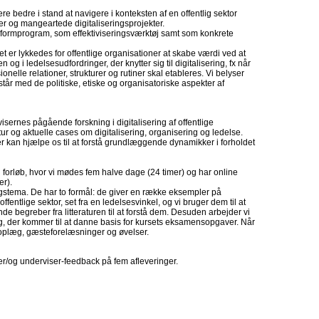
dere bedre i stand at navigere i konteksten af en offentlig sektor
ier og mangeartede digitaliseringsprojekter.
 reformprogram, som effektiviseringsværktøj samt som konkrete
t er lykkedes for offentlige organisationer at skabe værdi ved at
n og i ledelsesudfordringer, der knytter sig til digitalisering, fx når
nelle relationer, strukturer og rutiner skal etableres. Vi belyser
r med de politiske, etiske og organisatoriske aspekter af
sernes pågående forskning i digitalisering af offentlige
tur og aktuelle cases om digitalisering, organisering og ledelse.
er kan hjælpe os til at forstå grundlæggende dynamikker i forholdet
 forløb, hvor vi mødes fem halve dage (24 timer) og har online
er).
ingstema. De har to formål: de giver en række eksempler på
ffentlige sektor, set fra en ledelsesvinkel, og vi bruger dem til at
e begreber fra litteraturen til at forstå dem. Desuden arbejder vi
, der kommer til at danne basis for kursets eksamensopgaver. Når
oplæg, gæsteforelæsninger og øvelser.
er/og underviser-feedback på fem afleveringer.