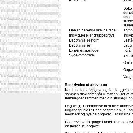
Prøveform
Aktiv
Dette 
det ud
under
tilfre
stude
Den studerende skal deltage i
Kombi
Individuel eller gruppeprøve
Indivi
Bedømmelsesform
Beståe
Bedømmer(e)
Bedøm
Eksamensperiode
Forår 
Syge-/omprøve
Skrift
Omfang
Opgav
Varigh
Beskrivelse af aktiviteter
Kombination af opgave og fremlæggelse:
sammen diskuterer når vi mødes. Det veksl
fremlægger sammen med din studiegrupp
Opgave(r):
I forbindelse med hver undervi
udgangspunkt i et ledelsesproblem, du sel
feedback og nye delopgaver. I alt udarbejd
Peer review:
To gange i løbet af kurset gi
en individuel opgave.