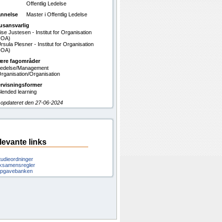
Offentlig Ledelse
nnelse
Master i Offentlig Ledelse
usansvarlig
ise Justesen - Institut for Organisation
IOA)
rsula Plesner - Institut for Organisation
IOA)
ære fagområder
edelse/Management
rganisation/Organisation
rvisningsformer
lended learning
 opdateret den 27-06-2024
levante links
tudieordninger
ksamensregler
pgavebanken