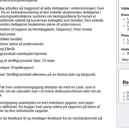
 undervisningsdeltagelse
fag afsluttes på baggrund af aktiv deltagelse i undervisningen, hvor
Udda
 fra en helhedsvurdering af den enkelte studerendes deltagelse i
Kurs
visningsaktiviteterne vurderes om læringsmålene for kurset er
L
dsstillende opfyldt og kurset kan betragtes som bestået. Den enkelte
(
rendes deltagelse bedømmes alene af underviseren.
U
nation af opgave og fremlæggelse, Opgave(r), Peer review
(
duel prøve
Prim
t/ikke bestået
L
O
mes alene af underviseren
og Efterår
Unde
B
ligt produkt udarbejdet hjemme
Sidst
 af skriftligt produkt: Max. 15 sider
etype: Projektrapport
ed: Skriftligt produkt afleveres på en fastsat dato og tidspunkt.
Re
Før hver undervisningsgang arbejder du med en case, som vi
er, om du uploader svar i et online diskussionsforum eller om du
S
e.
E
O
sningsgang udarbejdes en kort individuel opgave, som tager
v definerer. Du bygger hver gang videre på opgaven på basis af
er du fem individuelle opgaver.
ver du feedback til og modtager feedback fra en medstuderende på