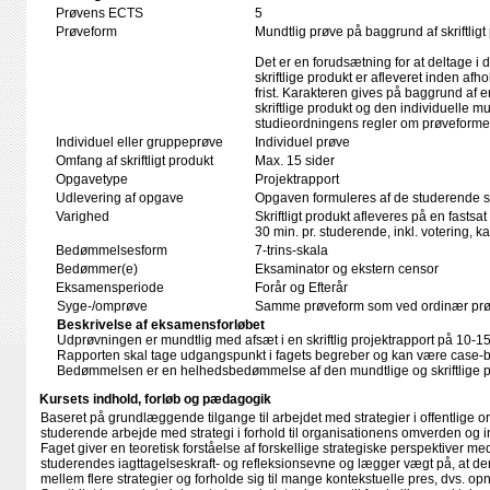
Prøvens ECTS
5
Prøveform
Mundtlig prøve på baggrund af skriftligt
Det er en forudsætning for at deltage i 
skriftlige produkt er afleveret inden afho
frist. Karakteren gives på baggrund af
skriftlige produkt og den individuelle mu
studieordningens regler om prøveforme
Individuel eller gruppeprøve
Individuel prøve
Omfang af skriftligt produkt
Max. 15 sider
Opgavetype
Projektrapport
Udlevering af opgave
Opgaven formuleres af de studerende se
Varighed
Skriftligt produkt afleveres på en fastsat
30 min. pr. studerende, inkl. votering, 
Bedømmelsesform
7-trins-skala
Bedømmer(e)
Eksaminator og ekstern censor
Eksamensperiode
Forår og Efterår
Syge-/omprøve
Samme prøveform som ved ordinær pr
Beskrivelse af eksamensforløbet
Udprøvningen er mundtlig med afsæt i en skriftlig projektrapport på 10-15
Rapporten skal tage udgangspunkt i fagets begreber og kan være case-b
Bedømmelsen er en helhedsbedømmelse af den mundtlige og skriftlige p
Kursets indhold, forløb og pædagogik
Baseret på grundlæggende tilgange til arbejdet med strategier i offentlige o
studerende arbejde med strategi i forhold til organisationens omverden og i
Faget giver en teoretisk forståelse af forskellige strategiske perspektiver me
studerendes iagttagelseskraft- og refleksionsevne og lægger vægt på, at d
mellem flere strategier og forholde sig til mange kontekstuelle pres, dvs. opnå 