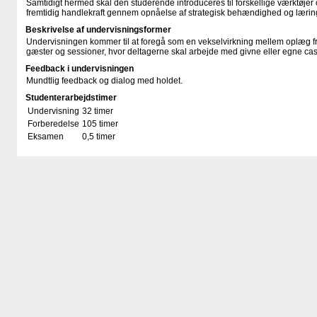
Samtidigt hermed skal den studerende introduceres til forskellige værktøjer 
fremtidig handlekraft gennem opnåelse af strategisk behændighed og lærin
Beskrivelse af undervisningsformer
Undervisningen kommer til at foregå som en vekselvirkning mellem oplæg fr
gæster og sessioner, hvor deltagerne skal arbejde med givne eller egne ca
Feedback i undervisningen
Mundtlig feedback og dialog med holdet.
Studenterarbejdstimer
Undervisning
32 timer
Forberedelse
105 timer
Eksamen
0,5 timer