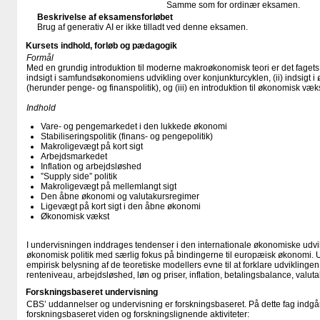
Samme som for ordinær eksamen.
Beskrivelse af eksamensforløbet
Brug af generativ AI er ikke tilladt ved denne eksamen.
Kursets indhold, forløb og pædagogik
Formål
Med en grundig introduktion til moderne makroøkonomisk teori er det fagets 
indsigt i samfundsøkonomiens udvikling over konjunkturcyklen, (ii) indsigt i 
(herunder penge- og finanspolitik), og (iii) en introduktion til økonomisk væks
Indhold
Vare- og pengemarkedet i den lukkede økonomi
Stabiliseringspolitik (finans- og pengepolitik)
Makroligevægt på kort sigt
Arbejdsmarkedet
Inflation og arbejdsløshed
”Supply side” politik
Makroligevægt på mellemlangt sigt
Den åbne økonomi og valutakursregimer
Ligevægt på kort sigt i den åbne økonomi
Økonomisk vækst
I undervisningen inddrages tendenser i den internationale økonomiske udvi
økonomisk politik med særlig fokus på bindingerne til europæisk økonomi.
empirisk belysning af de teoretiske modellers evne til at forklare udviklingen
renteniveau, arbejdsløshed, løn og priser, inflation, betalingsbalance, valuta
Forskningsbaseret undervisning
CBS’ uddannelser og undervisning er forskningsbaseret. På dette fag indgår
forskningsbaseret viden og forskningslignende aktiviteter: