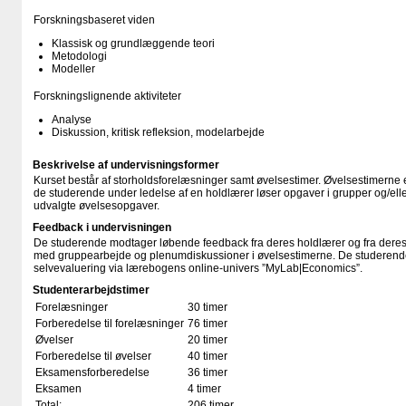
Forskningsbaseret viden
Klassisk og grundlæggende teori
Metodologi
Modeller
Forskningslignende aktiviteter
Analyse
Diskussion, kritisk refleksion, modelarbejde
Beskrivelse af undervisningsformer
Kurset består af storholdsforelæsninger samt øvelsestimer. Øvelsestimerne 
de studerende under ledelse af en holdlærer løser opgaver i grupper og/el
udvalgte øvelsesopgaver.
Feedback i undervisningen
De studerende modtager løbende feedback fra deres holdlærer og fra dere
med gruppearbejde og plenumdiskussioner i øvelsestimerne. De studerend
selvevaluering via lærebogens online-univers ”MyLab|Economics”.
Studenterarbejdstimer
Forelæsninger
30 timer
Forberedelse til forelæsninger
76 timer
Øvelser
20 timer
Forberedelse til øvelser
40 timer
Eksamensforberedelse
36 timer
Eksamen
4 timer
Total:
206 timer