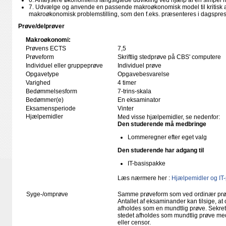
6. Analysere økonomiens langsigtede udvikling ved hjælp af en simpel 
7. Udvælge og anvende en passende makroøkonomisk model til kritisk a
makroøkonomisk problemstilling, som den f.eks. præsenteres i dagspre
Prøve/delprøver
Makroøkonomi:
Prøvens ECTS
7,5
Prøveform
Skriftlig stedprøve på CBS' computere
Individuel eller gruppeprøve
Individuel prøve
Opgavetype
Opgavebesvarelse
Varighed
4 timer
Bedømmelsesform
7-trins-skala
Bedømmer(e)
En eksaminator
Eksamensperiode
Vinter
Hjælpemidler
Med visse hjælpemidler, se nedenfor:
Den studerende må medbringe
Lommeregner efter eget valg
Den studerende har adgang til
IT-basispakke
Læs nærmere her :
Hjælpemidler og IT
Syge-/omprøve
Samme prøveform som ved ordinær pr
Antallet af eksaminander kan tilsige, 
afholdes som en mundtlig prøve. Sekreta
stedet afholdes som mundtlig prøve med
eller censor.