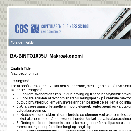
Forside
Arkiv
BA-BINTO1035U Makroøkonomi
English Title
Macroeconomics
Læringsmål
For at opnå karakteren 12 skal den studerende, med ingen eller få uvæsentli
følgende læringsmål:
1. Forklare økonomiens konjunkturudsving og tilpasningsdynamik omkri
2. Forklare effekten af økonomisk stabiliseringspolitik på centrale mak
output, privatforbrug, erhvervsinvesteringer, beskæftigelse, rente og infla
3. Analysere samspillet mellem import, eksport, rentespænd og valutakur
valutakursregimer.
4. Redegøre for effekten af samt fordele og ulemper ved økonomisk stabil
lukket økonomi og en åben økonomi under forskellige valutakursregimer
5. Redegøre for de økonomisk-politiske muligheder for at tilpasse økon
rammebetingelser på mellemlangt og langt sigt.