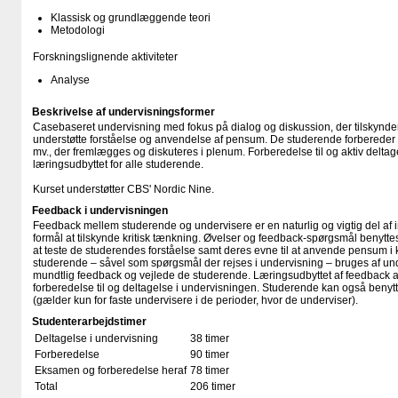
Klassisk og grundlæggende teori
Metodologi
Forskningslignende aktiviteter
Analyse
Beskrivelse af undervisningsformer
Casebaseret undervisning med fokus på dialog og diskussion, der tilskynder 
understøtte forståelse og anvendelse af pensum. De studerende forbereder
mv., der fremlægges og diskuteres i plenum. Forberedelse til og aktiv deltag
læringsudbyttet for alle studerende.
Kurset understøtter CBS' Nordic Nine.
Feedback i undervisningen
Feedback mellem studerende og undervisere er en naturlig og vigtig del af int
formål at tilskynde kritisk tænkning. Øvelser og feedback-spørgsmål benyttes
at teste de studerendes forståelse samt deres evne til at anvende pensum i k
studerende – såvel som spørgsmål der rejses i undervisning – bruges af under
mundtlig feedback og vejlede de studerende. Læringsudbyttet af feedback
forberedelse til og deltagelse i undervisningen. Studerende kan også benytte
(gælder kun for faste undervisere i de perioder, hvor de underviser).
Studenterarbejdstimer
Deltagelse i undervisning
38 timer
Forberedelse
90 timer
Eksamen og forberedelse heraf
78 timer
Total
206 timer