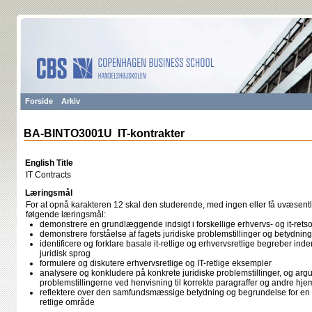
Forside
Arkiv
BA-BINTO3001U IT-kontrakter
English Title
IT Contracts
Læringsmål
For at opnå karakteren 12 skal den studerende, med ingen eller få uvæsentli
følgende læringsmål:
demonstrere en grundlæggende indsigt i forskellige erhvervs- og it-retsom
demonstrere forståelse af fagets juridiske problemstillinger og betydninge
identificere og forklare basale it-retlige og erhvervsretlige begreber inden 
juridisk sprog
formulere og diskutere erhvervsretlige og IT-retlige eksempler
analysere og konkludere på konkrete juridiske problemstillinger, og argu
problemstillingerne ved henvisning til korrekte paragraffer og andre hje
reflektere over den samfundsmæssige betydning og begrundelse for en giv
retlige område