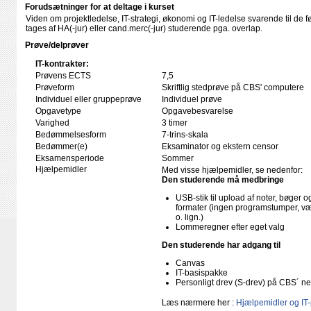
Forudsætninger for at deltage i kurset
Viden om projektledelse, IT-strategi, økonomi og IT-ledelse svarende til de før
tages af HA(-jur) eller cand.merc(-jur) studerende pga. overlap.
Prøve/delprøver
IT-kontrakter:
Prøvens ECTS
7,5
Prøveform
Skriftlig stedprøve på CBS' computere
Individuel eller gruppeprøve
Individuel prøve
Opgavetype
Opgavebesvarelse
Varighed
3 timer
Bedømmelsesform
7-trins-skala
Bedømmer(e)
Eksaminator og ekstern censor
Eksamensperiode
Sommer
Hjælpemidler
Med visse hjælpemidler, se nedenfor:
Den studerende må medbringe
USB-stik til upload af noter, bøger
formater (ingen programstumper, væ
o. lign.)
Lommeregner efter eget valg
Den studerende har adgang til
Canvas
IT-basispakke
Personligt drev (S-drev) på CBS´ n
Læs nærmere her :
Hjælpemidler og IT