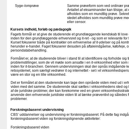
Syge-/omprøve
Samme prøveform som ved ordinær pr
Antallet af eksaminander kan tilsige, 
afholdes som en mundtlig prøve. Sekreta
stedet afholdes som mundtlig prøve med
eller censor.
Kursets indhold, forløb og pædagogik
Fagets formål er at give de studerende et grundlæggende kendskab til love 
inden for den grundlæggende erhvervsret og it-ret - og som er relevante for fo
Kurset fokuserer både på kontrakter om erhvervelse af it-ydelser og på kontr
herunder e-handel. Faget fokuserer desuden på aftaleindgåelse, køb/leje, 
persondatabehandling.
Formålet er, at de studerende bliver i stand til at identificere og forholde sig t
problemstillinger, som de vil møde som ansatte i en it-virksomhed eller so
inden for it-branchen. Gennem undervisningen skal der opnås indgående ke
retssystemet, som særligt vedrører it og internettet - set i et virksomhedsp
være en stor og en lille virksomhed.
Det er formålet at den studerende kan tage den opnåede viden med ud i erh
viden med det samme. De studerende skal sættes i virksomhedens sted og k
af de juridiske problmer, der kan forekomme ved en given virksomhedsstrate
anvende den erhvervede juridiske viden til at tænke præventivt og således f
problemer.
Forskningsbaseret undervisning
CBS’ uddannelser og undervisning er forskningsbaseret. På dette fag indgår
forskningsbaseret viden og forskningslignende aktiviteter:
Forskningsbaseret viden