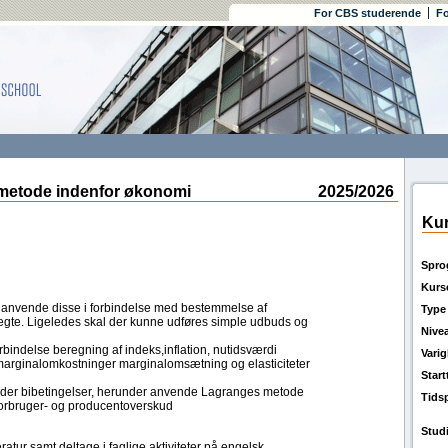
For CBS studerende
Fo
metode indenfor økonomi
2025/2026
Kur
Spro
Kurs
anvende disse i forbindelse med bestemmelse af
Type
gte. Ligeledes skal der kunne udføres simple udbuds og
Nive
bindelse beregning af indeks,inflation, nutidsværdi
Vari
n marginalomkostninger marginalomsætning og elasticiteter
Star
 under bibetingelser, herunder anvende Lagranges metode
Tids
l forbruger- og producentoverskud
Stud
atur samt deltage i faglige aktiviteter på engelsk.