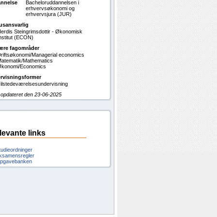
nnelse
Bacheloruddannelsen i
erhvervsøkonomi og
erhvervsjura (JUR)
usansvarlig
erdis Steingrimsdottir - Økonomisk
nstitut (ECON)
ære fagområder
riftsøkonomi/Managerial economics
atematik/Mathematics
konomi/Economics
rvisningsformer
ilstedeværelsesundervisning
 opdateret den 23-06-2025
levante links
tudieordninger
ksamensregler
pgavebanken