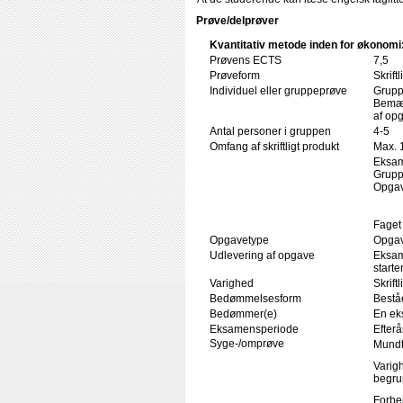
Prøve/delprøver
Kvantitativ metode inden for økonomi
Prøvens ECTS
7,5
Prøveform
Skrift
Individuel eller gruppeprøve
Grupp
Bemær
af op
Antal personer i gruppen
4-5
Omfang af skriftligt produkt
Max. 
Eksam
Grupp
Opgav
Faget
Opgavetype
Opgav
Udlevering af opgave
Eksam
starte
Varighed
Skrift
Bedømmelsesform
Beståe
Bedømmer(e)
En ek
Eksamensperiode
Efterå
Syge-/omprøve
Mundt
Varigh
begru
Forbe