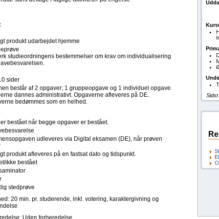
Udda
:
Kurs
H
I
ligt produkt udarbejdet hjemme
Prim
eprøve
D
k studieordningens bestemmelser om krav om individualisering
M
gavebesvarelsen.
Ø
Unde
10 sider
T
en består af 2 opgaver; 1 gruppeopgave og 1 individuel opgave.
erne dannes administrativt. Opgaverne afleveres på DE.
Sidst
erne bedømmes som en helhed.
 er bestået når begge opgaver er bestået.
ebesvarelse
Re
ensopgaven udleveres via Digital eksamen (DE), når prøven
r
S
ligt produkt afleveres på en fastsat dato og tidspunkt.
E
t/ikke bestået
O
saminator
r
lig stedprøve
ed: 20 min. pr. studerende, inkl. votering, karaktergivning og
ndelse
redelse: Uden forberedelse