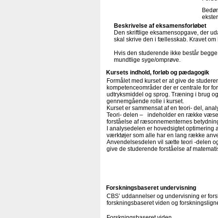
Bedøm
ekster
Beskrivelse af eksamensforløbet
Den skriftlige eksamensopgave, der uda
skal skrive den i fællesskab. Kravet om i
Hvis den studerende ikke består begge o
mundtlige syge/omprøve.
Kursets indhold, forløb og pædagogik
Formålet med kurset er at give de studere
kompetenceområder der er centrale for fo
udtryksmiddel og sprog. Træning i brug o
gennemgående rolle i kurset.
Kurset er sammensat af en teori- del, ana
Teori- delen – indeholder en række væse
forståelse af ræsonnementernes betydnin
I analysedelen er hovedsigtet optimering a
værktøjer som alle har en lang række an
Anvendelsesdelen vil sætte teori -delen og
give de studerende forståelse af matematis
Forskningsbaseret undervisning
CBS’ uddannelser og undervisning er forsk
forskningsbaseret viden og forskningsligne
Forskningsbaseret viden