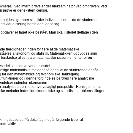
mer(e): Ved intern prøve er der bieksaminator ved omprøven. Ved
n prøve er der ekstern censor.
rbejdes i grupper skal ikke individualiseres, da de studerende
ndividualisering bortfalder i dette fag.
pgaver er faget ikke bestået. Man skal i stedet deltage i den
nde færdigheder inden for flere af de matematiske
rståelse af økonomi og statistik. Matematikken udbygges som
g forståelse af centrale matematiske ræsonnementer er en
lysedel samt en anvendelsesdel.
ntlige matematiske metoder således, at de studerende opnår
g for den matematiske og økonomiske tankegang.
f funktioner og i denne forbindelse berøres flere analytiske
vendelser indenfor økonomien
 analysedeleen i et erhvervsfagligt perspektiv. Hensigten er at
ke metoder inden for økonomiske og statistiske problemstillinger.
ningsbaseret. På dette fag indgår følgende typer af
nde aktiviteter: