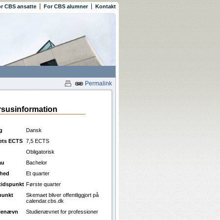
r CBS ansatte
For CBS alumner
Kontakt
Permalink
susinformation
g
Dansk
ets ECTS
7,5 ECTS
Obligatorisk
au
Bachelor
ghed
Et quarter
ttidspunkt
Første quarter
punkt
Skemaet bliver offentliggjort på
calendar.cbs.dk
ienævn
Studienævnet for professioner