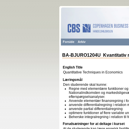
Forside
Arkiv
BA-BJURO1204U Kvantitativ 
English Title
Quantitative Techniques in Economics
Læringsmål
Den studerende skal kunne:
Regne med elementære funktioner og 
Nationalindkomsten og markedsligevæ
efterspørgselsanalyser.
Anvende elementær finansregning i for
anvende differentialregning i relatio
anvende partial differentialregning
optimere funktioner af flere variable
Beherske integralregning i relation ti
Forudsætninger for at deltage i kurset
At de studerende kan læse engelsk faglitter