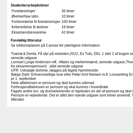
Studenterarbejdstimer
Forelæsninger
36 timer
Øvelser/law labs
10 timer
Forberedelse til forelæsninger
100 timer
forberedelse til øvelser
18 timer
Eksamensbesvarelse
42 timer
Foreløbig litteratur
Se lektionsplanen på Canvas for yderligere information.
Tvarnø & Denta, Få styr på metoden,2022, Ex Tuto, DEL 1 (del 2 af bogen er
seneste udgave
Lennart Lynge Andersen mfl.: Aftaler og mellemmænd, seneste udgave,Thom
fra eksamenspensum) : altid seneste udgave
UFR: Udvalgte domme, lægges på fagets hjemmeside
Børge Dahl: Erhvervsretlige love eller Peter Arnt Nielsen m.fl. Lovsamling E
pr 1. september
Hele aftaleloven er pensum og skal kunnes udenad.
Forbrugeraftaleloven er pensum og skal kunnes i hovedtræk.
Fagets andre lov- og domselementer er ligeledes en del af pensum og skal
Pensum er vejledende. Det er altid den nyeste udgave som bliver anvendt. T
litteratur.