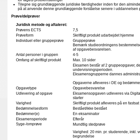
for fagets problemstillinger
Tilegne sig grundlæggende juridiske færdigheder inden for den alminde
på at anvende denne grundlæggende forståelse senere i uddannelsen p
Prøve/delprøver
Juridisk metode og aftaleret:
Prøvens ECTS
7,5
Prøveform
Skriftligt produkt udarbejdet hjemme
Individuel eller gruppeprøve
Gruppeprøve
Bemærk studieordningens bestemmelser
af opgavebesvarelsen.
Antal personer i gruppen
4-5
Omfang af skriftligt produkt
Max. 10 sider
Eksamen består af 2 gruppeopgaver, der 
undervisningsperioden.
Eksamensgrupperne dannes administrati
Opgaverne afleveres i DE og bedømme
Opgavetype
Opgavebesvarelse
Udlevering af opgave
Eksamensopgaven udleveres via Digita
starter
Varighed
Skriftligt produkt afleveres på en fastsat
Bedømmelsesform
Bestået/ikke bestået
Bedømmer(e)
En eksaminator
Eksamensperiode
Efterår
Syge-/omprøve
Mundtlig stedprøve
Varighed: 20 min. pr. studerende, inkl. 
begrundelse