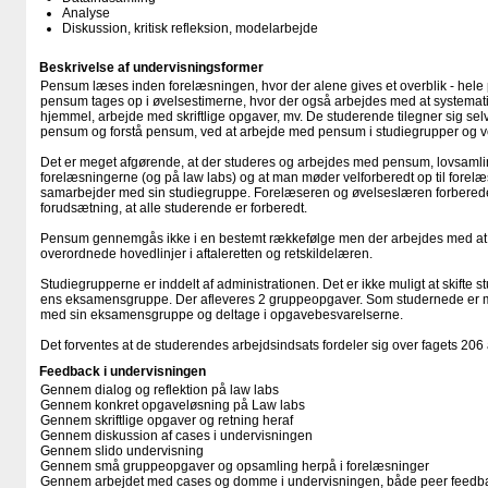
Analyse
Diskussion, kritisk refleksion, modelarbejde
Beskrivelse af undervisningsformer
Pensum læses inden forelæsningen, hvor der alene gives et overblik - hel
pensum tages op i øvelsestimerne, hvor der også arbejdes med at systemati
hjemmel, arbejde med skriftlige opgaver, mv. De studerende tilegner sig se
pensum og forstå pensum, ved at arbejde med pensum i studiegrupper og ve
Det er meget afgørende, at der studeres og arbejdes med pensum, lovsam
forelæsningerne (og på law labs) og at man møder velforberedt op til forelæs
samarbejder med sin studiegruppe. Forelæseren og øvelseslæren forbereder
forudsætning, at alle studerende er forberedt.
Pensum gennemgås ikke i en bestemt rækkefølge men der arbejdes med at 
overordnede hovedlinjer i aftaleretten og retskildelæren.
Studiegrupperne er inddelt af administrationen. Det er ikke muligt at skifte
ens eksamensgruppe. Der afleveres 2 gruppeopgaver. Som studernede er man
med sin eksamensgruppe og deltage i opgavebesvarelserne.
Det forventes at de studerendes arbejdsindsats fordeler sig over fagets 206 
Feedback i undervisningen
Gennem dialog og reflektion på law labs
Gennem konkret opgaveløsning på Law labs
Gennem skriftlige opgaver og retning heraf
Gennem diskussion af cases i undervisningen
Gennem slido undervisning
Gennem små gruppeopgaver og opsamling herpå i forelæsninger
Gennem arbejdet med cases og domme i undervisningen, både peer feedbac