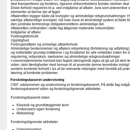
skal transporteres og forsikres, ligesom virksomhedens fysiske rammer skal 
Disse forhold reguleres bl.a. ved indgåelse af aftaler. Jura som præventive s
elementer af denne del af faget.
Aftaleretten bygger både på lovregler og almindelige retsgrundsætninger. H
særlige aftaleretlige lovregler, må man have et almindeligt system at falde t
den juridiske terminologi obligationsrettens almindelige del.
Aftaleretten omhandler i dette fag følgende materielle retsområder:
Indgåelse af aftaler
Fuldmagtsforhold
Ugyldighed
Forbrugeraftaler og urimelige aftaleforhold
Almindelige bestemmelser og aftalers retsvirkning (fortolkning og udfylding)
og indbefatter grundig indførelse i og forståelse for alle retskilder inden for 
regulering, retspraksis, sædvaner og almindelige retsgrundsætninger.
I overensstemmelse hermed kan fagets læringsmål siges at gå ud på dels teo
viden, dels færdigheder med hensyn til at anvende denne teoretiske indsigt ti
vurdere konkrete forhold i lys af de relevante retsregler med henblik på præ
løsning af konkrete problemer.
Forskningsbaseret undervisning
CBS’ uddannelser og undervisning er forskningsbaseret. På dette fag indgår
forskningsbaseret viden og forskningslignende aktiviteter:
Forskningsbaseret viden
Klassisk og grundlæggende teori
Undervisers egen forskning
Metodologi
Forskningslignende aktiviteter
Dataindsamling