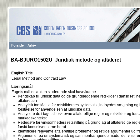
Forside
Arkiv
BA-BJURO1502U Juridisk metode og aftaleret
English Title
Legal Method and Contract Law
Læringsmål
Fagets mål er, at den studerende skal have/kunne
Kendskab til juridisk data og de grundlæggende retskilder i dansk ret, h
aftaleretten
Analytisk forståelse for retskildernes systematik, indbyrdes vægtning 
forståelse for anvendelsen af juridiske data
Analysere de i fagets beskrevne aftaleretlige regler og retskilder og forst
markedskontekst
Redegøre for virksomheders retsstilling på grundlag af aftaleretlige reg
forstå konsekvenserne heraf
Identificere relevante aftaleretlige problemer og retlige argumenter ud fr
Argumenter på en systematisk og sammenhængende måde, der viser en 