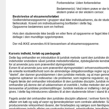
Forberedelse: Uden forberedelse
Bedømmer(e): Ved intern prøve er der 
ekstern prøve er der ekstern censor.
Beskrivelse af eksamensforløbet
Godkendelsesopgaverne i grupper skal ikke individualiseres, da de stude
fællesskab. Kravet om individualisering bortfalder i dette fag.
Opgaverne bedømmes som en helhed.
Hvis den studerende ikke består en eller flere af opgaverne er faget ikke 
deltage i den mundtlige syge/omprøve.
Der må IKKE anvendes AI til besvarelsen af eksamensopgaverne.
Kursets indhold, forløb og pædagogik
Dette fag omhandler en introduktion til juridisk metode samt den juridiske dis
indeholder endvidere såvel juridisk metodeforståelse, dybdegående kendskab
for at anvende jura som præventivt styringsmiddel.
Evnen til at anvende jura som præventivt styringsmiddel i erhvervsvirksomh
de enkelte kontraktforhold som de almindelige obligationsretlige regler og 
”skelet”, der danner grundstammen i den juridiske metode, og at man genn
reglerne optræner sin indlevelse i de problemer, som reglerne regulerer, og s
Fagets første del omhandler introduktion til den juridiske disciplin Juridisk
omhandler på denne del af uddannelsen et overblik i, hvilke metoder der anv
besvarelse af juridiske problemstillinger. Juridisk metode er indføring i det 
gives. I dette fag introduceres således til at den studerende bliver i stand til a
Fagets andel del omhandler den juridiske disciplin aftaleret. I enhver form 
aftaler om køb og salg af varer og tjenesteydelser som centrale aktiviteter. 
producerende virksomhed råvarer, der forarbejdes og sælges som færdigvar
produktionen indgår aftaler om sagkyndig bistand, arbejdsaftaler, lejeaftal