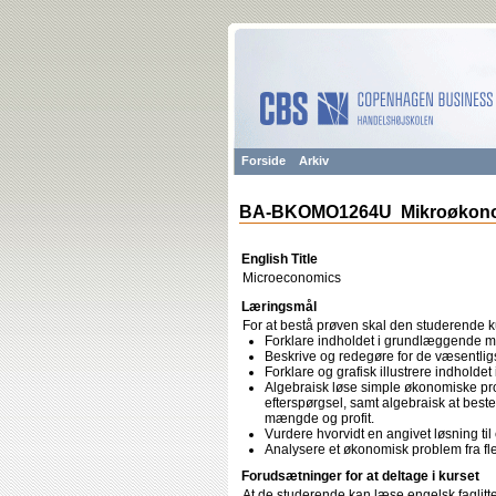
Forside
Arkiv
BA-BKOMO1264U Mikroøkon
English Title
Microeconomics
Læringsmål
For at bestå prøven skal den studerende 
Forklare indholdet i grundlæggende 
Beskrive og redegøre for de væsentlig
Forklare og grafisk illustrere indholde
Algebraisk løse simple økonomiske pro
efterspørgsel, samt algebraisk at bes
mængde og profit.
Vurdere hvorvidt en angivet løsning til
Analysere et økonomisk problem fra fle
Forudsætninger for at deltage i kurset
At de studerende kan læse engelsk faglitter