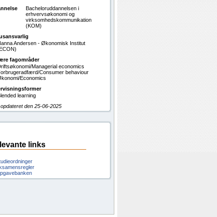
nnelse
Bacheloruddannelsen i
erhvervsøkonomi og
virksomhedskommunikation
(KOM)
usansvarlig
anna Andersen - Økonomisk Institut
(ECON)
ære fagområder
riftsøkonomi/Managerial economics
orbrugeradfærd/Consumer behaviour
konomi/Economics
rvisningsformer
lended learning
 opdateret den 25-06-2025
levante links
tudieordninger
ksamensregler
pgavebanken