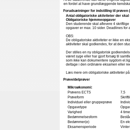
en fordel at have grundlæggende kendskab 
Forudsætninger for indstilling til prøven 
Antal obligatoriske aktiviteter der ska
Obligatoriske hjemmeopgaver
Den studerende skal aflevere 4 skriftlig
opgaver er max. 10 sider. Deadlines for a
OBS:
De obligatoriske aktiviteter er ikke en
aktiviteter skal godkendes, for at den stu
Der stilles en ny obligatorisk godkende
været syge eller har gjort forsøg til samtl
som ikke kan dokumentere sygdom el.lign.,
deltage i den ordinære eksamen eller 
Læs mere om obligatoriske aktiviteter p
Prøve/delprøver
Mikroøkonomi:
Prøvens ECTS
7,5
Prøveform
Skrif
Individuel eller gruppeprøve
Indivi
Opgavetype
Opgav
Varighed
4 time
Bedømmelsesform
Beståe
Bedømmer(e)
En ek
Eksamensperiode
Vinter