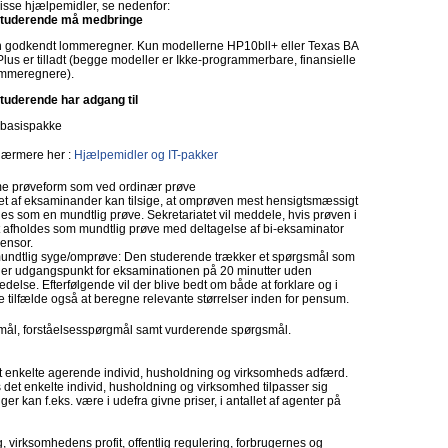
isse hjælpemidler, se nedenfor:
tuderende må medbringe
 godkendt lommeregner. Kun modellerne HP10bll+ eller Texas BA
 Plus er tilladt (begge modeller er Ikke-programmerbare, finansielle
mmeregnere).
tuderende har adgang til
-basispakke
ærmere her :
Hjælpemidler og IT-pakker
 prøveform som ved ordinær prøve
let af eksaminander kan tilsige, at omprøven mest hensigtsmæssigt
es som en mundtlig prøve. Sekretariatet vil meddele, hvis prøven i
t afholdes som mundtlig prøve med deltagelse af bi-eksaminator
censor.
undtlig syge/omprøve: Den studerende trækker et spørgsmål som
 er udgangspunkt for eksaminationen på 20 minutter uden
edelse. Efterfølgende vil der blive bedt om både at forklare og i
 tilfælde også at beregne relevante størrelser inden for pensum.
mål, forståelsesspørgmål samt vurderende spørgsmål.
et enkelte agerende individ, husholdning og virksomheds adfærd.
det enkelte individ, husholdning og virksomhed tilpasser sig
 kan f.eks. være i udefra givne priser, i antallet af agenter på
 virksomhedens profit, offentlig regulering, forbrugernes og