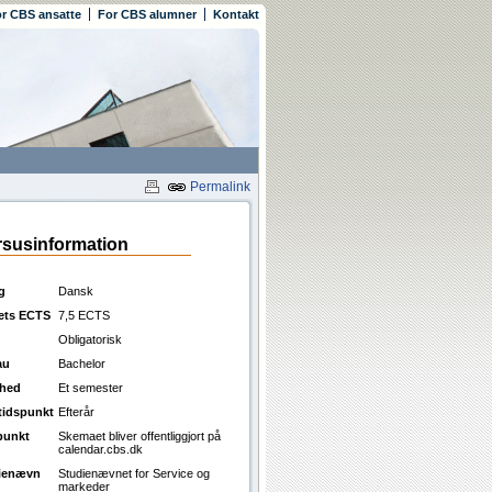
r CBS ansatte
For CBS alumner
Kontakt
Permalink
susinformation
g
Dansk
ets ECTS
7,5 ECTS
Obligatorisk
au
Bachelor
ghed
Et semester
ttidspunkt
Efterår
punkt
Skemaet bliver offentliggjort på
calendar.cbs.dk
ienævn
Studienævnet for Service og
markeder