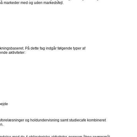
 på markeder med og uden markedsfejl.
ningsbaseret. På dette fag indgår følgende typer af
nde aktiviteter:
bejde
esforelæsninger og holdundervisning samt studiecafe kombineret
en.