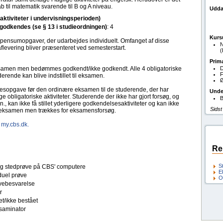
til matematik svarende til B og A niveau.
Udda
(aktiviteter i undervisningsperioden)
l godkendes (se § 13 i studieordningen)
: 4
Kurs
e pensumopgaver, der udarbejdes individuelt. Omfanget af disse
N
flevering bliver præsenteret ved semesterstart.
Prim
 eksamen men bedømmes godkendt/ikke godkendt. Alle 4 obligatoriske
D
F
derende kan blive indstillet til eksamen.
Ø
lsesopgave før den ordinære eksamen til de studerende, der har
Unde
ige obligatoriske aktiviteter. Studerende der ikke har gjort forsøg, og
B
 kan ikke få stillet yderligere godkendelsesaktiviteter og kan ikke
Sidst
reeksamen men trækkes for eksamensforsøg.
å
my.cbs.dk.
Re
S
tlig stedprøve på CBS' computere
E
duel prøve
O
ebesvarelse
r
t/ikke bestået
saminator