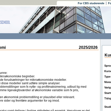
For CBS studerende
Fo
omi
2025/2026
Kur
Spro
Kurs
kunne:
mikroøkonomiske begreber.
Type
ste forudsætninger for mikroøkonomiske modeller.
Nive
t i disse modeller samt udføre simple analyser.
blemstillinger som fx nytte- og profitmaksimering, udbud lig med
Vari
temme ligevægtsværdier af økonomiske variable som fx pris,
Star
 en økonomisk problemstilling er plausibel eller relevant.
Tids
re sider og fremføre argumenter for og imod.
Stud
atur samt deltage i faglige aktiviteter på engelsk. Herudover er det