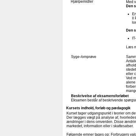
Hjælpemidler
Med v
Den s
En
ll
lo
Den s
IT
Læs n
Syge-/omprøve
Samme
Antal
afhold
stede
eller 
Ved m
alene
forber
mange
Beskrivelse af eksamensforløbet
Eksamen består af beskrivende spørgs
Kursets indhold, forløb og pædagogik
Kurset tager udgangspunkt i teorier om d
Der lægges vægt på analyse af, hvorledes 
ændringer i dens omverden. Disse ændringer
markedet, information eller i skattesatser.
Følgende emner tages op: Forbrugers valg,