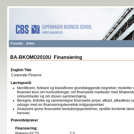
Forside
Arkiv
BA-BKOMO2010U Finansiering
English Title
Corporate Finance
Læringsmål
Identificere, forklare og klassificere grundlæggende begreber, modeller
finansiel teori om husholdninger, om finansielle markeder med tilhørende
virksomheder og om disses sammenhæng.
Beregne, fortolke og sammenligne finansielle priser, afkast, afkastkrav 
udsagn med en finansieringsteoretisk indgangsvinkel.
Analysere givne finansielle beslutningsproblemer, opstille konkrete løsn
herover.
Prøve/delprøver
Finansiering:
Prøvens ECTS
7,5