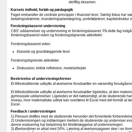
skriftlig eksamen.
Kursets indhold, forløb og pædagogik
Faget omhandler de centrale principper i finansiel teori. Særlig fokus har v
betalingsstrømme, investeringsplanlægning, porteføljeteori, kapitalstruktur o
Forskningsbaseret undervisning
CBS’ uddannelser og undervisning er forskningsbaseret. På dette fag indgår
forskningsbaseret viden og forskningslignende aktiviteter:
Forskningsbaseret viden
Klassisk og grundlæggende teori
Forskningslignende aktiviteter
Diskussion, kritisk refleksion, modelarbejde
Beskrivelse af undervisningsformer
Et tilfredsstillende udbytte af øvelserne forudsætter en væsentlig forudgåen
Et tilfredsstillende udbytte at øvelserne forudsætter ligeledes, at den matema
gymnasiale uddannelser. Ligeledes er det nødvendigt, at de studerende har 
niveau, hvor matematiske udtryk kan overføres til Excel med det formål at løse
Excel.
Feedback i undervisningen
1) Pensum drøftes med de studerende herunder det forventede forberedels
2) Undervisningen og indlæringen mellem de studerende og underviser eval
denne evaluering har betydning for tilrettelæggelse af undervisningen.
3) Øvelsestimer er afsat med 50%. Løsning af øvelsesopgaver sker i en form