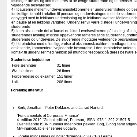
løsninger drøftes og kommenteres af de øvrige studerende og underviser. 
vejledende besvarelser.
4) I pauserne mellem undervisningslektionerne er underviser tilstede og be
forskellige forhold i relation til pensum og undervisningen med de studerend
opbygget med to lektioner undervisning og to lektioner øvelser. Mellem unde
en pause af én lektions varighed. Underviser vil være tilstede i undervisnin
studerende.
5) I den afsluttende del af kurset er fokus i øvelsestimerne på løsning af t
studerendes løsning af disse opgaver præsenteres af de studerende, drøft
studerende og underviser. De studerende modtager vejledende besvarelser
6) I forbindelse med offentliggørelse af eksamenskarakterer modtager de 
omfattende, kommenteret vejledende besvarelse. I den forbindelse anføres,
kontakt til underviser med henblik på mundtlig feedback på deres besvarels
Studenterarbejdstimer
Forelæsninger
31 timer
Øvelsestimer
26 timer
Forberedelse og eksamen
151 timer
I alt
208 timer
Foreløbig litteratur
Berk, Jonathan; Peter DeMarzo and Jarrad Harford:
“Fundamentals of Corporate Finance”
4. edition 2019 “Global edition”, Pearson, ISBN: 978-1-292-21507-5
Ovenstående ISBN nummer indeholder pakken: Bog, E-bog samt adgang 
MyFinanceLab eller senere udgave.
Forelæsningsslides og noter (tilgængelig via CBS Learn)