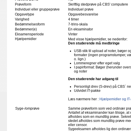
Prøveform
Skriftlig stedprøve på CBS' computere
Individuel eller gruppeprøve
Individuel prøve
Opgavetype
Opgavebesvarelse
Varighed
4 timer
Bedømmelsesform
7-trins-skala
Bedømmer(e)
En eksaminator
Eksamensperiode
Vinter
Hjælpemidler
Med visse hjælpemidler, se nedenfor:
Den studerende må medbringe
USB-stik til upload af noter, bøger
formater (ingen programstumper, væ
o. lign.)
Lommeregner efter eget valg
I papirformat: Bøger (herunder ove
og noter
Den studerende har adgang til
Personligt drev (S-drev) på CBS´ n
Udvidet IT-pakke
Læs nærmere her :
Hjælpemidler og IT
Syge-/omprøve
Samme prøveform som ved ordinær pr
Antallet af eksaminander kan tilsige, 
afholdes som en mundtlig prøve. Sekreta
stedet afholdes som mundtlig prøve med
eller censor.
Sygeeksamen afholdes lig den ordinær