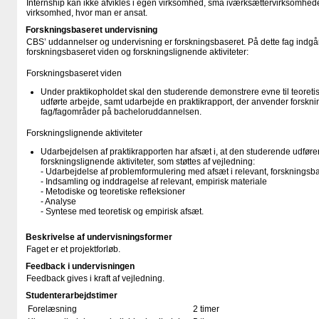
Internship kan ikke afvikles i egen virksomhed, små iværksættervirksomheder
virksomhed, hvor man er ansat.
Forskningsbaseret undervisning
CBS’ uddannelser og undervisning er forskningsbaseret. På dette fag indgår
forskningsbaseret viden og forskningslignende aktiviteter:
Forskningsbaseret viden
Under praktikopholdet skal den studerende demonstrere evne til teoretisk
udførte arbejde, samt udarbejde en praktikrapport, der anvender forskning
fag/fagområder på bacheloruddannelsen.
Forskningslignende aktiviteter
Udarbejdelsen af praktikrapporten har afsæt i, at den studerende udfør
forskningslignende aktiviteter, som støttes af vejledning:
- Udarbejdelse af problemformulering med afsæt i relevant, forskningsbas
- Indsamling og inddragelse af relevant, empirisk materiale
- Metodiske og teoretiske refleksioner
- Analyse
- Syntese med teoretisk og empirisk afsæt.
Beskrivelse af undervisningsformer
Faget er et projektforløb.
Feedback i undervisningen
Feedback gives i kraft af vejledning.
Studenterarbejdstimer
Forelæsning
2 timer