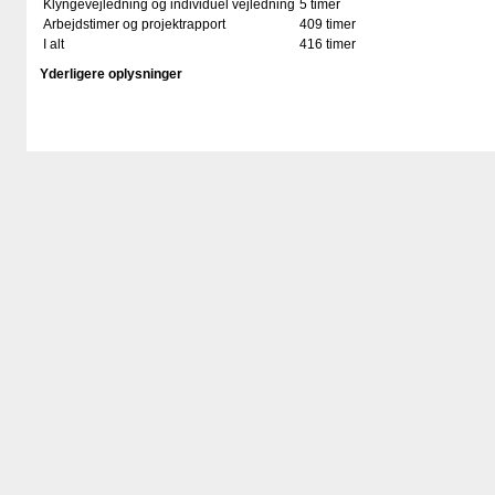
Klyngevejledning og individuel vejledning
5 timer
Arbejdstimer og projektrapport
409 timer
I alt
416 timer
Yderligere oplysninger