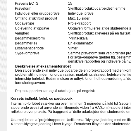
Prøvens ECTS
15
Prøveform
Skriftligt produkt udarbejdet hjemme
Individuel eller gruppeprøve
Individuel prøve
Omfang af skriftligt produkt
Max. 15 sider
Opgavetype
Projektrapport
Udlevering af opgave
Opgaven formuleres af de studerende se
Varighed
Skriftligt produkt afleveres på en fastsat
Bedømmelsesform
7-trins-skala
Bedømmer(e)
En eksaminator
Eksamensperiode
Vinter
Syge-/omprøve
Samme prøveform som ved ordinær pr
For syge-/omprøve gælder flg. bestemm
genskrive rapporten og indlevere på ny.
Beskrivelse af eksamensforløbet
Den studerende skal individuelt udarbejde en projektrapport med en kon
problemstilling inden for organisation, marketing, strategi, ledelse elle
internship-forløbet. Bedømmelsen er udtryk for en helhedsvurdering af de
formuleringsevnen.
Projektrapporten kan også udarbejdes på engelsk.
Kursets indhold, forløb og pædagogik
Internship-forløbet strækker sig over minimum 3 måneder på fuld tid (sept
studerende øves i at anvende sin tilegnede viden fra HA(kom.)-studiet i int
reflektere over praksis. På baggrund af dette udarbejder den studerende en
Udarbejdelsen af projektrapporten faciliteres af klyngevejledning med en tild
4 timers klyngevejledning i hver klynge. Derudover tilbydes den studerende 