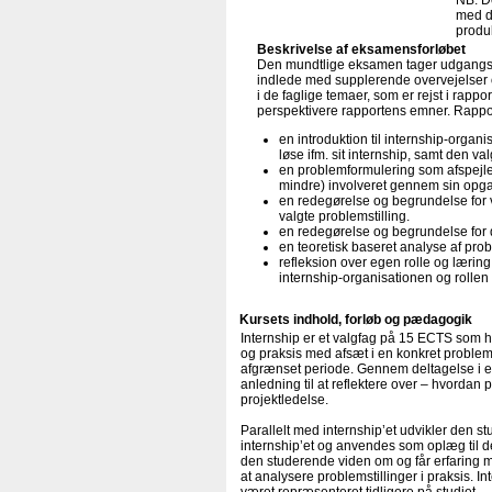
NB. De
med de
produk
Beskrivelse af eksamensforløbet
Den mundtlige eksamen tager udgangspun
indlede med supplerende overvejelser 
i de faglige temaer, som er rejst i rap
perspektivere rapportens emner. Rappor
en introduktion til internship-organ
løse ifm. sit internship, samt den val
en problemformulering som afspejler
mindre) involveret gennem sin opg
en redegørelse og begrundelse for 
valgte problemstilling.
en redegørelse og begrundelse for de
en teoretisk baseret analyse af prob
refleksion over egen rolle og læri
internship-organisationen og rollen
Kursets indhold, forløb og pædagogik
Internship er et valgfag på 15 ECTS som ha
og praksis med afsæt i en konkret problemst
afgrænset periode. Gennem deltagelse i et 
anledning til at reflektere over – hvordan
projektledelse.
Parallelt med internship’et udvikler den s
internship’et og anvendes som oplæg ti
den studerende viden om og får erfaring m
at analysere problemstillinger i praksis. I