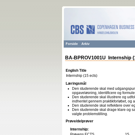
Forside
Arkiv
BA-BPROV1001U Internship (1
English Title
Internship (15 ects)
Læringsmål
Den studerende skal med udgangspun
opgaveløsning, identificere og formulere
Den studerende skal illustrere og udfo
indhentet gennem praktikforløbet, og an
Den studerende skal reflektere over ege
Den studerende skal drage klare og 
valgte problemstilling.
Prøve/delprøver
Internship:
Prøvens ECTS
15