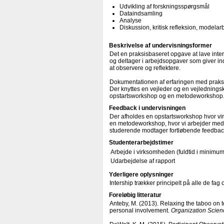
Udvikling af forskningsspørgsmål
Dataindsamling
Analyse
Diskussion, kritisk refleksion, modelar
Beskrivelse af undervisningsformer
Det en praksisbaseret opgave at lave int
og deltager i arbejdsopgaver som giver ind
at observere og reflektere.
Dokumentationen af erfaringen med praksis 
Der knyttes en vejleder og en vejlednings
opstartsworkshop og en metodeworkshop
Feedback i undervisningen
Der afholdes en opstartsworkshop hvor vi
en metodeworkshop, hvor vi arbejder med
studerende modtager fortløbende feedback 
Studenterarbejdstimer
Arbejde i virksomheden (fuldtid i minimum
Udarbejdelse af rapport
Yderligere oplysninger
Intership trækker principelt på alle de fa
Foreløbig litteratur
Anteby, M. (2013). Relaxing the taboo on t
personal involvement.
Organization Scien