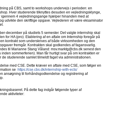
dning på CBS, samt to workshops undervejs i perioden: en
hop. Hver studerende tilknyttes desuden en vejledningsklynge,
 igennem 4 vejledningsgange hjælper hinanden med at
t og udvikle den skriftlige opgave. Vejlederen vil være eksaminator
et.
mber-december på studiets 5 semester. Det valgte internship skal
len for HA (pro). Etablering af en aftale om Internship foregår på
 en kontrakt som underskrives af både virksomheden og den
opgaver fremgår. Kontrakten skal godkendes af fagansvarlig.
endes til Marianne Stang Våland: msv.marktg@cbs.dk senest den
inden sommerferien). Man får hurtigt svar på om kontrakten er
er de studerende samlet tilmeldt faget via administrationen.
rbindelse med CSE. Dette kræver en aftale med CSE, som følger en
rmation se
https://cse.cbs.dk/internship-with-ects/
en ansøgning til forhåndsgodkendelse og registrering af
ip.
ningsbaseret. På dette fag indgår følgende typer af
nde aktiviteter: