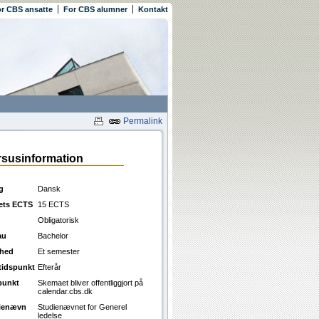
r CBS ansatte
For CBS alumner
Kontakt
Permalink
susinformation
g
Dansk
ets ECTS
15 ECTS
Obligatorisk
au
Bachelor
ghed
Et semester
ttidspunkt
Efterår
punkt
Skemaet bliver offentliggjort på
calendar.cbs.dk
ienævn
Studienævnet for Generel
ledelse