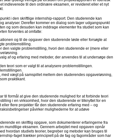
t skal tydeligt fremgå på forsiden om projektrapporten er identisk
t indleverede til den ordinære eksamen, er revideret eller et nyt
t.
kt i den skriftlige internship-rapport. Den studerende kan
og analyser. Derefter kommer en dialog som tager udgangspunkt
porten og som desuden kan inddrage elementer fra studiet som kan
ten forventes at omfatte:
isationen og til de opgaver den studerende løste eller forsøgte at
gte problemstilling.
 den valgte problemstilling, hvori den studerende er (mere eller
aveløsning.
valg af og erfaring med metoder, der anvendes til at undersøge den
n teori som er valgt til at analysere problemstillingen.
lemstillingen.
ng, med vægt på samspillet mellem den studerendes opgaveløsning,
 som praktikant.
r til formål at give den studerende mulighed for at forbinde teori
illing i en virksomhed, hvor den studerende er tilknyttet for en
eller flere projekter får den studerende erfaring med – og
 praksisbetingelser påvirker mulighederne for at udøve
tuderende en skriftlig opgave, som dokumenterer erfaringerne fra
l den mundtlige eksamen. Gennem arbejdet med opgaven opnår
ed hvordan studiets teorier, begreber og metoder kan bruges til
nternship-faget trækker principielt på de fag og fagområder som har