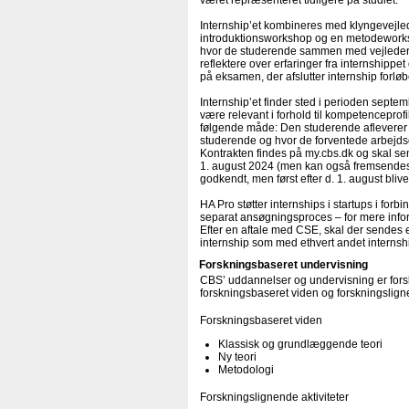
været repræsenteret tidligere på studiet.
Internship’et kombineres med klyngevejle
introduktionsworkshop og en metodeworks
hvor de studerende sammen med vejleder
reflektere over erfaringer fra internshippe
på eksamen, der afslutter internship forløb
Internship’et finder sted i perioden septe
være relevant i forhold til kompetenceprofi
følgende måde: Den studerende afleverer
studerende og hvor de forventede arbejds
Kontrakten findes på my.cbs.dk og skal s
1. august 2024 (men kan også fremsendes 
godkendt, men først efter d. 1. august bliv
HA Pro støtter internships i startups i fo
separat ansøgningsproces – for mere info
Efter en aftale med CSE, skal der sendes 
internship som med ethvert andet internsh
Forskningsbaseret undervisning
CBS’ uddannelser og undervisning er forsk
forskningsbaseret viden og forskningsligne
Forskningsbaseret viden
Klassisk og grundlæggende teori
Ny teori
Metodologi
Forskningslignende aktiviteter