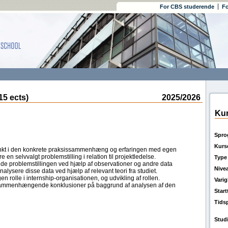
For CBS studerende
Fo
5 ects)
2025/2026
Kur
Spro
Kurs
kt i den konkrete praksissammenhæng og erfaringen med egen
 en selvvalgt problemstilling i relation til projektledelse.
Type
lde problemstillingen ved hjælp af observationer og andre data
Nive
alysere disse data ved hjælp af relevant teori fra studiet.
n rolle i internship-organisationen, og udvikling af rollen.
Vari
sammenhængende konklusioner på baggrund af analysen af den
Star
Tids
Stud