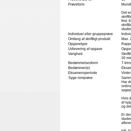
Prøveform
Mundtl
Det er
skrift
frist
skrift
studi
Individuel eller gruppeprøve
Indivi
Omfang af skriftligt produkt
Max. 
Opgavetype
Rappo
Udlevering af opgave
Opgav
Varighed
Skrift
30 min
Bedømmelsesform
7-trin
Bedømmer(e)
Eksam
Eksamensperiode
Vinter
Syge-/omprøve
Samme
Har de
ordin
sygep
Hvis d
af sy
og de
Er de
stude
aflev