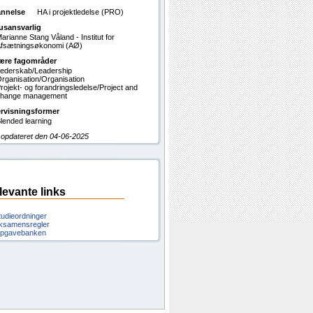
nnelse
HA i projektledelse (PRO)
usansvarlig
arianne Stang Våland - Institut for
fsætningsøkonomi (AØ)
ære fagområder
ederskab/Leadership
rganisation/Organisation
rojekt- og forandringsledelse/Project and
hange management
rvisningsformer
lended learning
 opdateret den 04-06-2025
levante links
tudieordninger
ksamensregler
pgavebanken