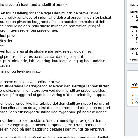
ig prøve på baggrund af skriftligt produkt
Udda
Kurs
 en forudsætning for at deltage i den mundtlige prøve, at det
M
lige produkt er afleveret inden afholdelse af prøven; inden for fastsat
A
. Karakteren gives på baggrund af en helhedsbedømmelse af det
lige produkt og den individuelle mundtlige præstation, jf. også
Prim
eordningens regler om prøveformer.
L
O
duel prøve
P
20 sider
c
rt
Unde
en formuleres af de studerende selv, se evt. guidelines
B
ligt produkt afleveres på en fastsat dato og tidspunkt.
Sidst
. pr. studerende, inkl. votering, karaktergivning og begrundelse
s-skala
inator og bi-eksaminator
 prøveform som ved ordinær prøve
Re
n studerende udarbejdet og afleveret den skriftlige rapport til den
ære eksamen, men været syg ved den mundtlige prøve, afvikles
røven på baggrund af genindlevering af den oprindelige rapport.
S
E
O
en studerende ikke har udarbejdet den skriftlige rapport på grund
gdom eller anden årsag, skal den studerende udarbejde en rapport
ltage i den efterfølgende mundtlige sygeprøve på basis af denne.
n studerende ikke-bestået efter den mundtlige prøve, kan den
rende vælge at genindlevere rapporten, revidere rapporten eller
ere en ny og på den baggrund deltage i den mundtlige omprøve.