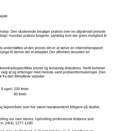
bejde
ernship: Den studerende besøger praksis over en afgrænset periode
sigt i hvordan praksis fungerer, samtidig som der gives mulighed til
understøttes af den proces det er at skrive en internshiprapport.
klynge til denne del af arbejdet. Der afholdes desuden en
.
rksomhedsspecifikke emner og temavalg diskuteres. Hertil kommer
 valg af og erfaringer med metode samt problemformuleringer. Den
fra den tilknyttede vejleder.
 9 uger)
330 timer
80 timer
g og fagområder som har været repræsenteret tidligere på studiet.
elling our own stories: Upholding professional distance and
ce
,
24
(4), 1277-1290.