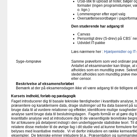
USB-stik til upload af noter, bøger
formater (ingen programstumper, væ
o. lign.)
Lommeregner efter eget valg
Oversættelsesordbøger i papirforma
Den studerende har adgang til
Canvas
Personligt drev (S-drev) på CBS´ n
Udvidet IT-pakke
Læs nærmere her :
Hjælpemidler og IT
Syge-/omprøve
Samme prøveform som ved ordinær pr
Antallet af eksaminander kan tilsige, 
afholdes som en mundtlig prøve. Sekreta
stedet afholdes som mundtlig prøve med
eller censor.
Beskrivelse af eksamensforløbet
Bemærk at der på eksamensdagen ikke vil være adgang til de tidligere
Kursets indhold, forløb og pædagogik
Faget introducerer dig til basale tekniske færdigheder i kvantitativ analyse, 
præsentere og karakterisere data, drage slutninger ud fra data baseret på san
bruge data til at vurdere relationer og effekter, identificere mulige svagheder 
analyse samt bruge data til beslutningstagen. Fagets formål er at gøre dig til
kvantitativ analyse ved at introducere dig til de væsentligste teoretiske begr
for at fokusere på detaljeret indsigt i den underliggende statistiske teori. Til
relatere disse metoder til de øvrige fag i dit studie ved at kunne formulere
belyses med kvantiative metode. Vi vil derfor inkludere en række kerneartikl
eksempler. De tekniske emner inkludere bl.a.: Præsentation og summariske m