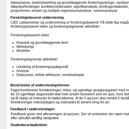
dataanalyse, dataindsamling og grundlæggende forskningsdesign, sandsynli
stikprøvefordeliger, konfidensintervaller, signifikanstests, kontingenstabelle
proportioner, simpel og multiple regressionsanalyse, variansanalyse.
Forskningsbaseret undervisning
CBS’ uddannelser og undervisning er forskningsbaseret. På dette fag indgår
forskningsbaseret viden og forskningslignende aktiviteter:
Forskningsbaseret viden
Klassisk og grundlæggende teori
Metodologi
Modeller
Forskningslignende aktiviteter
Udvikling af forskningsspørgsmål
Analyse
Diskussion, kritisk refleksion, modelarbejde
Beskrivelse af undervisningsformer
Faget kombinerer forelæsninger, video, og ugentlige gruppeopgaver med instr
de 10 ugentlige opgavesæt skal hver anden besvares som en quiz, hvor det do
og få hjælp af instructor til lektiecafeerne. Af de 5 quizzer skal mindst 3 best
forelæsninger videooptages og vodcastes til senere brug for jer.
Feedback i undervisningen
Feedback gives ved afleveringen af quizzes. Der vil endvidere der være mu
efter afsluttet skriftlig stedprøve.
Studenterarbejdstimer