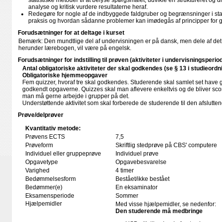
statistiske metoder til at belyse spørgsmålet, udvikle en struktureret og disc
analyse og kritisk vurdere resultaterne heraf.
Redegøre for nogle af de indbyggede faldgruber og begrænsninger i stat
praksis og hvordan sådanne problemer kan imødegås af principper for go
Forudsætninger for at deltage i kurset
Bemærk: Den mundtlige del af undervisningen er på dansk, men dele af det s
herunder lærebogen, vil være på engelsk.
Forudsætninger for indstilling til prøven (aktiviteter i undervisningsperio
Antal obligatoriske aktiviteter der skal godkendes (se § 13 i studieordn
Obligatoriske hjemmeopgaver
Fem quizzer, hvoraf tre skal godkendes. Studerende skal samlet set have gjor
godkendt opgaverne. Quizzes skal man aflevere enkeltvis og de bliver scor
man må gerne arbejde i grupper på det.
Understøttende aktivitet som skal forberede de studerende til den afslutt
Prøve/delprøver
Kvantitativ metode:
Prøvens ECTS
7,5
Prøveform
Skriftlig stedprøve på CBS' computere
Individuel eller gruppeprøve
Individuel prøve
Opgavetype
Opgavebesvarelse
Varighed
4 timer
Bedømmelsesform
Bestået/ikke bestået
Bedømmer(e)
En eksaminator
Eksamensperiode
Sommer
Hjælpemidler
Med visse hjælpemidler, se nedenfor:
Den studerende må medbringe