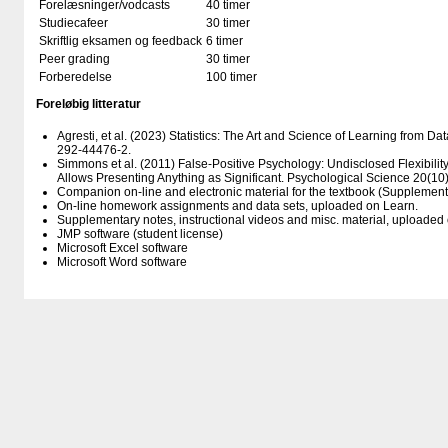
Forelæsninger/vodcasts
40 timer
Studiecafeer
30 timer
Skriftlig eksamen og feedback
6 timer
Peer grading
30 timer
Forberedelse
100 timer
Foreløbig litteratur
Agresti, et al. (2023) Statistics: The Art and Science of Learning from Dat
292-44476-2.
Simmons et al. (2011) False-Positive Psychology: Undisclosed Flexibility
Allows Presenting Anything as Significant. Psychological Science 20(10)
Companion on-line and electronic material for the textbook (Supplement
On-line homework assignments and data sets, uploaded on Learn.
Supplementary notes, instructional videos and misc. material, uploaded
JMP software (student license)
Microsoft Excel software
Microsoft Word software