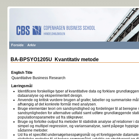
Forside
Arkiv
BA-BPSYO1205U Kvantitativ metode
English Title
Quantitative Business Research
Læringsmål
Identificere forskellige typer af kvantitative data og forklare grundlægge
dataanalyse og eksperimentelt design.
Anvende og kritisk vurdere brugen af grafer, tabeller og summariske mål til
afhængig af det konkrete formål med analysen.
Bruge elementær teori om sandsyndlighed og fordelinger til at beregne 
sandsynligheden for alternative udfald samt udføre grundlæggende stati
populationsparametre ud fra stikprøver.
Bruge og fortolke output fra metoder til statistisk analyse af relationer i
simpel og multipel regression, og variansanalyse, samt påpege hyppig
sådanne metoder.
Ud fra et specifikt undersøgelsesspørgsmål og et foreliggende datamater