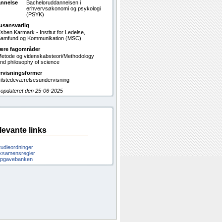
nnelse
Bacheloruddannelsen i
erhvervsøkonomi og psykologi
(PSYK)
usansvarlig
sben Karmark - Institut for Ledelse,
amfund og Kommunikation (MSC)
ære fagområder
etode og videnskabsteori/Methodology
nd philosophy of science
rvisningsformer
ilstedeværelsesundervisning
 opdateret den 25-06-2025
levante links
tudieordninger
ksamensregler
pgavebanken