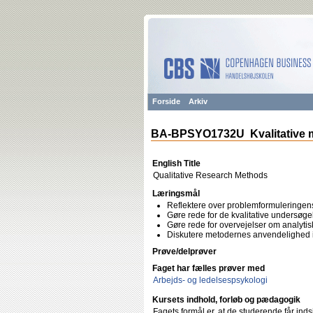
Forside
Arkiv
BA-BPSYO1732U Kvalitative 
English Title
Qualitative Research Methods
Læringsmål
Reflektere over problemformuleringens u
Gøre rede for de kvalitative undersøgel
Gøre rede for overvejelser om analytisk
Diskutere metodernes anvendelighed i 
Prøve/delprøver
Faget har fælles prøver med
Arbejds- og ledelsespsykologi
Kursets indhold, forløb og pædagogik
Fagets formål er, at de studerende får inds