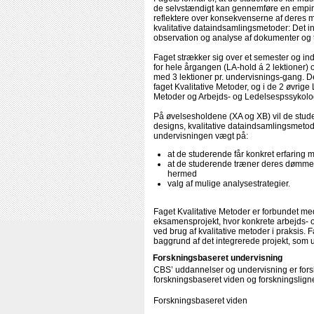
de selvstændigt kan gennemføre en empiri
reflektere over konsekvenserne af deres m
kvalitative dataindsamlingsmetoder: Det in
observation og analyse af dokumenter og t
Faget strækker sig over et semester og in
for hele årgangen (LA-hold á 2 lektioner)
med 3 lektioner pr. undervisnings-gang. De
faget Kvalitative Metoder, og i de 2 øvrig
Metoder og Arbejds- og Ledelsespssykologi
På øvelsesholdene (XA og XB) vil de studere
designs, kvalitative dataindsamlingsmetoder
undervisningen vægt på:
at de studerende får konkret erfaring 
at de studerende træner deres dømmekraf
hermed
valg af mulige analysestrategier.
Faget Kvalitative Metoder er forbundet med
eksamensprojekt, hvor konkrete arbejds- 
ved brug af kvalitative metoder i praksis
baggrund af det integrerede projekt, som 
Forskningsbaseret undervisning
CBS’ uddannelser og undervisning er forsk
forskningsbaseret viden og forskningsligne
Forskningsbaseret viden