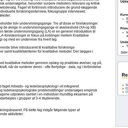
Udda
sk undersøgelse, herunder vurdere metoders relevans og kritisk
etodevalg. Faget vil fortrinsvis introducere de grund-læggende
dividuelle forskningsinterview, fokusgruppe interviewet,
Kurs
ekster.
E
S
deholder tolv undervisningsgange. Tre af disse er forelæsninger
 og de øvrige ni undervisningsgange er øvelseshold (XA og XB)
Prim
n første undervisningsgang (LA) er en generel introduktion til
M
e LA-forelæsninger er fokus på koblinger mellem Kvalitative
a
 og med en underviser fra hvert fag.
Unde
T
nde blive introduceret til kvalitative forsknings-
 samt kvalitetskriterier for kvalitative metoder. Der lægges i
Sidst
med kvalitative metoder gennem oplæg og praktiske øvelser, og på,
t, når de vurderer deres - ofte flertydige - data, og i forbindelse
Re
S
 faget Arbejds- og ledelsespsykologi i et integreret
E
og ledelsespsykologiske problemstillinger undersøges empirisk
O
. Fagene udprøves samlet i en individuel mundtlig eksamen på
udarbejdes i grupper af 3-4 studerende.
ningsbaseret. På dette fag indgår følgende typer af
nde aktiviteter: