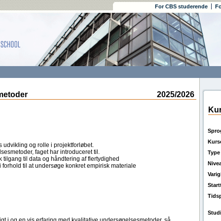
For CBS studerende
Fo
metoder
2025/2026
Kur
Spro
Kurs
dvikling og rolle i projektforløbet.
sesmetoder, faget har introduceret til.
Type
 tilgang til data og håndtering af flertydighed
Nive
forhold til at undersøge konkret empirisk materiale
Vari
Star
Tids
Stud
igt i og en vis erfaring med kvalitative undersøgelsesmetoder, så