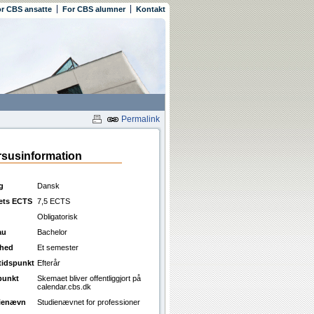
r CBS ansatte
For CBS alumner
Kontakt
Permalink
susinformation
g
Dansk
ets ECTS
7,5 ECTS
Obligatorisk
au
Bachelor
ghed
Et semester
ttidspunkt
Efterår
punkt
Skemaet bliver offentliggjort på
calendar.cbs.dk
ienævn
Studienævnet for professioner