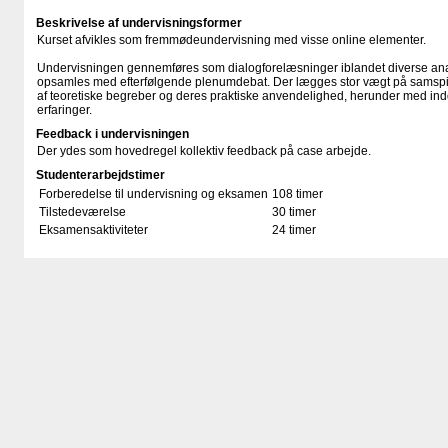
Beskrivelse af undervisningsformer
Kurset afvikles som fremmødeundervisning med visse online elementer.
Undervisningen gennemføres som dialogforelæsninger iblandet diverse ana
opsamles med efterfølgende plenumdebat. Der lægges stor vægt på samspil
af teoretiske begreber og deres praktiske anvendelighed, herunder med in
erfaringer.
Feedback i undervisningen
Der ydes som hovedregel kollektiv feedback på case arbejde.
Studenterarbejdstimer
Forberedelse til undervisning og eksamen
108 timer
Tilstedeværelse
30 timer
Eksamensaktiviteter
24 timer