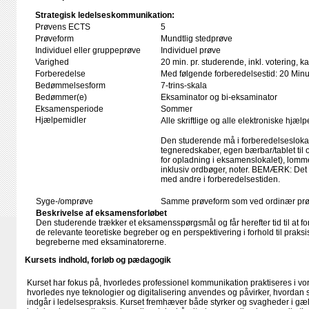
Strategisk ledelseskommunikation:
Prøvens ECTS
5
Prøveform
Mundtlig stedprøve
Individuel eller gruppeprøve
Individuel prøve
Varighed
20 min. pr. studerende, inkl. votering, 
Forberedelse
Med følgende forberedelsestid: 20 Minu
Bedømmelsesform
7-trins-skala
Bedømmer(e)
Eksaminator og bi-eksaminator
Eksamensperiode
Sommer
Hjælpemidler
Alle skriftlige og alle elektroniske hjæl
Den studerende må i forberedelseslokal
tegneredskaber, egen bærbar/tablet til
for opladning i eksamenslokalet), lomme
inklusiv ordbøger, noter. BEMÆRK: Det e
med andre i forberedelsestiden.
Syge-/omprøve
Samme prøveform som ved ordinær pr
Beskrivelse af eksamensforløbet
Den studerende trækker et eksamensspørgsmål og får herefter tid til at fo
de relevante teoretiske begreber og en perspektivering i forhold til praksi
begreberne med eksaminatorerne.
Kursets indhold, forløb og pædagogik
Kurset har fokus på, hvorledes professionel kommunikation praktiseres i vor
hvorledes nye teknologier og digitalisering anvendes og påvirker, hvordan
indgår i ledelsespraksis. Kurset fremhæver både styrker og svagheder i gæ