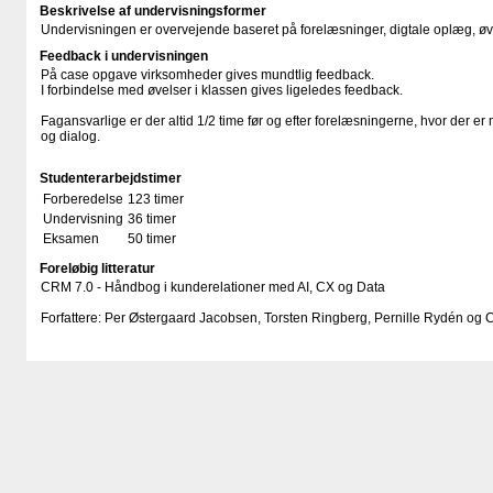
Beskrivelse af undervisningsformer
Undervisningen er overvejende baseret på forelæsninger, digtale oplæg, øv
Feedback i undervisningen
På case opgave virksomheder gives mundtlig feedback.
I forbindelse med øvelser i klassen gives ligeledes feedback.
Fagansvarlige er der altid 1/2 time før og efter forelæsningerne, hvor der er
og dialog.
Studenterarbejdstimer
Forberedelse
123 timer
Undervisning
36 timer
Eksamen
50 timer
Foreløbig litteratur
CRM 7.0 - Håndbog i kunderelationer med AI, CX og Data
Forfattere: Per Østergaard Jacobsen, Torsten Ringberg, Pernille Rydén og 