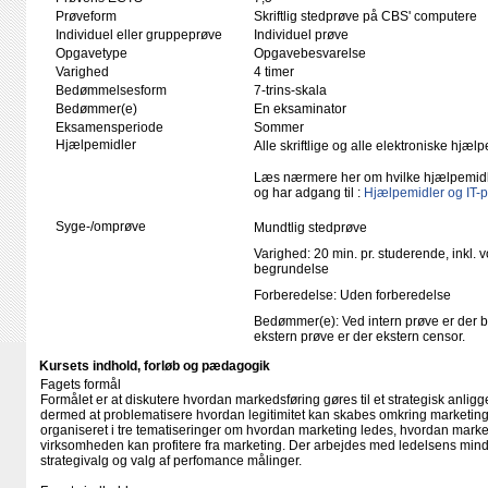
Prøveform
Skriftlig stedprøve på CBS' computere
Individuel eller gruppeprøve
Individuel prøve
Opgavetype
Opgavebesvarelse
Varighed
4 timer
Bedømmelsesform
7-trins-skala
Bedømmer(e)
En eksaminator
Eksamensperiode
Sommer
Hjælpemidler
Alle skriftlige og alle elektroniske hjæ
Læs nærmere her om hvilke hjælpemid
og har adgang til :
Hjælpemidler og IT-
Syge-/omprøve
Mundtlig stedprøve
Varighed: 20 min. pr. studerende, inkl. 
begrundelse
Forberedelse: Uden forberedelse
Bedømmer(e): Ved intern prøve er der 
ekstern prøve er der ekstern censor.
Kursets indhold, forløb og pædagogik
Fagets formål
Formålet er at diskutere hvordan markedsføring gøres til et strategisk anli
dermed at problematisere hvordan legitimitet kan skabes omkring marketing
organiseret i tre tematiseringer om hvordan marketing ledes, hvordan mark
virksomheden kan profitere fra marketing. Der arbejdes med ledelsens mind
strategivalg og valg af perfomance målinger.