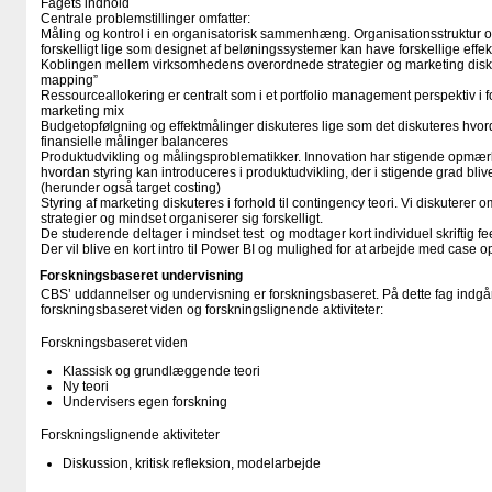
Fagets indhold
Centrale problemstillinger omfatter:
Måling og kontrol i en organisatorisk sammenhæng. Organisationsstruktur o
forskelligt lige som designet af beløningssystemer kan have forskellige effek
Koblingen mellem virksomhedens overordnede strategier og marketing disku
mapping”
Ressourceallokering er centralt som i et portfolio management perspektiv i 
marketing mix
Budgetopfølgning og effektmålinger diskuteres lige som det diskuteres hvord
finansielle målinger balanceres
Produktudvikling og målingsproblematikker. Innovation har stigende op
hvordan styring kan introduceres i produktudvikling, der i stigende grad bli
(herunder også target costing)
Styring af marketing diskuteres i forhold til contingency teori. Vi diskuterer
strategier og mindset organiserer sig forskelligt.
De studerende deltager i mindset test og modtager kort individuel skriftig f
Der vil blive en kort intro til Power BI og mulighed for at arbejde med cas
Forskningsbaseret undervisning
CBS’ uddannelser og undervisning er forskningsbaseret. På dette fag indgår
forskningsbaseret viden og forskningslignende aktiviteter:
Forskningsbaseret viden
Klassisk og grundlæggende teori
Ny teori
Undervisers egen forskning
Forskningslignende aktiviteter
Diskussion, kritisk refleksion, modelarbejde