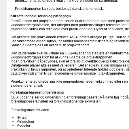
projektorienteret forløbet i relation til videre studier og karrieremål.
Projektrapporten kan udarbejdes på dansk eller engelsk.
Kursets indhold, forløb og pædagogik
Formålet med det projektorienteret forløb er at kombinere teori med praksis
virksomhed/organisation, der arbejder med problemstillinger relevante for 
studerende kritisk kan reflektere over praktikopholdet i lyset af den viden, 
Det akademiske praktikforløb kræver 32–37 timers arbejde pr. uge. Den stu
i en virksomhed/organisation, indsamler relevant empirisk data og reflektere
Samtidig udarbejdes en akademisk projektrapport.
Den studerende skal selv finde en CBS-vejleder og etablere en kontrakt me
virksomhed/organisation for at kunne udarbejde projektrapporten.
Inden praktikken påbegyndes, skal et foreløbigt overblik over praktikprojekte
Detaljerede planer aftales med vejlederen. Det er et krav, at der indsamles 
praktikken til brug i rapporten, og at vejlederen løbende holdes opdateret, s
data bliver indsamlet til den akademiske undersøgelse i praktikrapporten.
Projektorienteret forløbet må ikke gennemføres i egen virksomhed eller i e
studerende er ansat.
Forskningsbaseret undervisning
CBS’ uddannelser og undervisning er forskningsbaseret. På dette fag indgår
forskningsbaseret viden og forskningslignende aktiviteter:
Forskningsbaseret viden
Ny teori
Metodologi
Modeller