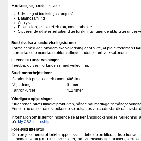
Forskningslignende aktiviteter
Udvikling af forskningsspørgsmål
Dataindsamling
Analyse
Diskussion, kritisk refleksion, modelarbejde
Studerende udfører selvstændige forskningslignende aktiviteter under v
Beskrivelse af undervisningsformer
Formålet med den akademiske vejledning er at sikre, at projektorienteret forlø
teoretiske og empiriske problemstillinger inden for erhvervsøkonomi.
Feedback i undervisningen
Feedback gives i forbindelse med vejledning.
Studenterarbejdstimer
Akademisk praktik og eksamen
406 timer
Vejledning
6 timer
I alt for kurset
412 timer
Yderligere oplysninger
Studerende bliver tilmeldt praktikken, når de har modtaget forhåndsgodkend
Ansøgning om forhåndsgodkendelse uploades via credit.cbs.dk på my.cbs.d
Information om frister for indsendelse af forhåndsgodkendelse, vejledning
på
My.CBS Internship
Foreløbig litteratur
Den projektorienteret forløb rapport skal indeholde en litteraturliste beståend
kandidatniveau (ca. 1100–1200 sider, inkl. videnskabelige artikler), som sk