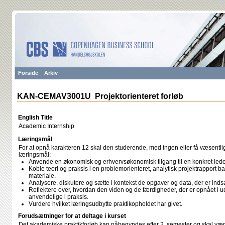
Forside
Arkiv
KAN-CEMAV3001U Projektorienteret forløb
English Title
Academic Internship
Læringsmål
For at opnå karakteren 12 skal den studerende, med ingen eller få væsentli
læringsmål:
Anvende en økonomisk og erhvervsøkonomisk tilgang til en konkret lede
Koble teori og praksis i en problemorienteret, analytisk projektrapport b
materiale.
Analysere, diskutere og sætte i kontekst de opgaver og data, der er inds
Reflektere over, hvordan den viden og de færdigheder, der er opnået i u
anvendelige i praksis.
Vurdere hvilket læringsudbytte praktikopholdet har givet.
Forudsætninger for at deltage i kurset
Det akademiske praktikforløb kan påbegyndes efter 2. semester og skal være