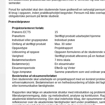
semester.
Forud for opholdet skal den studerende have godkendt en selvvalgt pensumli
til brug i opgaven, inden praktikopholdet begynder. Pensum må ikke overla
obligatoriske pensum på første studieår.
Prøve/delprøver
Projektorienteret forløb:
Prøvens ECTS
15
Prøveform
Skriftligt produkt udarbejdet hjemme
Individuel eller gruppeprøve
Individuel prøve
Omfang af skriftligt produkt
Max. 30 sider
Opgavetype
Projektrapport
Udlevering af opgave
Opgaven formuleres af de studerende se
Varighed
Skriftligt produkt afleveres på en fastsat
Bedømmelsesform
7-trins-skala
Bedømmer(e)
En eksaminator
Eksamensperiode
Efterår og Vinter
Syge-/omprøve
Samme prøveform som ved ordinær pr
Beskrivelse af eksamensforløbet
Den studerende skal udarbejde en projektrapport med en konkret problems
erhvervsøkonomi. Bedømmelsen er en helhedsvurdering af både det fagli
eller kommunikative færdigheder.
Rapporten skal følge en akademisk struktur med introduktion og problem
litteraturgennemgang, data- og metodeafsnit, analyse og konklusion. Rap
akademisk kildehenvisning. Den skal indeholde bilag, der opsummerer 
refleksioner over de akademiske færdigheder lært under praktikken, samt