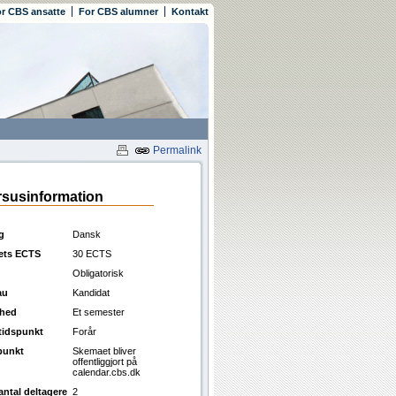
r CBS ansatte
For CBS alumner
Kontakt
Permalink
susinformation
g
Dansk
ets ECTS
30 ECTS
Obligatorisk
au
Kandidat
ghed
Et semester
ttidspunkt
Forår
punkt
Skemaet bliver
offentliggjort på
calendar.cbs.dk
antal deltagere
2