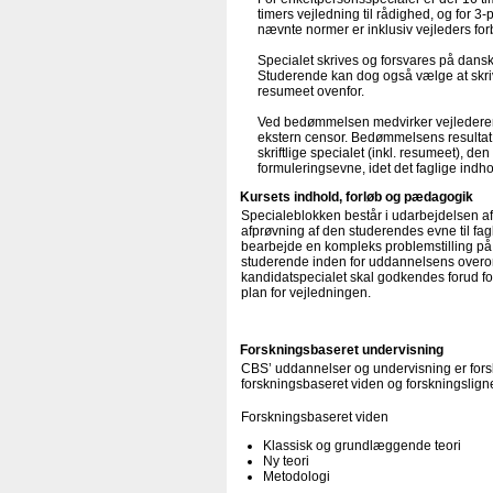
timers vejledning til rådighed, og for 3
nævnte normer er inklusiv vejleders fo
Specialet skrives og forsvares på dans
Studerende kan dog også vælge at skriv
resumeet ovenfor.
Ved bedømmelsen medvirker vejlederen 
ekstern censor. Bedømmelsens resultat 
skriftlige specialet (inkl. resumeet), 
formuleringsevne, idet det faglige indh
Kursets indhold, forløb og pædagogik
Specialeblokken består i udarbejdelsen af et
afprøvning af den studerendes evne til fagl
bearbejde en kompleks problemstilling på
studerende inden for uddannelsens overor
kandidatspecialet skal godkendes forud f
plan for vejledningen.
Forskningsbaseret undervisning
CBS’ uddannelser og undervisning er forsk
forskningsbaseret viden og forskningsligne
Forskningsbaseret viden
Klassisk og grundlæggende teori
Ny teori
Metodologi