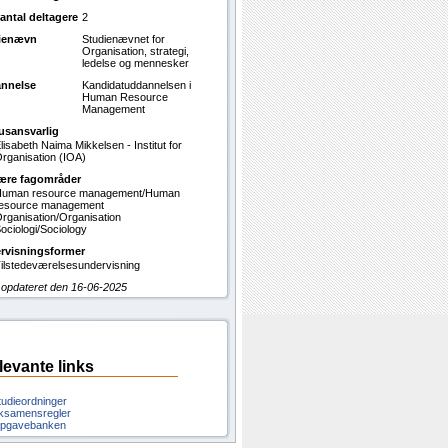
antal deltagere
2
ienævn
Studienævnet for
Organisation, strategi,
ledelse og mennesker
nnelse
Kandidatuddannelsen i
Human Resource
Management
usansvarlig
lisabeth Naima Mikkelsen - Institut for
rganisation (IOA)
ære fagområder
uman resource management/Human
esource management
rganisation/Organisation
ociologi/Sociology
rvisningsformer
ilstedeværelsesundervisning
 opdateret den 16-06-2025
levante links
tudieordninger
ksamensregler
pgavebanken