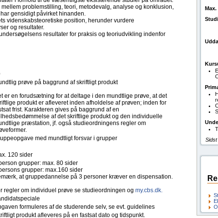
ater i forhold til de væsentligste eksisterende studier på området.
llem problemstilling, teori, metodevalg, analyse og konklusion,
Max. 
har gensidigt påvirket hinanden.
Stud
ets videnskabsteoretiske position, herunder vurdere
er og resultater.
undersøgelsens resultater for praksis og teoriudvikling indenfor
Udda
Kurs
E
0
O
ndtlig prøve på baggrund af skriftligt produkt
Prim
H
t er en forudsætning for at deltage i den mundtlige prøve, at det
r
riftlige produkt er afleveret inden afholdelse af prøven; inden for
O
stsat frist. Karakteren gives på baggrund af en
S
lhedsbedømmelse af det skriftlige produkt og den individuelle
Unde
ndtlige præstation, jf. også studieordningens regler om
T
øveformer.
uppeopgave med mundtligt forsvar i grupper
Sidst
x. 120 sider
person grupper: max. 80 sider
persons grupper: max.160 sider
mærk, at gruppedannelse på 3 personer kræver en dispensation.
Re
r regler om individuel prøve se studieordningen og
my.cbs.dk.
S
ndidatspeciale
E
gaven formuleres af de studerende selv, se evt. guidelines
O
riftligt produkt afleveres på en fastsat dato og tidspunkt.