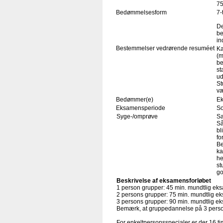
75
Bedømmelsesform
7-
De
be
in
Bestemmelser vedrørende resuméet
Ka
(m
be
st
ud
St
væ
Bedømmer(e)
Ek
Eksamensperiode
S
Syge-/omprøve
Sa
Så
bl
fo
Be
ka
he
st
go
Beskrivelse af eksamensforløbet
1 person grupper: 45 min. mundtlig e
2 persons grupper: 75 min. mundtlig 
3 persons grupper: 90 min. mundtlig 
Bemærk, at gruppedannelse på 3 perso
For enkeltpersonsspecialer er der 16 tim