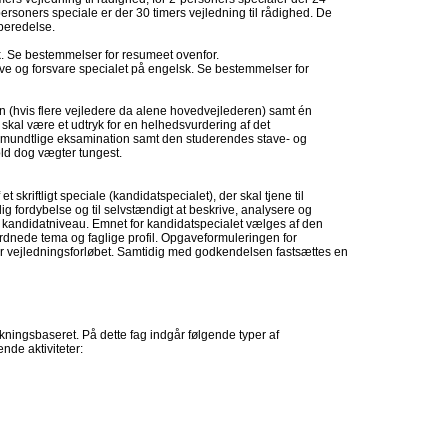
-personers speciale er der 30 timers vejledning til rådighed. De
rberedelse.
k. Se bestemmelser for resumeet ovenfor.
e og forsvare specialet på engelsk. Se bestemmelser for
(hvis flere vejledere da alene hovedvejlederen) samt én
skal være et udtryk for en helhedsvurdering af det
den mundtlige eksamination samt den studerendes stave- og
old dog vægter tungest.
 skriftligt speciale (kandidatspecialet), der skal tjene til
ig fordybelse og til selvstændigt at beskrive, analysere og
 kandidatniveau. Emnet for kandidatspecialet vælges af den
dnede tema og faglige profil. Opgaveformuleringen for
or vejledningsforløbet. Samtidig med godkendelsen fastsættes en
ningsbaseret. På dette fag indgår følgende typer af
nde aktiviteter: