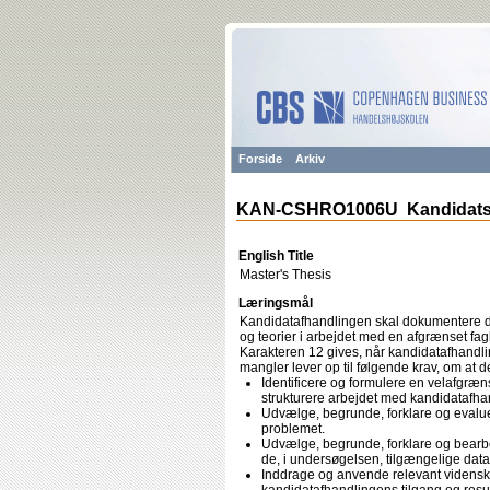
Forside
Arkiv
KAN-CSHRO1006U Kandidats
English Title
Master's Thesis
Læringsmål
Kandidatafhandlingen skal dokumentere d
og teorier i arbejdet med en afgrænset fagli
Karakteren 12 gives, når kandidatafhandli
mangler lever op til følgende krav, om at d
Identificere og formulere en velafgræn
strukturere arbejdet med kandidatafha
Udvælge, begrunde, forklare og evalue
problemet.
Udvælge, begrunde, forklare og bearbe
de, i undersøgelsen, tilgængelige data
Inddrage og anvende relevant videnska