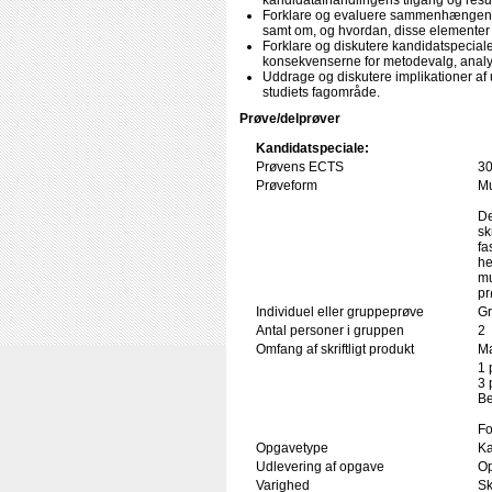
kandidatafhandlingens tilgang og result
Forklare og evaluere sammenhængen me
samt om, og hvordan, disse elementer 
Forklare og diskutere kandidatspecial
konsekvenserne for metodevalg, analys
Uddrage og diskutere implikationer af 
studiets fagområde.
Prøve/delprøver
Kandidatspeciale:
Prøvens ECTS
3
Prøveform
Mu
De
sk
fa
he
mu
pr
Individuel eller gruppeprøve
Gr
Antal personer i gruppen
2
Omfang af skriftligt produkt
Ma
1 
3 
Be
Fo
Opgavetype
Ka
Udlevering af opgave
Op
Varighed
Sk