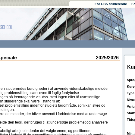
For CBS studerende
Fo
peciale
2025/2026
Kur
Spro
Kurs
en studerendes færdigheder i at anvende videnskabelige metoder
g problemstilling, samt evne til faglig fordybelse.
Type
ngen på fremragende vis, dvs. med ingen eller få uvæsentlige
Nive
en studerende skal være i stand til at:
set problemstilling indenfor studiets fagområde, som kan styre og
Vari
ndlingen.
Star
re de metoder, der bliver anvendt i forbindelse med at undersøge
Tids
jde den teori, der bruges til at undersøge problemet og analysere
.
beligt arbejde indenfor det valgte emne, og positionere
Min. 