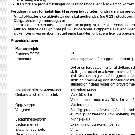
af løsningsforslag
Kan forklare problemstillinger og løsningsmodeller på et klart og korrekt
Forudsætninger for indstilling til prøven (aktiviteter i undervisningsperio
Antal obligatoriske aktiviteter der skal godkendes (se § 13 i studieordn
Obligatoriske hjemmeopgaver
For at sikre den metodiske og analytiske tilgang, skal de studerende udarbe
Artiklen udarbejdes i grupper på 2-3 studerende. Grupperne skal endvid
artikel. Der gives en ikke medtællende karakter for både artikel og oppone
Prøve/delprøver
Masterprojekt:
Prøvens ECTS
15
Prøveform
Mundtlig prøve på baggrund af skriftligt
Det er en forudsætning for at deltage i 
skriftlige produkt er afleveret inden afho
frist. Karakteren gives på baggrund af
skriftlige produkt og den individuelle mu
studieordningens regler om prøveforme
Individuel eller gruppeprøve
Individuel prøve
Omfang af skriftligt produkt
Max. 50 sider
Ved en studerende max. 50 sider, ved 2
Opgavetype
Masterprojekt
Varighed
Skriftligt produkt afleveres på en fastsat
45 min. pr. studerende, inkl. votering, 
Bedømmelsesform
7-trins-skala
Bedømmer(e)
Eksaminator og ekstern censor
Eksamensperiode
Vinter
Syge-/omprøve
Samme prøveform som ved ordinær pr