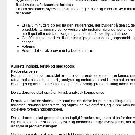
Beskrivelse af eksamensforløbet
Eksamensforløbet styres af eksaminator og censor og varer ca. 45 minutte
følgende:
Et ca. 5 minutters oplæg fra den studerende, der bygger på den stude
projektets færdiggørelse. Fx vedrørende metoder, data og teorier, der
medtaget eller udeladt, vægtning mellem de forskellige afsnit osv.
Ca. 30 minutter med en diskussion af projektet med udgangspunkt i 
censor
Votering
Begrundet karaktergivning fra bedømmerne.
Kursets indhold, forløb og pædagogik
Fagbeskrivelse
Formålet med masterprojektet er, at de studerende dokumenterer kompeten
uddannelsens samlede teori-, analyse- og metodeapparat i kombination m
erfaringer og læringsmæssige mål på en selvvalgt problemstilling inden f
De studerende skal opnå en kritisk analytisk kompetence.
Derudover skal de studerende opnå en forståelse for problemstillingen med 
indenfor uddannelsens skatte- og afgiftsjuridiske områder, og kunne anven
objektive fortolkningsprincipper.
De studerende skal gennemføre en fagligt forankret argumentation for den v
og formidle de teoretiske, analytiske og metodemæssige overvejelser, der ligg
analyse af problemstillingen.
Ved bedømmelsen af masterprojektet lægges der, ud over det faglige indho