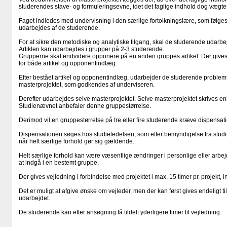
studerendes stave- og formuleringsevne, idet det faglige indhold dog vægte
Faget indledes med undervisning i den særlige fortolkningslære, som følges
udarbejdes af de studerende.
For at sikre den metodiske og analytiske tilgang, skal de studerende udarbejd
Artiklen kan udarbejdes i grupper på 2-3 studerende.
Grupperne skal endvidere opponere på en anden gruppes artikel. Der gives
for både artikel og opponentindlæg.
Efter bestået artikel og opponentindlæg, udarbejder de studerende problemf
masterprojektet, som godkendes af underviseren.
Derefter udarbejdes selve masterprojektet. Selve masterprojektet skrives enk
Studienævnet anbefaler denne gruppestørrelse.
Derimod vil en gruppestørrelse på tre eller fire studerende kræve dispensati
Dispensationen søges hos studieledelsen, som efter bemyndigelse fra stud
når helt særlige forhold gør sig gældende.
Helt særlige forhold kan være væsentlige ændringer i personlige eller arb
at indgå i en bestemt gruppe.
Der gives vejledning i forbindelse med projektet i max. 15 timer pr. projekt, 
Det er muligt at afgive ønske om vejleder, men der kan først gives endeligt t
udarbejdet.
De studerende kan efter ansøgning få tildelt yderligere timer til vejledning.