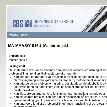
Forside
Arkiv
MA-MMASO1016U Masterprojekt
English Title
Master Thesis
Læringsmål
De studerende skal kunne anvende den juridiske metode ved løsning af en 
problemstilling i relation til et masterprojekt, herunder
Kan foretage begrundede valg mellem forskellige teorier og metoder til b
blemstillingen og kunne gøre rede for teorier og metoder/implikationer 
Kan udarbejde en problemformulering, der tilgodeser det dobbelte krav 
undervisningen og egne interesser i en samlet problemstilling, der lever 
masterprojektet
Kan illustrere og argumentere for sammenhænge mellem metode og an
Kan strukturere projektet i en begrundet disposition, så det sikres, at den
opsummeret og gjort til genstand for refleksion i en samlet konklusion o
Kan analysere juridiske problemstillinger med henvisning til de relevante