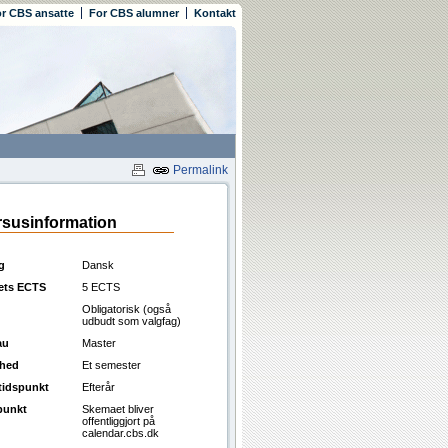
r CBS ansatte
For CBS alumner
Kontakt
Permalink
susinformation
g
Dansk
ets ECTS
5 ECTS
Obligatorisk (også
udbudt som valgfag)
au
Master
ghed
Et semester
ttidspunkt
Efterår
punkt
Skemaet bliver
offentliggjort på
calendar.cbs.dk