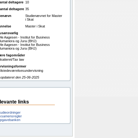
antal deltagere
10
antal deltagere
35
ienævn
Studienævnet for Master
i Skat
nnelse
Master i Skat
usansvarlig
le Aagesen - Institut for Business
umaniora og Jura (BHJ)
le Aagesen - Institut for Business
umaniora og Jura (BHJ)
ære fagområder
katteret/Tax law
rvisningsformer
ilstedeværelsesundervisning
 opdateret den 25-06-2025
levante links
tudieordninger
ksamensregler
pgavebanken