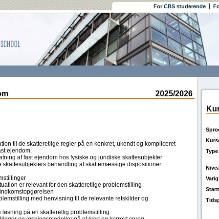
For CBS studerende
Fo
om
2025/2026
Kur
Spro
Kurs
ion til de skatteretlige regler på en konkret, ukendt og kompliceret
ast ejendom.
Type
ning af fast ejendom hos fysiske og juridiske skattesubjekter
e skattesubjekters behandling af skattemæssige dispositioner
Nive
mstillinger
Vari
uation er relevant for den skatteretlige problemstilling
Star
l indkomstopgørelsen
lemstilling med henvisning til de relevante retskilder og
Tids
øsning på en skatteretlig problemstilling