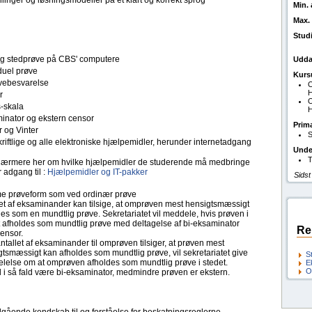
llinger og løsningsmodeller på et klart og korrekt sprog
Min. 
Max. 
Stud
tlig stedprøve på CBS' computere
Udda
duel prøve
Kurs
ebesvarelse
O
H
r
O
s-skala
H
inator og ekstern censor
Prim
r og Vinter
S
kriftlige og alle elektroniske hjælpemidler, herunder internetadgang
Unde
T
ærmere her om hvilke hjælpemidler de studerende må medbringe
 adgang til :
Hjælpemidler og IT-pakker
Sidst
 prøveform som ved ordinær prøve
let af eksaminander kan tilsige, at omprøven mest hensigtsmæssigt
es som en mundtlig prøve. Sekretariatet vil meddele, hvis prøven i
t afholdes som mundtlig prøve med deltagelse af bi-eksaminator
Re
censor.
ntallet af eksaminander til omprøven tilsiger, at prøven mest
tsmæssigt kan afholdes som mundtlig prøve, vil sekretariatet give
S
lelse om at omprøven afholdes som mundtlig prøve i stedet.
E
O
l i så fald være bi-eksaminator, medmindre prøven er ekstern.