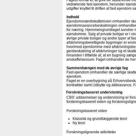
Fagets formål er, at give de studerende i
vedrørende fast ejendom, herunder ejend
udgifter knyttet til driften af fast ejendo
Indhold
Ejendomsværdiskatteloven omhandler ska
ejendomsavancebeskatningen omhandler d
for næring. Hjemmelsgrundlaget sondrer m
ejendomme. Salg af private boliger er i vis
øvrige private boliger og andre typer af 
afskrivningsberettigede bygninger er ensid
hvorimod ejendomme med afskrivningsberett
genbeskatning af afskrivninger og et skat
hinanden i tilfælde af, at en bygning sælg
anskaffelsessum. Faget omhandler de hertil
Sammenhængen med de øvrige fag
Fast ejendom omhandler de særlige skattere
ejendom.
Faget er en overbygning på Erhvervsbeska
kontrakter samt Udbytte og aktieavance. F
Forskningsbaseret undervisning
CBS’ uddannelser og undervisning er forsk
forskningsbaseret viden og forskningsligne
Forskningsbaseret viden
Klassisk og grundlæggende teori
Ny teori
Forskningslignende aktiviteter