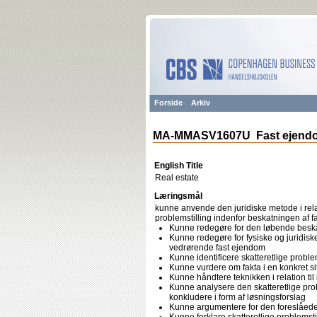
Forside
Arkiv
MA-MMASV1607U Fast ejend
English Title
Real estate
Læringsmål
kunne anvende den juridiske metode i relat
problemstilling indenfor beskatningen af f
Kunne redegøre for den løbende beskat
Kunne redegøre for fysiske og juridisk
vedrørende fast ejendom
Kunne identificere skatteretlige proble
Kunne vurdere om fakta i en konkret sit
Kunne håndtere teknikken i relation ti
Kunne analysere den skatteretlige prob
konkludere i form af løsningsforslag
Kunne argumentere for den foreslåede l