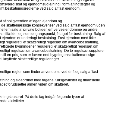
ndgående kendskab til og forståelse for beskatningsreglerne
omsværdiskat og ejendomsudlejning i form af indtægter og
m samt beskatningsreglerne ved salg af fast ejendom.
t af boligværdien af egen ejendom og
e skattemæssige konsekvenser ved salg af fast ejendom uden
ellem salg af private boliger, erhvervsejendomme og andre
se tilfælde, og som udgangspunkt, fritaget for beskatning. Salg af
fast ejendom er underlagt beskatning. Fast ejendom med ikke-
igt reguleret i et skatteretligt regelsæt om avancebeskatning,
igede bygninger er reguleret i et skatteretligt regelsæt om
teretligt regelsæt om avancebeskatning. De to regelsæt supplerer
es til en pris, som er lavere end bygningens skattemæssige
 knyttede skatteretlige reguleringer.
tlige regler, som finder anvendelse ved drift og salg af fast
tning og sideordnet med fagene Kursgevinster og finansielle
aget forudsætter almen viden om skatteret.
ningsbaseret. På dette fag indgår følgende typer af
nde aktiviteter: