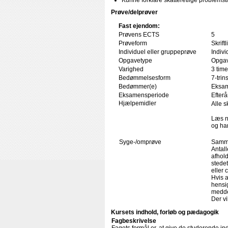
Kunne forklare skatteretlige problemsti
Prøve/delprøver
Fast ejendom:
Prøvens ECTS
5
Prøveform
Skrif
Individuel eller gruppeprøve
Indivi
Opgavetype
Opgav
Varighed
3 time
Bedømmelsesform
7-trin
Bedømmer(e)
Eksam
Eksamensperiode
Efterå
Hjælpemidler
Alle s
Læs n
og har
Syge-/omprøve
Samme
Antal
afhold
stede
eller 
Hvis a
hensig
medde
Der vi
Kursets indhold, forløb og pædagogik
Fagbeskrivelse