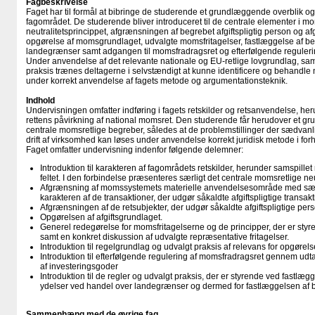
Fagbeskrivelse
Faget har til formål at bibringe de studerende et grundlæggende overblik og t
fagområdet. De studerende bliver introduceret til de centrale elementer i 
neutralitetsprincippet, afgrænsningen af begrebet afgiftspligtig person og afgi
opgørelse af momsgrundlaget, udvalgte momsfritagelser, fastlæggelse af b
landegrænser samt adgangen til momsfradragsret og efterfølgende reguleri
Under anvendelse af det relevante nationale og EU-retlige lovgrundlag, samt
praksis trænes deltagerne i selvstændigt at kunne identificere og behandle 
under korrekt anvendelse af fagets metode og argumentationsteknik.
Indhold
Undervisningen omfatter indføring i fagets retskilder og retsanvendelse, h
rettens påvirkning af national momsret. Den studerende får herudover et g
centrale momsretlige begreber, således at de problemstillinger der sædvanli
drift af virksomhed kan løses under anvendelse korrekt juridisk metode i forhol
Faget omfatter undervisning indenfor følgende delemner:
Introduktion til karakteren af fagområdets retskilder, herunder samspille
feltet. I den forbindelse præsenteres særligt det centrale momsretlige neu
Afgrænsning af momssystemets materielle anvendelsesområde med særli
karakteren af de transaktioner, der udgør såkaldte afgiftspligtige transakt
Afgrænsningen af de retsubjekter, der udgør såkaldte afgiftspligtige pers
Opgørelsen af afgiftsgrundlaget.
Generel redegørelse for momsfritagelserne og de principper, der er styre
samt en konkret diskussion af udvalgte repræsentative fritagelser.
Introduktion til regelgrundlag og udvalgt praksis af relevans for opgøre
Introduktion til efterfølgende regulering af momsfradragsret gennem ud
af investeringsgoder
Introduktion til de regler og udvalgt praksis, der er styrende ved fastlægg
ydelser ved handel over landegrænser og dermed for fastlæggelsen af 
Sammenhæng med de øvrige fag