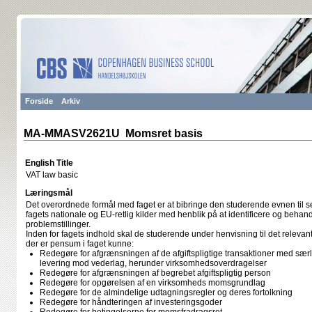
Forside
Arkiv
MA-MMASV2621U Momsret basis
English Title
VAT law basic
Læringsmål
Det overordnede formål med faget er at bibringe den studerende evnen til s
fagets nationale og EU-retlig kilder med henblik på at identificere og be
problemstillinger.
Inden for fagets indhold skal de studerende under henvisning til det relevan
der er pensum i faget kunne:
Redegøre for afgrænsningen af de afgiftspligtige transaktioner med særl
levering mod vederlag, herunder virksomhedsoverdragelser
Redegøre for afgrænsningen af begrebet afgiftspligtig person
Redegøre for opgørelsen af en virksomheds momsgrundlag
Redegøre for de almindelige udtagningsregler og deres fortolkning
Redegøre for håndteringen af investeringsgoder