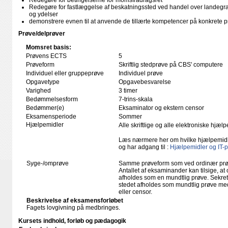
Redegøre for betingelserne for momsfradragsret
Redegøre for fastlæggelse af beskatningssted ved handel over landegræns
og ydelser
demonstrere evnen til at anvende de tillærte kompetencer på konkrete p
Prøve/delprøver
Momsret basis:
Prøvens ECTS
5
Prøveform
Skriftlig stedprøve på CBS' computere
Individuel eller gruppeprøve
Individuel prøve
Opgavetype
Opgavebesvarelse
Varighed
3 timer
Bedømmelsesform
7-trins-skala
Bedømmer(e)
Eksaminator og ekstern censor
Eksamensperiode
Sommer
Hjælpemidler
Alle skriftlige og alle elektroniske hjæ
Læs nærmere her om hvilke hjælpemid
og har adgang til :
Hjælpemidler og IT-
Syge-/omprøve
Samme prøveform som ved ordinær pr
Antallet af eksaminander kan tilsige, 
afholdes som en mundtlig prøve. Sekreta
stedet afholdes som mundtlig prøve med
eller censor.
Beskrivelse af eksamensforløbet
Fagets lovgivning på medbringes.
Kursets indhold, forløb og pædagogik