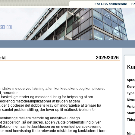
For CBS studerende
Fo
ekt
2025/2026
Kur
Spro
Kurs
idiske metode ved løsning af en konkret, ukendt og kompliceret
kt, herunder
Type
rskellige teorier og metoder til brug for belysning af pro-
Nive
teorier og metoder/implikationer af brugen af dem
der tilgodeser det dobbelte krav om inddragelse af temaer fra
Vari
samlet problemstilling, der lever op til målbeskrivelsen for
Star
ammenhænge mellem metode og analytiske udsagn
Tids
 disposition, så det sikres, at den valgte problemstilling bliver
efleksion i en samlet konklusion og en eventuel perspektivering
er med henvisning til de relevante retskilder og konkludere i form
Min. 