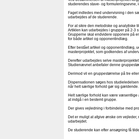
studerendes stave- og formuleringsevne, i
Faget indledes med undervisning i den sær
udarbejdes af de studerende.
For at sikre den metodiske og analytiske t
Artiklen kan udarbejdes i grupper på 2-3 
Grupperne skal endvidere opponere på en 
for både artikel og opponentindlæg.
Efter bestået artikel og opponentindlæg, 
masterprojektet, som godkendes af underv
Derefter udarbejdes selve masterprojektet.
Studienævnet anbefaler denne gruppestør
Derimod vil en gruppestørrelse på tre elle
Dispensationen søges hos studieledelsen,
når helt særlige forhold gør sig gældende.
Helt særlige forhold kan være væsentlige 
at indgå i en bestemt gruppe.
Der gives vejledning i forbindelse med proj
Det er muligt at afgive ønske om vejleder, 
udarbejdet.
De studerende kan efter ansøgning få tildelt