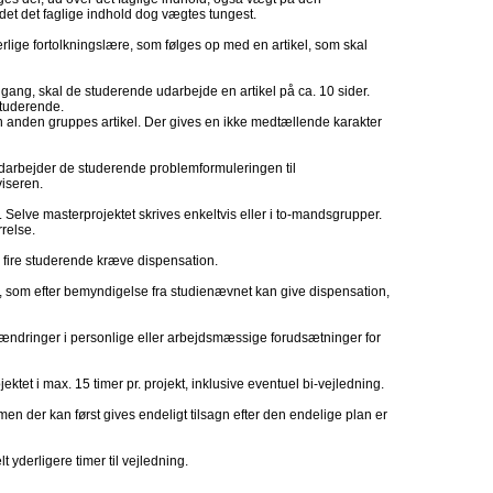
det det faglige indhold dog vægtes tungest.
lige fortolkningslære, som følges op med en artikel, som skal
ilgang, skal de studerende udarbejde en artikel på ca. 10 sider.
studerende.
anden gruppes artikel. Der gives en ikke medtællende karakter
udarbejder de studerende problemformuleringen til
iseren.
 Selve masterprojektet skrives enkeltvis eller i to-mandsgrupper.
relse.
r fire studerende kræve dispensation.
 som efter bemyndigelse fra studienævnet kan give dispensation,
ændringer i personlige eller arbejdsmæssige forudsætninger for
ektet i max. 15 timer pr. projekt, inklusive eventuel bi-vejledning.
men der kan først gives endeligt tilsagn efter den endelige plan er
 yderligere timer til vejledning.