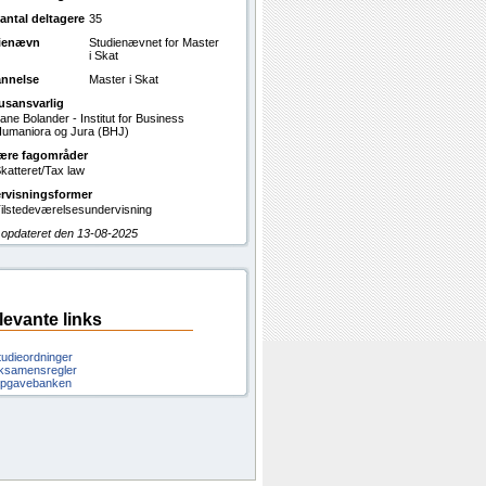
antal deltagere
35
ienævn
Studienævnet for Master
i Skat
nnelse
Master i Skat
usansvarlig
ane Bolander - Institut for Business
umaniora og Jura (BHJ)
ære fagområder
katteret/Tax law
rvisningsformer
ilstedeværelsesundervisning
 opdateret den 13-08-2025
levante links
tudieordninger
ksamensregler
pgavebanken