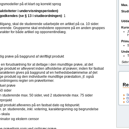
ngsmodeller på et klart og korrekt sprog
Max. 
(aktiviteter i undervisningsperioden)
Stud
l godkendes (se § 13 i studieordningen)
: 1
Udda
tilgang, skal de studerende udarbejde en artikel på ca. 10 sider.
Kurs
tuderende. Grupperne skal endvidere opponere på en anden gruppes
J
arakter for både artikel og opponentindlæg.
H
Prim
S
Unde
T
ig prøve på baggrund af skriftligt produkt
Sidst
 en forudsætning for at deltage i den mundtlige prøve, at det
lige produkt er afleveret inden afholdelse af prøven; inden for fastsat
. Karakteren gives på baggrund af en helhedsbedømmelse af det
lige produkt og den individuelle mundtlige præstation, jf. også
eordningens regler om prøveformer.
Re
duel prøve
50 sider
S
n studerende max. 50 sider, ved 2 studerende max. 75 sider
E
rprojekt
O
ligt produkt afleveres på en fastsat dato og tidspunkt.
. pr. studerende, inkl. votering, karaktergivning og begrundelse
s-skala
inator og ekstern censor
 prøveform som ved ordinær prøve