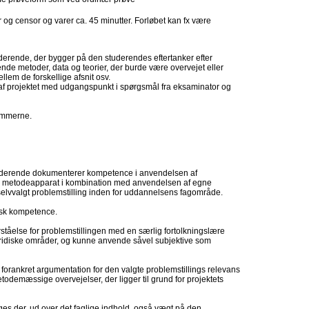
og censor og varer ca. 45 minutter. Forløbet kan fx være
uderende, der bygger på den studerendes eftertanker efter
ende metoder, data og teorier, der burde være overvejet eller
lem de forskellige afsnit osv.
af projektet med udgangspunkt i spørgsmål fra eksaminator og
ømmerne.
tuderende dokumenterer kompetence i anvendelsen af
g metodeapparat i kombination med anvendelsen af egne
elvvalgt problemstilling inden for uddannelsens fagområde.
isk kompetence.
tåelse for problemstillingen med en særlig fortolkningslære
uridiske områder, og kunne anvende såvel subjektive som
forankret argumentation for den valgte problemstillings relevans
todemæssige overvejelser, der ligger til grund for projektets
s der, ud over det faglige indhold, også vægt på den