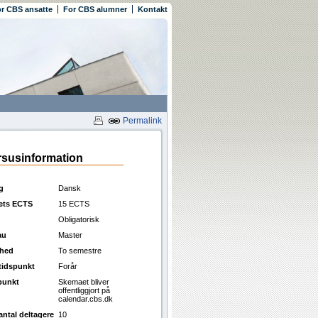
r CBS ansatte
For CBS alumner
Kontakt
Permalink
susinformation
g
Dansk
ets ECTS
15 ECTS
Obligatorisk
au
Master
ghed
To semestre
ttidspunkt
Forår
punkt
Skemaet bliver
offentliggjort på
calendar.cbs.dk
antal deltagere
10