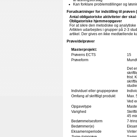
af løsningsforslag
Kan forklare problemstillinger og løsni
Forudsætninger for indstilling til prøven 
Antal obligatoriske aktiviteter der ska
Obligatoriske hjemmeopgaver
For at sikre den metodiske og analytiske 
Artiklen udarbejdes i grupper på 2-3 s
artikel. Der gives en ikke medtællende k
Prøve/delprøver
Masterprojekt:
Prøvens ECTS
15
Prøveform
Mundtl
Det er
skrift
frist
skrift
studi
Individuel eller gruppeprøve
Indivi
Omfang af skriftligt produkt
Max. 
Ved e
Opgavetype
Maste
Varighed
Skrift
45 min
Bedømmelsesform
7-trin
Bedømmer(e)
Eksam
Eksamensperiode
Vinter
Syge-/omprøve
Samme