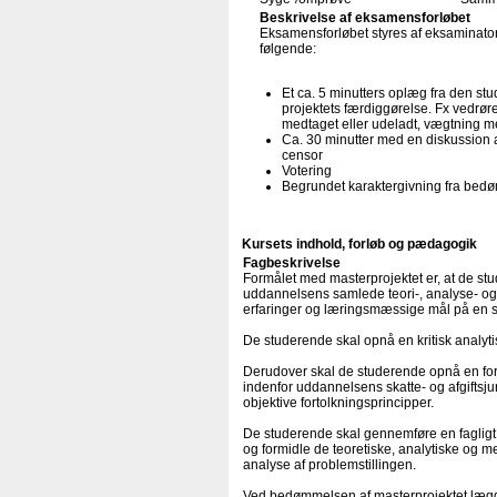
Beskrivelse af eksamensforløbet
Eksamensforløbet styres af eksaminator 
følgende:
Et ca. 5 minutters oplæg fra den st
projektets færdiggørelse. Fx vedrør
medtaget eller udeladt, vægtning mel
Ca. 30 minutter med en diskussion 
censor
Votering
Begrundet karaktergivning fra bed
Kursets indhold, forløb og pædagogik
Fagbeskrivelse
Formålet med masterprojektet er, at de s
uddannelsens samlede teori-, analyse- o
erfaringer og læringsmæssige mål på en s
De studerende skal opnå en kritisk analyt
Derudover skal de studerende opnå en fors
indenfor uddannelsens skatte- og afgiftsj
objektive fortolkningsprincipper.
De studerende skal gennemføre en fagligt 
og formidle de teoretiske, analytiske og me
analyse af problemstillingen.
Ved bedømmelsen af masterprojektet lægge