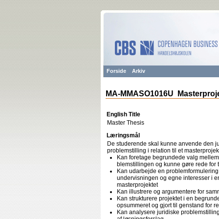
Forside
Arkiv
MA-MMASO1016U Masterproj
English Title
Master Thesis
Læringsmål
De studerende skal kunne anvende den jur
problemstilling i relation til et masterproje
Kan foretage begrundede valg mellem fo
blemstillingen og kunne gøre rede for 
Kan udarbejde en problemformulering, 
undervisningen og egne interesser i en 
masterprojektet
Kan illustrere og argumentere for s
Kan strukturere projektet i en begrundet
opsummeret og gjort til genstand for r
Kan analysere juridiske problemstilling