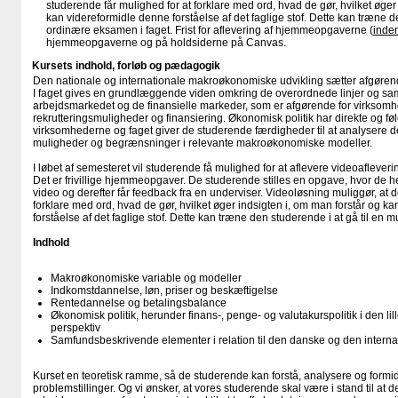
studerende får mulighed for at forklare med ord, hvad de gør, hvilket øger
kan videreformidle denne forståelse af det faglige stof. Dette kan træne d
ordinære eksamen i faget. Frist for aflevering af hjemmeopgaverne (
inde
hjemmeopgaverne og på holdsiderne på Canvas.
Kursets indhold, forløb og pædagogik
Den nationale og internationale makroøkonomiske udvikling sætter afgørend
I faget gives en grundlæggende viden omkring de overordnede linjer og
arbejdsmarkedet og de finansielle markeder, som er afgørende for virksom
rekrutteringsmuligheder og finansiering. Økonomisk politik har direkte og fø
virksomhederne og faget giver de studerende færdigheder til at analysere d
muligheder og begrænsninger i relevante makroøkonomiske modeller.
I løbet af semesteret vil studerende få mulighed for at aflevere videoafleverin
Det er frivillige hjemmeopgaver. De studerende stilles en opgave, hvor de 
video og derefter får feedback fra en underviser. Videoløsning muliggør, at 
forklare med ord, hvad de gør, hvilket øger indsigten i, om man forstår og k
forståelse af det faglige stof. Dette kan træne den studerende i at gå til en 
Indhold
Makroøkonomiske variable og modeller
Indkomstdannelse, løn, priser og beskæftigelse
Rentedannelse og betalingsbalance
Økonomisk politik, herunder finans-, penge- og valutakurspolitik i den lil
perspektiv
Samfundsbeskrivende elementer i relation til den danske og den intern
Kurset en teoretisk ramme, så de studerende kan forstå, analysere og form
problemstillinger. Og vi ønsker, at vores studerende skal være i stand til at d