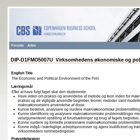
Forside
Arkiv
DIP-D1FMO5007U Virksomhedens økonomiske og poli
English Title
The Economic and Political Environment of the Firm
Læringsmål
Efter at have fulgt faget skal den studerende:
Have viden om praksis og anvendelse af metode og teori inden for makr
praksis og de vigtigste anvendte begreber, teorier, metoder samt modell
makroøkonomiens anvendelse af disse.
Kunne beskrive, analysere og vurdere makroøkonomiske problemstilling
Kunne identificere og analysere makroøkonomiske problemstillinger me
velargumenteret opstilling af forudsætninger og brug af fagets begreber,
Kunne vurdere og formidle praksisnære makroøkonomiske problemstillin
Kunne indgå i tværfaglige arbejdsprocesser og agere kvalificeret og træffe
virksomheders rammebetingelser.
Prøve/delprøver