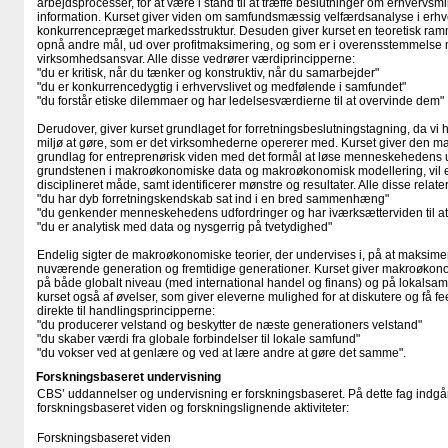
arbejdsprocesser, for at være i stand til at træffe beslutninger om erhvervsmi
information. Kurset giver viden om samfundsmæssig velfærdsanalyse i erhver
konkurrencepræget markedsstruktur. Desuden giver kurset en teoretisk ramm
opnå andre mål, ud over profitmaksimering, og som er i overensstemmelse m
virksomhedsansvar. Alle disse vedrører værdiprincipperne:
"du er kritisk, når du tænker og konstruktiv, når du samarbejder"
"du er konkurrencedygtig i erhvervslivet og medfølende i samfundet"
"du forstår etiske dilemmaer og har ledelsesværdierne til at overvinde dem"
Derudover, giver kurset grundlaget for forretningsbeslutningstagning, da 
miljø at gøre, som er det virksomhederne opererer med. Kurset giver den
grundlag for entreprenørisk viden med det formål at løse menneskehedens 
grundstenen i makroøkonomiske data og makroøkonomisk modellering, vil e
disciplineret måde, samt identificerer mønstre og resultater. Alle disse relater
"du har dyb forretningskendskab sat ind i en bred sammenhæng"
"du genkender menneskehedens udfordringer og har iværksætterviden til a
"du er analytisk med data og nysgerrig på tvetydighed"
Endelig sigter de makroøkonomiske teorier, der undervises i, på at maksime
nuværende generation og fremtidige generationer. Kurset giver makroøko
på både globalt niveau (med international handel og finans) og på lokals
kurset også af øvelser, som giver eleverne mulighed for at diskutere og få fee
direkte til handlingsprincipperne:
"du producerer velstand og beskytter de næste generationers velstand"
"du skaber værdi fra globale forbindelser til lokale samfund"
"du vokser ved at genlære og ved at lære andre at gøre det samme".
Forskningsbaseret undervisning
CBS’ uddannelser og undervisning er forskningsbaseret. På dette fag indgår
forskningsbaseret viden og forskningslignende aktiviteter:
Forskningsbaseret viden