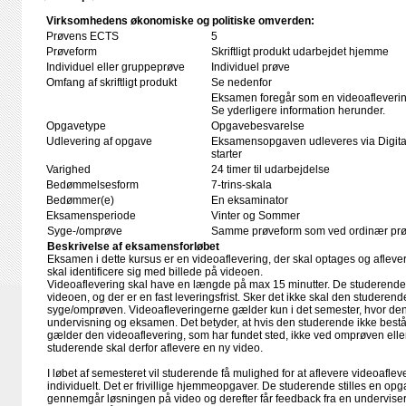
Virksomhedens økonomiske og politiske omverden:
Prøvens ECTS
5
Prøveform
Skriftligt produkt udarbejdet hjemme
Individuel eller gruppeprøve
Individuel prøve
Omfang af skriftligt produkt
Se nedenfor
Eksamen foregår som en videoafleverin
Se yderligere information herunder.
Opgavetype
Opgavebesvarelse
Udlevering af opgave
Eksamensopgaven udleveres via Digita
starter
Varighed
24 timer til udarbejdelse
Bedømmelsesform
7-trins-skala
Bedømmer(e)
En eksaminator
Eksamensperiode
Vinter og Sommer
Syge-/omprøve
Samme prøveform som ved ordinær pr
Beskrivelse af eksamensforløbet
Eksamen i dette kursus er en videoaflevering, der skal optages og afleve
skal identificere sig med billede på videoen.
Videoaflevering skal have en længde på max 15 minutter. De studerende få
videoen, og der er en fast leveringsfrist. Sker det ikke skal den studerend
syge/omprøven. Videoafleveringerne gælder kun i det semester, hvor den
undervisning og eksamen. Det betyder, at hvis den studerende ikke bes
gælder den videoaflevering, som har fundet sted, ikke ved omprøven elle
studerende skal derfor aflevere en ny video.
I løbet af semesteret vil studerende få mulighed for at aflevere videoafleve
individuelt. Det er frivillige hjemmeopgaver. De studerende stilles en opg
gennemgår løsningen på video og derefter får feedback fra en underviser