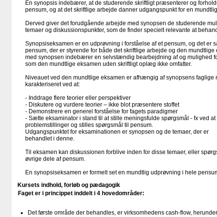
En synopsis indebærer, at de studerende skriftligt præsenterer og forholder
pensum, og at det skriftlige arbejde danner udgangspunkt for en mundtli
Derved giver det forudgående arbejde med synopsen de studerende muli
temaer og diskussionspunkter, som de finder specielt relevante at behand
Synopsiseksamen er en udprøvning i forståelse af et pensum, og det er så
pensum, der er styrende for både det skriftlige arbejde og den mundtlige 
med synopsen indebærer en selvstændig bearbejdning af og mulighed for r
som den mundtlige eksamen uden skriftligt oplæg ikke omfatter.
Niveauet ved den mundtlige eksamen er afhængig af synopsens faglige 
karakteriseret ved at:
- Inddrage flere teorier eller perspektiver
- Diskutere og vurdere teorier – ikke blot præsentere stoffet
- Demonstrere en generel forståelse for fagets paradigmer
- Sætte eksaminator i stand til at stille meningsfulde spørgsmål - fx ved 
problemstillinger og stilles spørgsmål til pensum.
Udgangspunktet for eksaminationen er synopsen og de temaer, der er
behandlet i denne.
Til eksamen kan diskussionen forblive inden for disse temaer, eller spør
øvrige dele af pensum.
En synopsiseksamen er formelt set en mundtlig udprøvning i hele pensu
Kursets indhold, forløb og pædagogik
Faget er i princippet inddelt i 4 hovedområder:
Det første område der behandles, er virksomhedens cash-flow, herunde