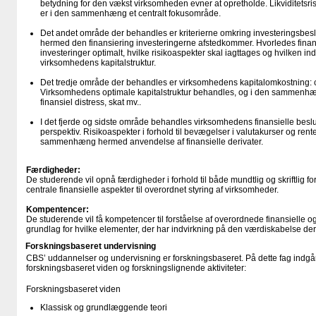
betydning for den vækst virksomheden evner at opretholde. Likviditetsri
er i den sammenhæng et centralt fokusområde.
Det andet område der behandles er kriterierne omkring investeringsbe
hermed den finansiering investeringerne afstedkommer. Hvorledes fina
investeringer optimalt, hvilke risikoaspekter skal iagttages og hvilken in
virksomhedens kapitalstruktur.
Det tredje område der behandles er virksomhedens kapitalomkostning: c
Virksomhedens optimale kapitalstruktur behandles, og i den sammenhæ
finansiel distress, skat mv..
I det fjerde og sidste område behandles virksomhedens finansielle beslutn
perspektiv. Risikoaspekter i forhold til bevægelser i valutakurser og ren
sammenhæng hermed anvendelse af finansielle derivater.
Færdigheder:
De studerende vil opnå færdigheder i forhold til både mundtlig og skriftlig f
centrale finansielle aspekter til overordnet styring af virksomheder.
Kompentencer:
De studerende vil få kompetencer til forståelse af overordnede finansielle o
grundlag for hvilke elementer, der har indvirkning på den værdiskabelse der
Forskningsbaseret undervisning
CBS’ uddannelser og undervisning er forskningsbaseret. På dette fag indgår
forskningsbaseret viden og forskningslignende aktiviteter:
Forskningsbaseret viden
Klassisk og grundlæggende teori