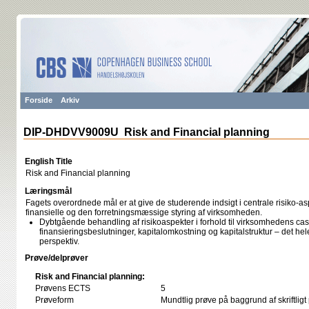
Forside
Arkiv
DIP-DHDVV9009U Risk and Financial planning
English Title
Risk and Financial planning
Læringsmål
Fagets overordnede mål er at give de studerende indsigt i centrale risiko-asp
finansielle og den forretningsmæssige styring af virksomheden.
Dybtgående behandling af risikoaspekter i forhold til virksomhedens cas
finansieringsbeslutninger, kapitalomkostning og kapitalstruktur – det hele
perspektiv.
Prøve/delprøver
Risk and Financial planning:
Prøvens ECTS
5
Prøveform
Mundtlig prøve på baggrund af skriftligt