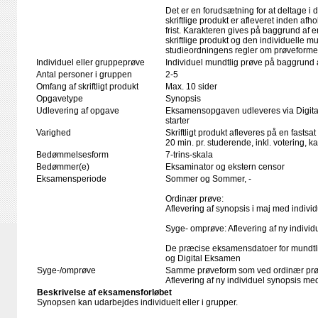
Det er en forudsætning for at deltage i 
skriftlige produkt er afleveret inden afho
frist. Karakteren gives på baggrund af
skriftlige produkt og den individuelle mu
studieordningens regler om prøveforme
Individuel eller gruppeprøve
Individuel mundtlig prøve på baggrund
Antal personer i gruppen
2-5
Omfang af skriftligt produkt
Max. 10 sider
Opgavetype
Synopsis
Udlevering af opgave
Eksamensopgaven udleveres via Digita
starter
Varighed
Skriftligt produkt afleveres på en fastsat
20 min. pr. studerende, inkl. votering, 
Bedømmelsesform
7-trins-skala
Bedømmer(e)
Eksaminator og ekstern censor
Eksamensperiode
Sommer og Sommer, -
Ordinær prøve:
Aflevering af synopsis i maj med individu
Syge- omprøve: Aflevering af ny individue
De præcise eksamensdatoer for mundtl
og Digital Eksamen
Syge-/omprøve
Samme prøveform som ved ordinær pr
Aflevering af ny individuel synopsis me
Beskrivelse af eksamensforløbet
Synopsen kan udarbejdes individuelt eller i grupper.