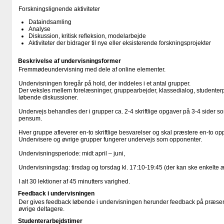
Forskningslignende aktiviteter
Dataindsamling
Analyse
Diskussion, kritisk refleksion, modelarbejde
Aktiviteter der bidrager til nye eller eksisterende forskningsprojekter
Beskrivelse af undervisningsformer
Fremmødeundervisning med dele af online elementer.
Undervisningen foregår på hold, der inddeles i et antal grupper.
Der veksles mellem forelæsninger, gruppearbejder, klassedialog, studenter
løbende diskussioner.
Undervejs behandles der i grupper ca. 2-4 skriftlige opgaver på 3-4 sider
pensum.
Hver gruppe afleverer en-to skriftlige besvarelser og skal præstere en-to op
Undervisere og øvrige grupper fungerer undervejs som opponenter.
Undervisningsperiode: midt april – juni,
Undervisningsdag: tirsdag og torsdag kl. 17:10-19:45 (der kan ske enkelte 
I alt 30 lektioner af 45 minutters varighed.
Feedback i undervisningen
Der gives feedback løbende i undervisningen herunder feedback på præsent
øvrige deltagere.
Studenterarbejdstimer