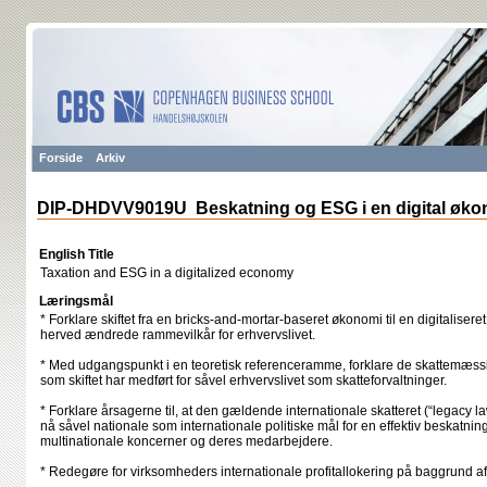
Forside
Arkiv
DIP-DHDVV9019U Beskatning og ESG i en digital øko
English Title
Taxation and ESG in a digitalized economy
Læringsmål
* Forklare skiftet fra en bricks-and-mortar-baseret økonomi til en digitalise
herved ændrede rammevilkår for erhvervslivet.
* Med udgangspunkt i en teoretisk referenceramme, forklare de skattemæss
som skiftet har medført for såvel erhvervslivet som skatteforvaltninger.
* Forklare årsagerne til, at den gældende internationale skatteret (“legacy la
nå såvel nationale som internationale politiske mål for en effektiv beskatnin
multinationale koncerner og deres medarbejdere.
* Redegøre for virksomheders internationale profitallokering på baggrund 