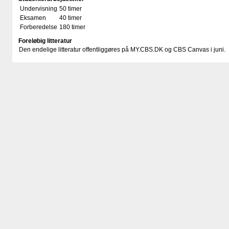
Undervisning
50 timer
Eksamen
40 timer
Forberedelse
180 timer
Foreløbig litteratur
Den endelige litteratur offentliggøres på MY.CBS.DK og CBS Canvas i juni.