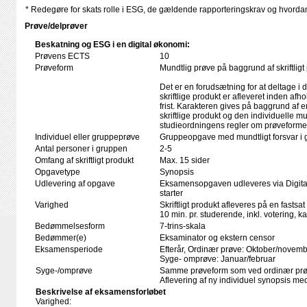
* Redegøre for skats rolle i ESG, de gældende rapporteringskrav og hvord
Prøve/delprøver
Beskatning og ESG i en digital økonomi:
Prøvens ECTS
10
Prøveform
Mundtlig prøve på baggrund af skriftligt
Det er en forudsætning for at deltage i 
skriftlige produkt er afleveret inden afho
frist. Karakteren gives på baggrund af
skriftlige produkt og den individuelle mu
studieordningens regler om prøveforme
Individuel eller gruppeprøve
Gruppeopgave med mundtligt forsvar i 
Antal personer i gruppen
2-5
Omfang af skriftligt produkt
Max. 15 sider
Opgavetype
Synopsis
Udlevering af opgave
Eksamensopgaven udleveres via Digita
starter
Varighed
Skriftligt produkt afleveres på en fastsat
10 min. pr. studerende, inkl. votering, 
Bedømmelsesform
7-trins-skala
Bedømmer(e)
Eksaminator og ekstern censor
Eksamensperiode
Efterår, Ordinær prøve: Oktober/novem
Syge- omprøve: Januar/februar
Syge-/omprøve
Samme prøveform som ved ordinær pr
Aflevering af ny individuel synopsis me
Beskrivelse af eksamensforløbet
Varighed: