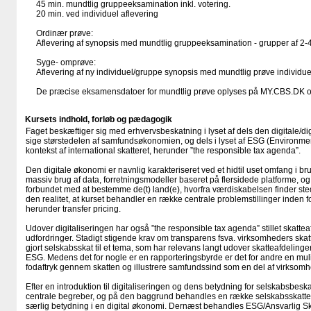
45 min. mundtlig gruppeeksamination inkl. votering.
20 min. ved individuel aflevering
Ordinær prøve:
Aflevering af synopsis med mundtlig gruppeeksamination - grupper af 2-
Syge- omprøve:
Aflevering af ny individuel/gruppe synopsis med mundtlig prøve individuel
De præcise eksamensdatoer for mundtlig prøve oplyses på MY.CBS.DK o
Kursets indhold, forløb og pædagogik
Faget beskæftiger sig med erhvervsbeskatning i lyset af dels den digitale/dig
sige størstedelen af samfundsøkonomien, og dels i lyset af ESG (Environmen
kontekst af international skatteret, herunder ”the responsible tax agenda”.
Den digitale økonomi er navnlig karakteriseret ved et hidtil uset omfang i bru
massiv brug af data, forretningsmodeller baseret på flersidede platforme, o
forbundet med at bestemme de(t) land(e), hvorfra værdiskabelsen finder st
den realitet, at kurset behandler en række centrale problemstillinger inden 
herunder transfer pricing.
Udover digitaliseringen har også ”the responsible tax agenda” stillet skattea
udfordringer. Stadigt stigende krav om transparens fsva. virksomheders skatt
gjort selskabsskat til et tema, som har relevans langt udover skatteafdelinger.
ESG. Medens det for nogle er en rapporteringsbyrde er det for andre en muli
fodaftryk gennem skatten og illustrere samfundssind som en del af virkso
Efter en introduktion til digitaliseringen og dens betydning for selskabsbe
centrale begreber, og på den baggrund behandles en række selskabsskattere
særlig betydning i en digital økonomi. Dernæst behandles ESG/Ansvarlig Sk