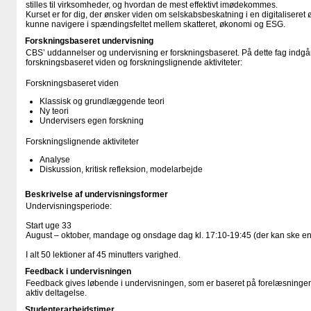
stilles til virksomheder, og hvordan de mest effektivt imødekommes.
Kurset er for dig, der ønsker viden om selskabsbeskatning i en digitalisere
kunne navigere i spændingsfeltet mellem skatteret, økonomi og ESG.
Forskningsbaseret undervisning
CBS’ uddannelser og undervisning er forskningsbaseret. På dette fag indgår
forskningsbaseret viden og forskningslignende aktiviteter:
Forskningsbaseret viden
Klassisk og grundlæggende teori
Ny teori
Undervisers egen forskning
Forskningslignende aktiviteter
Analyse
Diskussion, kritisk refleksion, modelarbejde
Beskrivelse af undervisningsformer
Undervisningsperiode:
Start uge 33
August – oktober, mandage og onsdage dag kl. 17:10-19:45 (der kan ske en
I alt 50 lektioner af 45 minutters varighed.
Feedback i undervisningen
Feedback gives løbende i undervisningen, som er baseret på forelæsninger de
aktiv deltagelse.
Studenterarbejdstimer