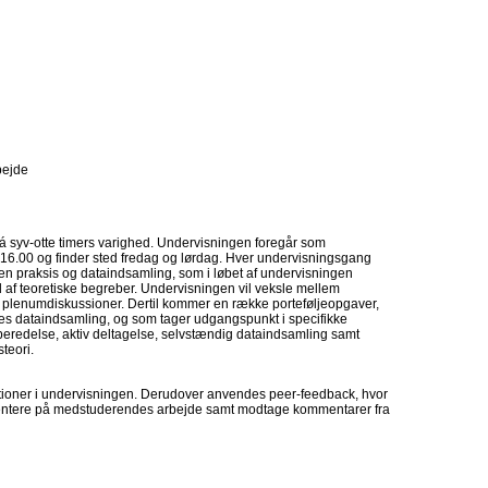
bejde
á syv-otte timers varighed. Undervisningen foregår som
-16.00 og finder sted fredag og lørdag. Hver undervisningsgang
n praksis og dataindsamling, som i løbet af undervisningen
f teoretiske begreber. Undervisningen vil veksle mellem
 plenumdiskussioner. Dertil kommer en række porteføljeopgaver,
des dataindsamling, og som tager udgangspunkt i specifikke
beredelse, aktiv deltagelse, selvstændig dataindsamling samt
teori.
tioner i undervisningen. Derudover anvendes peer-feedback, hvor
entere på medstuderendes arbejde samt modtage kommentarer fra