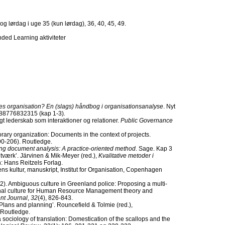
 lørdag i uge 35 (kun lørdag), 36, 40, 45, 49.
nded Learning aktiviteter
res organisation? En (slags) håndbog i organisationsanalyse
. Nyt
788776832315 (kap 1-3)
.
igt lederskab som interaktioner og relationer.
Public Governance
orary organization: Documents in the context of projects.
90-206). Routledge.
ng document analysis: A practice-oriented method
. Sage. Kap 3
tværk’. Järvinen & Mik-Meyer (red.),
Kvalitative metoder i
 Hans Reitzels Forlag.
ns kultur, manuskript, Institut for Organisation, Copenhagen
2022). Ambiguous culture in Greenland police: Proposing a multi‐
onal culture for Human Resource Management theory and
t Journal
,
32
(4), 826-843.
‘Plans and planning’. Rouncefield & Tolmie (red.),
Routledge.
 sociology of translation: Domestication of the scallops and the