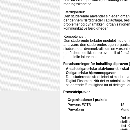
som for eksempel kultur, beslutningsproce
meningsskabelse.
Færdigheder:
Den studerende anvender sin egen organis
derigennem færdigheder i at iagttage, besk
problemer og dynamikker i organisationen
kommunikative færdigheder.
Kompetencer:
Den studerende forlader modulet med en 
analysere den studerendes egen organisat
studerendes dømmekraft som en væsentlig f
opnås hermed ikke bare evnen til at forstå
potentielle interventioner.
Forudsætninger for indstilling til prøven 
Antal obligatoriske aktiviteter der ska
Obligatoriske hjemmeopgaver
Den studerende skal i løbet af modulet a
Digital Eksamen. Når det er administrativ
studerende få mulighed for at deltage i 
Prøve/delprøver
Organisationer i praksis:
Prøvens ECTS
15
Prøveform
Mundtl
Det er
skrift
frist