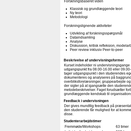
Forskningsbaseret viden
Klassisk og grundlæggende teori
Ny teori
Metodologi
Forskningslignende aktiviteter
Udvikling af forskningsspørgsmål
Dataindsamling
Analyse
Diskussion, kritisk refleksion, modelar
Peer review inklusiv Peer-to-peer
Beskrivelse af undervisningsformer
Kurset indeholder ni undervisningsgange 
udgangspunkt fra 08.00-16.00 eller 09.00
tager udgangspunkt i den studerendes ege
dokumenteres og analyseres på baggrund a
overbliksforelæsninger, gruppearbejde og
der sigter på at igangsætte den studeren
metodebeskrivelser. Faget forudsætter for
grundlæggende kendskab til organisations
Feedback i undervisningen
Der gives mundtlig feedback på præsenta
den studerende får mulighed for at komm
disse.
Studenterarbejdstimer
Fremmøde/Workshops
63 timer