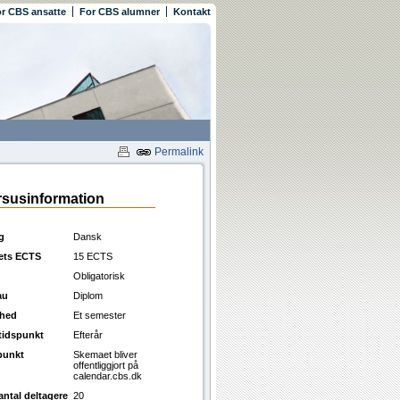
r CBS ansatte
For CBS alumner
Kontakt
Permalink
susinformation
g
Dansk
ets ECTS
15 ECTS
Obligatorisk
au
Diplom
ghed
Et semester
ttidspunkt
Efterår
punkt
Skemaet bliver
offentliggjort på
calendar.cbs.dk
antal deltagere
20