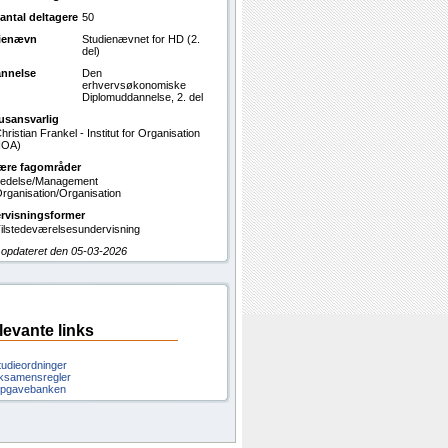
antal deltagere
50
ienævn
Studienævnet for HD (2.
del)
nnelse
Den
erhvervsøkonomiske
Diplomuddannelse, 2. del
usansvarlig
hristian Frankel - Institut for Organisation
IOA)
ære fagområder
edelse/Management
rganisation/Organisation
rvisningsformer
ilstedeværelsesundervisning
 opdateret den 05-03-2026
levante links
tudieordninger
ksamensregler
pgavebanken