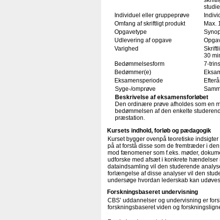
skrift
studi
Individuel eller gruppeprøve
Indivi
Omfang af skriftligt produkt
Max. 
Opgavetype
Synop
Udlevering af opgave
Opgav
Varighed
Skrift
30 min
Bedømmelsesform
7-trin
Bedømmer(e)
Eksam
Eksamensperiode
Efterå
Syge-/omprøve
Samme
Beskrivelse af eksamensforløbet
Den ordinære prøve afholdes som en m
bedømmelsen af den enkelte studerende
præstation.
Kursets indhold, forløb og pædagogik
Kurset bygger ovenpå teoretiske indsigter 
på at forstå disse som de fremtræder i den
mod fænomener som f.eks. møder, dokument
udforske med afsæt i konkrete hændelser 
dataindsamling vil den studerende analys
forlængelse af disse analyser vil den st
undersøge hvordan lederskab kan udøves 
Forskningsbaseret undervisning
CBS’ uddannelser og undervisning er forsk
forskningsbaseret viden og forskningsligne