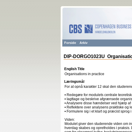
Forside
Arkiv
DIP-DORGO1023U Organisation
English Title
Organisations in practice
Læringsmål
For at opnå karakter 12 skal den studere
• Redegøre for modulets centrale teoretis
• Iagttage og beskrive afgrænsede organi
• Analysere disse hændelser ved hjælp af
• Reflektere over analysens praktiske og
• Formulere sig i et klart og præcist sprog
Viden:
Modulet giver den studerende viden om in
hverdag skabes og opretholdes i praksis. D