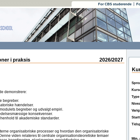
For CBS studerende
Fo
er i praksis
2026/2027
Kur
Spro
Kurs
nde demonstrere:
Type
ke begreber.
Nive
satoriske hændelser.
 modulets begreber og udvalgt empiri.
Vari
 ledelsesmæssige konsekvenser.
Star
 i henhold til akademiske standarder.
Tids
terne organisatoriske processer og hvordan den organisatoriske
enne viden relateres til centrale organisationsteoretiske temaer
Min. 