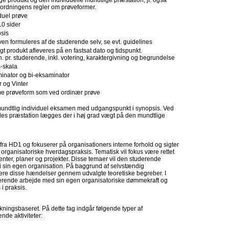
lige produkt og den individuelle mundtlige præstation, jf. også
eordningens regler om prøveformer.
duel prøve
10 sider
sis
en formuleres af de studerende selv, se evt. guidelines
ligt produkt afleveres på en fastsat dato og tidspunkt.
. pr. studerende, inkl. votering, karaktergivning og begrundelse
s-skala
inator og bi-eksaminator
r og Vinter
 prøveform som ved ordinær prøve
undtlig individuel eksamen med udgangspunkt i synopsis. Ved
s præstation lægges der i høj grad vægt på den mundtlige
fra HD1 og fokuserer på organisationers interne forhold og sigter
 organisatoriske hverdagspraksis. Tematisk vil fokus være rettet
er, planer og projekter. Disse temaer vil den studerende
i sin egen organisation. På baggrund af selvstændig
ere disse hændelser gennem udvalgte teoretiske begreber. I
uderende arbejde med sin egen organisatoriske dømmekraft og
i praksis.
ningsbaseret. På dette fag indgår følgende typer af
nde aktiviteter: