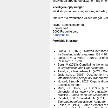
Individuelt arbejde og eksamen
387 timer
Yderligere oplysninger
Workshopsundervisningen foregår fredag og
Imellem hver workshop vil der foregår Ble
HD(O) administrationen
Kilevej 14 A
2000 Frederiksberg
hdo@cbs.dk
Foreløbig litteratur
Frankel, C. (2022).
Hvordan identifice
fra Samfundsvidenskaberne. ISBN: 9
Larsson, M., & Meier, F. (2019). Offentl
Research
,
5
, 1–20.
Sergi, V. (2013). Constituting the temp
In
Organization and Organizing
(pp. 1
Asdal, K., & Reinertsen, H. (2021).
Doi
Justensen, L. (2005). ‘Dokumenter i ne
interaktionistisk perspektiv.
København:
Husted, E (upubl., 2023) Organisatione
Business Schoool.
Muhr, S. L., Holck, L., & Just, S. N. (
dimensional framework of organizati
practice.
Human Resource Managemen
Randall, D. & Rouncefield, M. (2011). 
Ethnomethodology at work.
Abingdon: 
Callon, M. (1984). ’Some elements of a