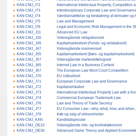
KAN-CMJ_I72
International Intellectual Property, Competition 
KAN-CMJ_I73
Interdisciplinary Corporate Law and Governanc
KAN-CMJ_I74
Værdiansættelse og beskatning af derivater og 
KAN-CMJ_I75
Law and Management
KAN-CMJ_I76
Legal and Economic Risk Management in the Sh
KAN-CMJ_J11
Advanced EU Law
KAN-CMJ_J20
Videregående obligationsret
KAN-CMJ_J45
Kapitalmarkedsret (Fonds- og selskabsret)
KAN-CMJ_J47
Videregående insolvensret
KAN-CMJ_J55
Kapitalmarkedsret (Børs- og kapitalmarkedsret)
KAN-CMJ_J57
Videregående markedsføringsret
KAN-CMJ_J65
Internet Law in a Business Context
KAN-CMJ_J67
The European Law Moot Court Competition
KAN-CMJ_J70
EU Udbudsret
KAN-CMJ_J71
European Corporate Law and Governance
KAN-CMJ_J72
Kapitalselskaber
KAN-CMJ_J73
International Intellectual Property Law with a f
KAN-CMJ_J74
Commercial European Trademark Law
KAN-CMJ_J76
Law and Theory of Trade Secrecy
KAN-CMJ_J77
EU Consumer Law—why, what, how, and when..
KAN-CMJ_J78
Køb og salg af virksomheder
KAN-CMJ_KAN
Kandidatspeciale
KAN-CMJ_OE10
Videregående rets- og kontraktøkonomi
KAN-CMJ_OE30
Advanced Game Theory and Applied Econometr