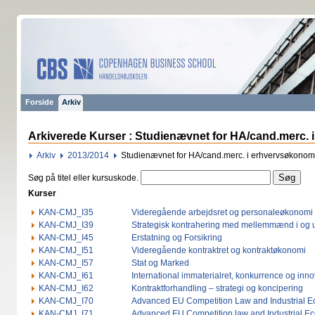
Forside
Arkiv
Arkiverede Kurser : Studienævnet for HA/cand.merc. 
Arkiv
2013/2014
Studienævnet for HA/cand.merc. i erhvervsøkonom
Søg på titel eller kursuskode.
Kurser
KAN-CMJ_I35
Videregående arbejdsret og personaleøkonomi
KAN-CMJ_I39
Strategisk kontrahering med mellemmænd i og 
KAN-CMJ_I45
Erstatning og Forsikring
KAN-CMJ_I51
Videregående kontraktret og kontraktøkonomi
KAN-CMJ_I57
Stat og Marked
KAN-CMJ_I61
International immaterialret, konkurrence og inno
KAN-CMJ_I62
Kontraktforhandling – strategi og koncipering
KAN-CMJ_I70
Advanced EU Competition Law and Industrial 
KAN-CMJ_I71
Advanced EU Competition law and Industrial Econ