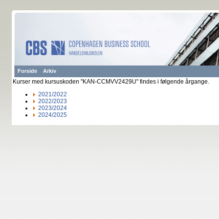
Forside
Arkiv
Kurser med kursuskoden "KAN-CCMVV2429U" findes i følgende årgange.
2021/2022
2022/2023
2023/2024
2024/2025