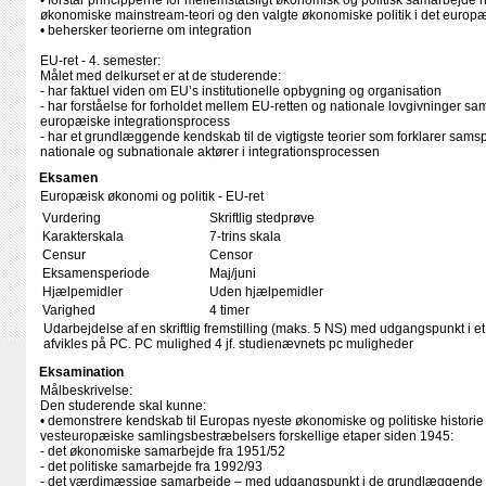
• forstår principperne for mellemstatsligt økonomisk og politisk samarbejde
økonomiske mainstream-teori og den valgte økonomiske politik i det euro
• behersker teorierne om integration
EU-ret - 4. semester:
Målet med delkurset er at de studerende:
- har faktuel viden om EU’s institutionelle opbygning og organisation
- har forståelse for forholdet mellem EU-retten og nationale lovgivninger sa
europæiske integrationsprocess
- har et grundlæggende kendskab til de vigtigste teorier som forklarer samsp
nationale og subnationale aktører i integrationsprocessen
Eksamen
Europæisk økonomi og politik - EU-ret
Vurdering
Skriftlig stedprøve
Karakterskala
7-trins skala
Censur
Censor
Eksamensperiode
Maj/juni
Hjælpemidler
Uden hjælpemidler
Varighed
4 timer
Udarbejdelse af en skriftlig fremstilling (maks. 5 NS) med udgangspunkt i 
afvikles på PC. PC mulighed 4 jf. studienævnets pc muligheder
Eksamination
Målbeskrivelse:
Den studerende skal kunne:
• demonstrere kendskab til Europas nyeste økonomiske og politiske historie
vesteuropæiske samlingsbestræbelsers forskellige etaper siden 1945:
- det økonomiske samarbejde fra 1951/52
- det politiske samarbejde fra 1992/93
- det værdimæssige samarbejde – med udgangspunkt i de grundlæggende r