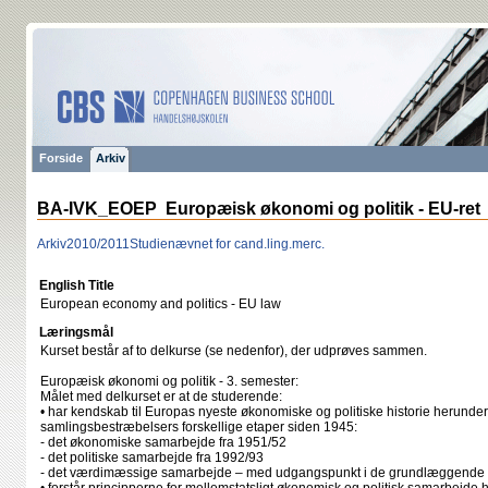
Forside
Arkiv
BA-IVK_EOEP Europæisk økonomi og politik - EU-ret
Arkiv
2010/2011
Studienævnet for cand.ling.merc.
English Title
European economy and politics - EU law
Læringsmål
Kurset består af to delkurse (se nedenfor), der udprøves sammen.
Europæisk økonomi og politik - 3. semester:
Målet med delkurset er at de studerende:
• har kendskab til Europas nyeste økonomiske og politiske historie herunde
samlingsbestræbelsers forskellige etaper siden 1945:
- det økonomiske samarbejde fra 1951/52
- det politiske samarbejde fra 1992/93
- det værdimæssige samarbejde – med udgangspunkt i de grundlæggende r