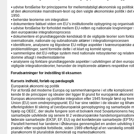
• udvise forståelse for principperne for mellemstatsligt økonomisk og polit
af den økonomiske mainstream-teori og den valgte økonomiske politik i de
1950.
• beherske teorierne om integration
• dokumentere faktuel viden om EU’s institutionelle opbygning og organisat
• udvise forståelse for forholdet mellem EU-retten og nationale lovgivninger
den europæiske integrationsprocess
• dokumentere et grundlæggende kendskab til de vigtigste teorier som forkl
overnationale, nationale og subnationale aktører i integrationsprocessen
• identificere, analysere og tilgodese EU-retlige aspekter i tværeuropæiske
problemstillinger, samt formidle dette i et klart og korrekt sprog
• sammenligne det EU-retlige system med nationale retssystemer og relatere
domme afsagt i medlemsstaterne
• analysere og forklare grundlæggende aspekter i udviklingen af den europæ
vigtigste integrationsteorier, herunder de implicerede aktørers respektive roll
Forudsætninger for indstilling til eksamen
Kursets indhold, forløb og pædagogik
Europæisk økonomi og politik
For at forstå det moderne Europa og sammenhængene i et ofte kompliceret b
kende til de principper og idealer der ligger til grund for europæisk økonomi 
Europas økonomiske og politiske integration efter 1945 foregår først og 
Union (EU) som omdrejningspunkt. EU har sine rødder i de idealer og tilhøre
efterkrigstiden til sikring af (vest)europæisk genopbygning og samarbejde
hjælp og OEEC, der skulle fungere som et bolværk mod Sovjetunionens heg
samarbejde udviklede sig senere til 2 vesteuropæiske handelsorganisationer
føderale samarbejde (EKSF, EF, EU) og det konføderale samarbejde (EFTA)
Parallelt hermed har landene i Østeuropa gennemgået en anden udvikling 
praksis' efter sovjetisk forbillede, siden 1989 efterfulgt af en vanskelig omst
planøkonomi til pluralistisk demokrati og markedsøkonomi.