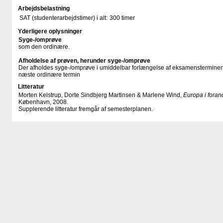
Arbejdsbelastning
SAT (studenterarbejdstimer) i alt:
300 timer
Yderligere oplysninger
Syge-/omprøve
som den ordinære.
Afholdelse af prøven, herunder syge-/omprøve
Der afholdes syge-/omprøve i umiddelbar forlængelse af eksamensterminen
næste ordinære termin
Litteratur
Morten Kelstrup, Dorte Sindbjerg Martinsen & Marlene Wind,
Europa i foran
København, 2008.
Supplerende litteratur fremgår af semesterplanen.