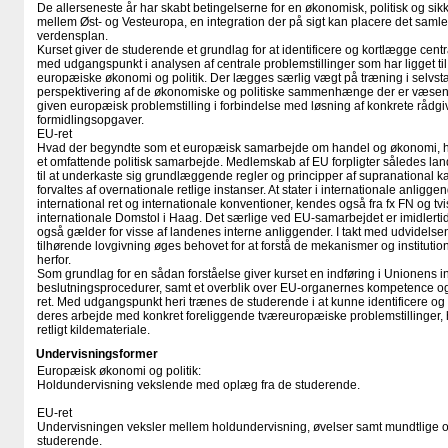
De allerseneste år har skabt betingelserne for en økonomisk, politisk og sikk
mellem Øst- og Vesteuropa, en integration der på sigt kan placere det samle
verdensplan.
Kurset giver de studerende et grundlag for at identificere og kortlægge cent
med udgangspunkt i analysen af centrale problemstillinger som har ligget til 
europæiske økonomi og politik. Der lægges særlig vægt på træning i selvstæ
perspektivering af de økonomiske og politiske sammenhænge der er væsentl
given europæisk problemstilling i forbindelse med løsning af konkrete rådgi
formidlingsopgaver.
EU-ret
Hvad der begyndte som et europæisk samarbejde om handel og økonomi, har
et omfattende politisk samarbejde. Medlemskab af EU forpligter således l
til at underkaste sig grundlæggende regler og principper af supranational 
forvaltes af overnationale retlige instanser. At stater i internationale anligg
international ret og internationale konventioner, kendes også fra fx FN og tvi
internationale Domstol i Haag. Det særlige ved EU-samarbejdet er imidlertid
også gælder for visse af landenes interne anliggender. I takt med udvidels
tilhørende lovgivning øges behovet for at forstå de mekanismer og instituti
herfor.
Som grundlag for en sådan forståelse giver kurset en indføring i Unionens in
beslutningsprocedurer, samt et overblik over EU-organernes kompetence og E
ret. Med udgangspunkt heri trænes de studerende i at kunne identificere og 
deres arbejde med konkret foreliggende tværeuropæiske problemstillinger, 
retligt kildemateriale.
Undervisningsformer
Europæisk økonomi og politik:
Holdundervisning vekslende med oplæg fra de studerende.
EU-ret
Undervisningen veksler mellem holdundervisning, øvelser samt mundtlige og
studerende.