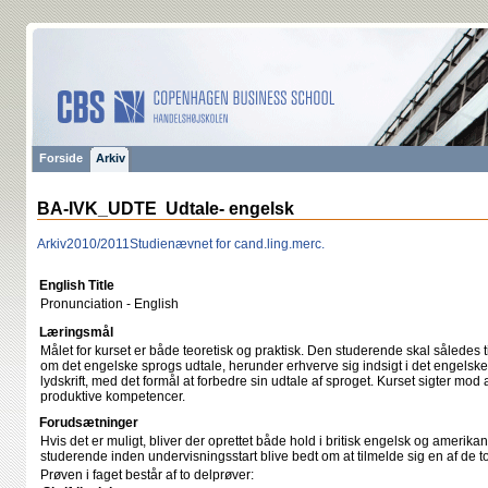
Forside
Arkiv
BA-IVK_UDTE Udtale- engelsk
Arkiv
2010/2011
Studienævnet for cand.ling.merc.
English Title
Pronunciation - English
Læringsmål
Målet for kurset er både teoretisk og praktisk. Den studerende skal således 
om det engelske sprogs udtale, herunder erhverve sig indsigt i det engelsk
lydskrift, med det formål at forbedre sin udtale af sproget. Kurset sigter mod
produktive kompetencer.
Forudsætninger
Hvis det er muligt, bliver der oprettet både hold i britisk engelsk og amerikan
studerende inden undervisningsstart blive bedt om at tilmelde sig en af de to
Prøven i faget består af to delprøver: