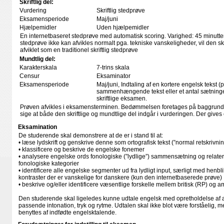
Skriftlig del:
Vurdering
Skriftlig stedprøve
Eksamensperiode
Maj/juni
Hjælpemidler
Uden hjælpemidler
En internetbaseret stedprøve med automatisk scoring. Varighed: 45 minutte
stedprøve ikke kan afvikles normalt pga. tekniske vanskeligheder, vil den skri
afviklet som en traditionel skriftlig stedprøve
Mundtlig del:
Karakterskala
7-trins skala
Censur
Eksaminator
Eksamensperiode
Maj/juni, Indtaling af en kortere engelsk tekst 
sammenhængende tekst eller et antal sætninger
skriftlige eksamen.
Prøven afvikles i eksamensterminen. Bedømmelsen foretages på baggrund a
sige at både den skriftlige og mundtlige del indgår i vurderingen. Der gives
Eksamination
De studerende skal demonstrere at de er i stand til at:
• læse lydskrift og genskrive denne som ortografisk tekst (”normal retskrivnin
• klassificere og beskrive de engelske fonemer
• analysere engelske ords fonologiske (”lydlige”) sammensætning og relatere
fonologiske kategorier
• identificere alle engelske segmenter ud fra lydligt input, særligt med henb
kontraster der er vanskelige for danskere (kun den internetbaserede prøve)
• beskrive og/eller identificere væsentlige forskelle mellem britisk (RP) og 
Den studerende skal ligeledes kunne udtale engelsk med opretholdelse af a
passende intonation, tryk og rytme. Udtalen skal ikke blot være forståelig, 
benyttes af indfødte engelsktalende.