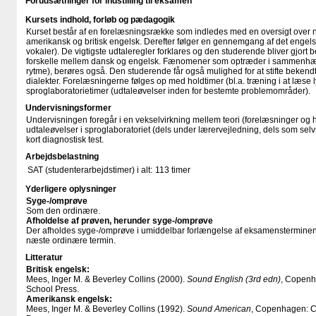
Forudsætninger for indstilling til eksamen
Kursets indhold, forløb og pædagogik
Kurset består af en forelæsningsrække som indledes med en oversigt over n
amerikansk og britisk engelsk. Derefter følger en gennemgang af det engel
vokaler). De vigtigste udtaleregler forklares og den studerende bliver gjor
forskelle mellem dansk og engelsk. Fænomener som optræder i sammenhæng
rytme), berøres også. Den studerende får også mulighed for at stifte beke
dialekter. Forelæsningerne følges op med holdtimer (bl.a. træning i at læse l
sproglaboratorietimer (udtaleøvelser inden for bestemte problemområder).
Undervisningsformer
Undervisningen foregår i en vekselvirkning mellem teori (forelæsninger og 
udtaleøvelser i sproglaboratoriet (dels under lærervejledning, dels som se
kort diagnostisk test.
Arbejdsbelastning
SAT (studenterarbejdstimer) i alt:
113 timer
Yderligere oplysninger
Syge-/omprøve
Som den ordinære.
Afholdelse af prøven, herunder syge-/omprøve
Der afholdes syge-/omprøve i umiddelbar forlængelse af eksamensterminen
næste ordinære termin.
Litteratur
Britisk engelsk:
Mees, Inger M. & Beverley Collins (2000).
Sound English (3rd edn)
, Copen
School Press.
Amerikansk engelsk:
Mees, Inger M. & Beverley Collins (1992).
Sound American
, Copenhagen: 