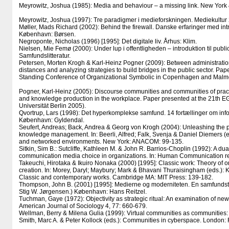
Meyrowitz, Joshua (1985): Media and behaviour – a missing link. New York &
Meyrowitz, Joshua (1997): Tre paradigmer i medieforskningen. Mediekultur 
Møller, Mads Richard (2002): Behind the firewall. Danske erfaringer med int
København: Børsen.
Negroponte, Nicholas (1996) [1995]: Det digitale liv. Århus: Klim.
Nielsen, Mie Femø (2000): Under lup i offentligheden – introduktion til public
Samfundslitteratur.
Petersen, Morten Krogh & Karl-Heinz Pogner (2009): Between administrati
distances and analyzing strategies to build bridges in the public sector. Pap
Standing Conference of Organizational Symbolic in Copenhagen and Malmö,
Pogner, Karl-Heinz (2005): Discourse communities and communities of practic
and knowledge production in the workplace. Paper presented at the 21th 
Universität Berlin 2005).
Qvortrup, Lars (1998): Det hyperkomplekse samfund. 14 fortællinger om in
København: Gyldendal.
Seufert, Andreas; Back, Andrea & Georg von Krogh (2004): Unleashing the p
knowledge management. In: Beerli, Alfred; Falk, Svenja & Daniel Diemers
and networked environments. New York: ANACOM: 99-135.
Sitkin, Sim B.: Sutcliffe, Kathleen M. & John R. Barrios-Choplin (1992): A du
communication media choice in organizations. In: Human Communication r
Takeuchi, Hirotaka & Ikuiro Nonaka (2000) [1995]: Classic work: Theory of 
creation. In: Morey, Daryl; Maybury; Mark & Bhavani Thuraisingham (eds.
Classic and contemporary works. Cambridge MA: MIT Press: 139-182.
Thompson, John B. (2001) [1995]: Medierne og moderniteten. En samfundst
Stig W. Jørgensen.) København: Hans Reitzel.
Tuchman, Gaye (1972): Objectivity as strategic ritual: An examination of news
American Journal of Sociology 4, 77: 660-679.
Wellman, Berry & Milena Gulia (1999): Virtual communities as communities: Ne
Smith, Marc A. & Peter Kollock (eds.): Communities in cyberspace. London: