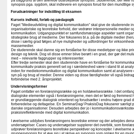
på baggrund af den allerede udarbejdede synopsis. Studerende, der ikke har
synopsis pga. sygdom, skal indlevere en synopsis forud for den mundtlige 
Forudsætninger for indstilling til eksamen
Kursets indhold, forløb og pædagogik
Faget ”Medieudvikling og digital kommunikation” skal give de studerende indb
organisatoriske og teoretiske forhold, der vedrører interpersonelle medier 
kommunikation. Udgangspunktet er samfundsmæssige aspekter samt organisa
strategiske brug af medierne. Der fokuseres bl.a. på de digitale medier (heru
disse i særlig grad følges af nye muligheder og udfordringer for virksomhed
massemedier.
De studerende skal danne sig en forståelse for disse medietyper og ikke p
design og teknik. Dog vil disse emner blive berørt i en grad, der gør det mul
med – relevante faggrupper og interessenter.
Efter tredje semester skal den studerende have en forståelse for kommunik
kommunikativ praksis generelt set og i særdeleshed være i stand til at analy
inden for mediekommunikation og digital kommunikation samt at analysere 
syn på og brug af medier. Denne viden og disse færdigheder vil også bidrage
forbindelse med 2. årsprojektet.
Undervisningsformer
Faget omfatter en forelæsningsrække og en holdøvelsesrække. I det omfang, 
dialogiske elementer også i forelæsningerne, men det er først og fremmest
er grundlæggende dialogisk orienteret og forudsætter i endnu højere grad 
forberedelse og deltagelse. En SeminarDag/ PraksisDag fokuserer særligt på
danske organisationer. Desuden arbejdes der jo i kommunikationsværksste
praksisreflekterende med digital kommunikation.
I øvelserne uddybes forelæsningens teoretiske emner og der arbejdes deru
undersøgelser. Cases og undersøgelser supplerer det overblik, som forelæs
udprøver forelæsningens teoretiske perspektiver og koncepter. I øvelserne 
gruppesynopsis for at øve sig i at skrive en synopsis som oplæg for en mu