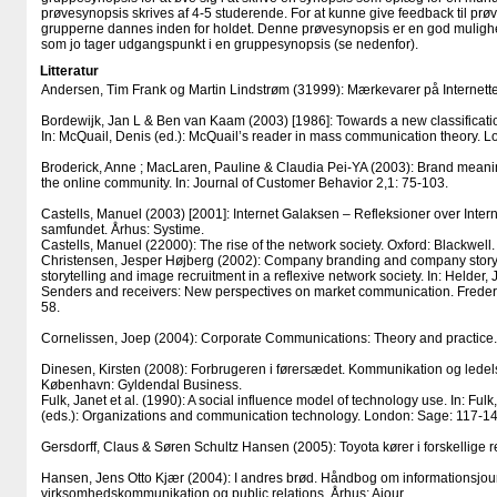
prøvesynopsis skrives af 4-5 studerende. For at kunne give feedback til pr
grupperne dannes inden for holdet. Denne prøvesynopsis er en god mulighed 
som jo tager udgangspunkt i en gruppesynopsis (se nedenfor).
Litteratur
Andersen, Tim Frank og Martin Lindstrøm (31999): Mærkevarer på Internett
Bordewijk, Jan L & Ben van Kaam (2003) [1986]: Towards a new classification
In: McQuail, Denis (ed.): McQuail’s reader in mass communication theory. L
Broderick, Anne ; MacLaren, Pauline & Claudia Pei-YA (2003): Brand meanin
the online community. In: Journal of Customer Behavior 2,1: 75-103.
Castells, Manuel (2003) [2001]: Internet Galaksen – Refleksioner over Interne
samfundet. Århus: Systime.
Castells, Manuel (22000): The rise of the network society. Oxford: Blackwell.
Christensen, Jesper Højberg (2002): Company branding and company storyt
storytelling and image recruitment in a reflexive network society. In: Helder,
Senders and receivers: New perspectives on market communication. Frederi
58.
Cornelissen, Joep (2004): Corporate Communications: Theory and practice
Dinesen, Kirsten (2008): Forbrugeren i førersædet. Kommunikation og ledelse 
København: Gyldendal Business.
Fulk, Janet et al. (1990): A social influence model of technology use. In: Fulk
(eds.): Organizations and communication technology. London: Sage: 117-14
Gersdorff, Claus & Søren Schultz Hansen (2005): Toyota kører i forskellige re
Hansen, Jens Otto Kjær (2004): I andres brød. Håndbog om informationsjourn
virksomhedskommunikation og public relations. Århus: Ajour.