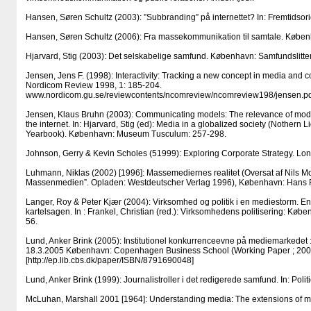
Hansen, Søren Schultz (2003): ”Subbranding” på internettet? In: Fremtidsori
Hansen, Søren Schultz (2006): Fra massekommunikation til samtale. Køben
Hjarvard, Stig (2003): Det selskabelige samfund. København: Samfundslitter
Jensen, Jens F. (1998): Interactivity: Tracking a new concept in media and 
Nordicom Review 1998, 1: 185-204.
www.nordicom.gu.se/reviewcontents/ncomreview/ncomreview198/jensen.pd
Jensen, Klaus Bruhn (2003): Communicating models: The relevance of model
the internet. In: Hjarvard, Stig (ed): Media in a globalized society (Nothern 
Yearbook). København: Museum Tusculum: 257-298.
Johnson, Gerry & Kevin Scholes (51999): Exploring Corporate Strategy. Lon
Luhmann, Niklas (2002) [1996]: Massemediernes realitet (Oversat af Nils Mor
Massenmedien”. Opladen: Westdeutscher Verlag 1996), København: Hans R
Langer, Roy & Peter Kjær (2004): Virksomhed og politik i en mediestorm. 
kartelsagen. In : Frankel, Christian (red.): Virksomhedens politisering: Købe
56.
Lund, Anker Brink (2005): Institutionel konkurrenceevne på mediemarkedet 
18.3.2005 København: Copenhagen Business School (Working Paper ; 200
[http://ep.lib.cbs.dk/paper/ISBN/8791690048]
Lund, Anker Brink (1999): Journalistroller i det redigerede samfund. In: Polit
McLuhan, Marshall 2001 [1964]: Understanding media: The extensions of m