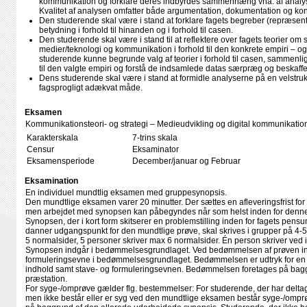
kommunikation og forklare deres indbyrdes sammenhæng vha. af analys
Kvalitet af analysen omfatter både argumentation, dokumentation og kon
Den studerende skal være i stand at forklare fagets begreber (repræsen
betydning i forhold til hinanden og i forhold til casen.
Den studerende skal være i stand til at reflektere over fagets teorier o
medier/teknologi og kommunikation i forhold til den konkrete empiri – 
studerende kunne begrunde valg af teorier i forhold til casen, sammenlig
til den valgte empiri og forstå de indsamlede datas særpræg og beskaff
Dens studerende skal være i stand at formidle analyserne på en velstrukt
fagsprogligt adækvat måde.
Eksamen
Kommunikationsteori- og strategi – Medieudvikling og digital kommunikatio
Karakterskala
7-trins skala
Censur
Eksaminator
Eksamensperiode
December/januar og Februar
Eksamination
En individuel mundtlig eksamen med gruppesynopsis.
Den mundtlige eksamen varer 20 minutter. Der sættes en afleveringsfrist for 
men arbejdet med synopsen kan påbegyndes når som helst inden for denne
Synopsen, der i kort form skitserer en problemstilling inden for fagets pens
danner udgangspunkt for den mundtlige prøve, skal skrives i grupper på 4-5
5 normalsider, 5 personer skriver max 6 normalsider. Én person skriver ved i
Synopsen indgår i bedømmelsesgrundlaget. Ved bedømmelsen af prøven in
formuleringsevne i bedømmelsesgrundlaget. Bedømmelsen er udtryk for en h
indhold samt stave- og formuleringsevnen. Bedømmelsen foretages på bag
præstation.
For syge-/omprøve gælder flg. bestemmelser: For studerende, der har delta
men ikke består eller er syg ved den mundtlige eksamen består syge-/omp