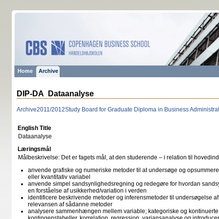
Home
Archive
DIP-DA Dataanalyse
Archive
2011/2012
Study Board for Graduate Diploma in Business Administra
English Title
Dataanalyse
Læringsmål
Målbeskrivelse: Det er fagets mål, at den studerende – i relation til hovedind
anvende grafiske og numeriske metoder til at undersøge og opsummere i
eller kvantitativ variabel
anvende simpel sandsynlighedsregning og redegøre for hvordan sandsy
en forståelse af usikkerhed/variation i verden
identificere beskrivende metoder og inferensmetoder til undersøgelse af
relevansen af sådanne metoder
analysere sammenhængen mellem variable; kategoriske og kontinuerte
kontingenstabeller, korrelation, regression, variansanalyse og introdu