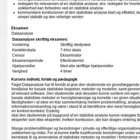
redegøre for relevansen af en statistisk analyse; dvs. redegøre for hvor
usikkerhed kan forbedres ved en statistisk analyse.
kommunikere konklusioner af den statistiske analyse klart og effektivt; 
simpel statistik og den virkelige verden
Eksamen
Dataanalyse
Dataanalyse skriftlig eksamen:
Vurdering
Skriftlig stedprøve
Karakterskala
7-trins skala
Censur
Eksaminator
Eksamensperiode
Efterårstermin
Hjælpemidler
Med alle skriftlige hjælpemidler
Varighed
4 timer
Kursets indhold, forløb og pædagogik
Faget Dataanalyse har til formål at give den studerende en grundlæggende
forståelse for basale statistiske begreber, metoder og modeller, samt gen
af relevant software. Den studerende skal desuden kunne vurdere om egen
basale statistiske metoder er hensigtsmæssige og korrekte i en given situat
færdigheden i at sikre en klar sammenhæng mellem problemstilling, analys
informationsindsamling og være i stand til at identificere den mest hensigt
en konkret kontekst. Endelig
skal den studerende på baggrund af en statistisk analyse kunne redegøre fo
eksperter som ikke-eksperter, hvilken konklusion, der kan drages omkring de
Mange problemstillinger og beslutninger i private og offentlige organisatione
usikkerhed og risiko. For at kunne træffe kvalificerede beslutninger under 
kendskab til og anvendelse af statistiske metoder og modeller i forbindelse