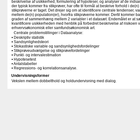
beskrivelse af usikkerhed, formulering af hypoteser, og analyser af de indsa
der typisk kommer fra stikprøver, har ofte til formål at beskrive forhold i de(n)
stikprøverne er taget. Det drejer sig om at identificere centrale tendenser, va
mellem de(n) population(er), hvorfra stikprøverne kommer. Dertil kommer bas
graden af sammenhæng mellem 2 variabler i et datasæt. Endemålet er at sætt
kvantificere usikkerheden med henblik på forbedret beskrivelse af risikoen 
erhvervsøkonomisk eller samfundsøkonomisk art.
Centrale problemstillinger i Dataanalyse:
• Deskriptiv statistik
• Sandsynlighedsteori
• Stokastiske variable og sandsynlighedsfordelinger
• Stikprøveudvælgelse og stikprøvefordelinger
• Punkt- og intervalestimation
• Hypotesetest
• Antalstabeller
• Regressions- og korrelationsanalyse.
Undervisningsformer
Vekslen mellem dobbelthold og holdundervisning med dialog.