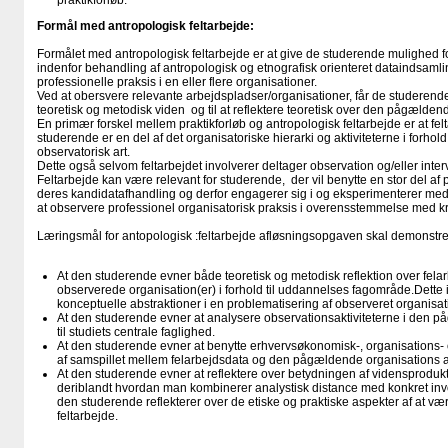
praktikforløb.
Formål med antropologisk feltarbejde:
Formålet med antropologisk feltarbejde er at give de studerende mulighed fo
indenfor behandling af antropologisk og etnografisk orienteret dataindsamling
professionelle praksis i en eller flere organisationer.
Ved at obersvere relevante arbejdspladser/organisationer, får de studerende
teoretisk og metodisk viden og til at reflektere teoretisk over den pågælden
En primær forskel mellem praktikforløb og antropologisk feltarbejde er at fel
studerende er en del af det organisatoriske hierarki og aktiviteterne i forhold 
observatorisk art.
Dette også selvom feltarbejdet involverer deltager observation og/eller inter
Feltarbejde kan være relevant for studerende, der vil benytte en stor del af pr
deres kandidatafhandling og derfor engagerer sig i og eksperimenterer me
at observere professionel organisatorisk praksis i overensstemmelse med kri
Læringsmål for antopologisk :feltarbejde afløsningsopgaven skal demonstr
At den studerende evner både teoretisk og metodisk reflektion over felarb
observerede organisation(er) i forhold til uddannelses fagområde.Dette 
konceptuelle abstraktioner i en problematisering af observeret organisa
At den studerende evner at analysere observationsaktiviteterne i den på
til studiets centrale faglighed.
At den studerende evner at benytte erhvervsøkonomisk-, organisations- o
af samspillet mellem felarbejdsdata og den pågældende organisations ak
At den studerende evner at reflektere over betydningen af vidensprodukt
deriblandt hvordan man kombinerer analystisk distance med konkret inv
den studerende reflekterer over de etiske og praktiske aspekter af at vær
feltarbejde.