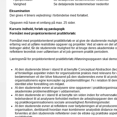
Varighed
Se detaljerede bestemmelser nedenfor
Eksamination
Der gives 4 timers vejledning i forbindelse med forløbet.
Opgaven må have et omfang på max. 25 sider.
Kursets indhold, forløb og pædagogik
Formålet med projektorienteret praltikforløb:
Formålet med projektorienteret praktikforløb er at give de studerende mulig
erfaring ved at udføre realistiske opgaver og projekter. Ved at være en del 
bidrager aktivt, får de studerende mulighed for at bruge deres akademiske o
reflektere teoretisk over udførelsen af et job gennem praktik periodem.
Læringsmål for projektorienteret praktikforløb:Afløsningsopgaven skal dem
At den studerende bliver i stand til at benytte Conceptual Abstraction (te
af forskellige aspekter inden for organisatorisk praksis med relevans for 
bedømmelsen vil der blive fokuseret på den studerendes evne til at prob
organisationens egne koncepter og problemstillinger. Fx i relation til dere
identitet eller forestilling om miljøet.
At den studerende evner at analysere sine opgavever i praktikorganinsati
akademiske problemestillinger i uddannelsen.
At den studerende er i stand til at benytte sin viden inden for erhvervsøk
ledelsesteori til at analysere forholdet mellem de arbejdsopgaver den s
og praktikorganinsationens sociale ansvarlighed /forretningsmodel.
At den studerende evner at reflektere over betydeningen af at producere
organisation, deriblandt hvordan man kombinerer analystisk distance m
forventes at den studerende reflekterer over de etiske og praktiske aspekt