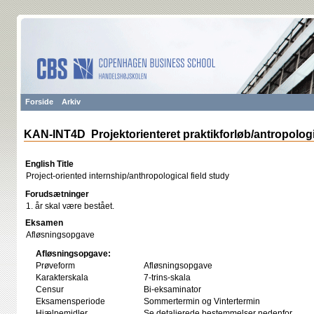
Forside
Arkiv
KAN-INT4D Projektorienteret praktikforløb/antropologi
English Title
Project-oriented internship/anthropological field study
Forudsætninger
1. år skal være bestået.
Eksamen
Afløsningsopgave
Afløsningsopgave:
Prøveform
Afløsningsopgave
Karakterskala
7-trins-skala
Censur
Bi-eksaminator
Eksamensperiode
Sommertermin og Vintertermin
Hjælpemidler
Se detaljerede bestemmelser nedenfor