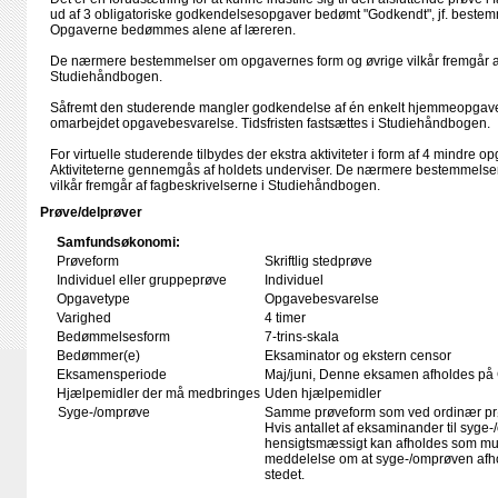
ud af 3 obligatoriske godkendelsesopgaver bedømt "Godkendt", jf. beste
Opgaverne bedømmes alene af læreren.
De nærmere bestemmelser om opgavernes form og øvrige vilkår fremgår af
Studiehåndbogen.
Såfremt den studerende mangler godkendelse af én enkelt hjemmeopgave
omarbejdet opgavebesvarelse. Tidsfristen fastsættes i Studiehåndbogen.
For virtuelle studerende tilbydes der ekstra aktiviteter i form af 4 mindre op
Aktiviteterne gennemgås af holdets underviser. De nærmere bestemmelser 
vilkår fremgår af fagbeskrivelserne i Studiehåndbogen.
Prøve/delprøver
Samfundsøkonomi:
Prøveform
Skriftlig stedprøve
Individuel eller gruppeprøve
Individuel
Opgavetype
Opgavebesvarelse
Varighed
4 timer
Bedømmelsesform
7-trins-skala
Bedømmer(e)
Eksaminator og ekstern censor
Eksamensperiode
Maj/juni, Denne eksamen afholdes på
Hjælpemidler der må medbringes
Uden hjælpemidler
Syge-/omprøve
Samme prøveform som ved ordinær p
Hvis antallet af eksaminander til syge-
hensigtsmæssigt kan afholdes som mundt
meddelelse om at syge-/omprøven afho
stedet.