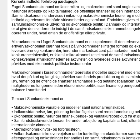
Kursets indhold, forløb og pædagogik
Faget Samfundsøkonomi omfatter mikro- og makroøkonomi samt nogle sam
herunder arbejds- og kapitalmarked, de offentlige finanser og den internati
Samfundsøkonomi undervises i mikro- og makroøkonomiske teorier og mod
indhold og relevans for både virksomheder og samfund. Endvidere gives et 
samfundsøkonomiske udvikling og økonomiske politik i Danmark og interna
er at give den studerende indsigt i de samfundsøkonomiske rammebetingel
opererer under, hvad enten de er offentlige eller private.
Mikroøkonomien i faget Samfundsøkonomi er et supplement til den erhverv
erhvervsøkonomien især har fokus på virksomhedens interne forhold og ekste
leverandører og konkurrenter, herunder markedsadfærd på markeder med for
konkurrenceintensitet, er fokus i mikroøkonomi rettet mod de samfundsøk
konsekvenser af virksomhedernes aktiviteter, og hvorledes disse aktivitete
påvirkes med økonomisk-politiske instrumenter.
Makroøkonomien i kurset omhandler teoretiske modeller suppleret med empir
hvad der på kort og langt sigt påvirker samfundets produktion og de samled
løn, renten og de offentlige finanser samt handels- og betalingsbalancen. 
mulighederne for gennem den økonomiske politik, især finans- og pengepoli
balance i samfundet.
Temaer i Samfundsøkonomi er:
• Makroøkonomiske variable og modeller samt nationalregnskabet.
• Indkomstdannelse, løn, priser og beskæftigelse samt rentedannelse og be
• Økonomisk politik, herunder finans-, penge- og valutakurspolitik ud fra et g
• Samfundsbeskrivende temaer, herunder arbejds- og kapitalmarked, offentl
internationale økonomi.
• Mikroøkonomisk nytte- og forbrugsteori.
• Velfærdsøkonomiske overvejelser under forskellige markedsformer samt v
efterspørgsel og omkostninger behandles i en samfundsøkonomisk kontekst