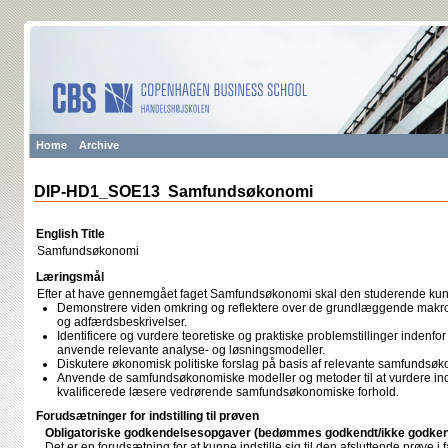
Home
Archive
DIP-HD1_SOE13 Samfundsøkonomi
English Title
Samfundsøkonomi
Læringsmål
Efter at have gennemgået faget Samfundsøkonomi skal den studerende ku
Demonstrere viden omkring og reflektere over de grundlæggende makr
og adfærdsbeskrivelser.
Identificere og vurdere teoretiske og praktiske problemstillinger inden
anvende relevante analyse- og løsningsmodeller.
Diskutere økonomisk politiske forslag på basis af relevante samfundsø
Anvende de samfundsøkonomiske modeller og metoder til at vurdere indl
kvalificerede læsere vedrørende samfundsøkonomiske forhold.
Forudsætninger for indstilling til prøven
Obligatoriske godkendelsesopgaver (bedømmes godkendt/ikke godken
Det er en forudsætning for at kunne indstille sig til den afsluttende prøve i