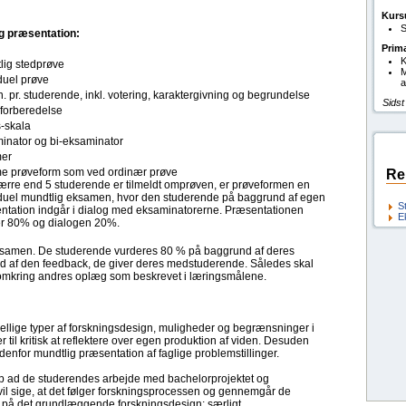
Kurs
S
g præsentation:
Prim
K
lig stedprøve
M
duel prøve
a
. pr. studerende, inkl. votering, karaktergivning og begrundelse
Sidst
forberedelse
s-skala
inator og bi-eksaminator
er
 prøveform som ved ordinær prøve
Re
færre end 5 studerende er tilmeldt omprøven, er prøveformen en
iduel mundtlig eksamen, hvor den studerende på baggrund af egen
S
ntation indgår i dialog med eksaminatorerne. Præsentationen
E
r 80% og dialogen 20%.
samen. De studerende vurderes 80 % på baggrund af deres
 af den feedback, de giver deres medstuderende. Således skal
g omkring andres oplæg som beskrevet i læringsmålene.
ellige typer af forskningsdesign, muligheder og begrænsninger i
r til kritisk at reflektere over egen produktion af viden. Desuden
enfor mundtlig præsentation af faglige problemstillinger.
 op ad de studerendes arbejde med bachelorprojektet og
t vil sige, at det følger forskningsprocessen og gennemgår de
us på det grundlæggende forskningsdesign; særligt