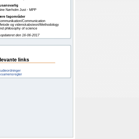
usansvarlig
ine Nørholm Just - MPP
ære fagområder
ommunikation/Communication
etode og videnskabsteori/Methodology
nd philosophy of science
 opdateret den 16-06-2017
levante links
tudieordninger
ksamensregler