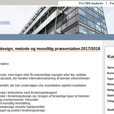
For CBS students
Fo
sign, metode og mundtlig præsentation
2017/2018
Kur
tation
Spro
Kurs
nde, med ingen eller få uvæsentlige mangler eller fejl, opfylde
projekt, der berører internationalisering af danske virksomheder.
Type
Nive
mfelt, der kan undersøges vha. kvantitative og/eller kvalitative
Vari
valg i forbindelse med forskningsdesignet
Star
heder i forskningsdesign og i brugen af forskellige typer af metoder
 og overbevisende. Herunder:
Tids
t mundtlig fremstilling
gtsmæssige visuelle hjælpemidler
Stud
om eget og andres forskningsdesign