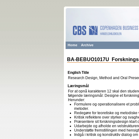
Home
Archive
BA-BEBUO1017U Forskningsde
English Title
Research Design, Method and Oral Presen
Læringsmål
For at opnå karakteren 12 skal den studere
følgende læringsmål: Designe et forsknings
Herunder:
Formulere og operationalisere et proble
metoder.
Redegøre for teoretiske og metodiske 
Kritisk reflektere over styrker og svag
Præsentere sit forskningsdesign klart
Udarbejde og afholde en velstrukturere
Understøtte fremstillingen med hensi
Indgå i kritisk og konstruktiv dialog 