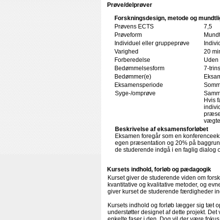
Prøve/delprøver
Forskningsdesign, metode og mundtli
Prøvens ECTS
7,5
Prøveform
Mundt
Individuel eller gruppeprøve
Indivi
Varighed
20 min
Forberedelse
Uden 
Bedømmelsesform
7-trin
Bedømmer(e)
Eksam
Eksamensperiode
Somm
Syge-/omprøve
Samme
Hvis 
indiv
præse
vægte
Beskrivelse af eksamensforløbet
Eksamen foregår som en konferenceek
egen præsentation og 20% på baggrund
de studerende indgå i en faglig dialo
Kursets indhold, forløb og pædagogik
Kurset giver de studerende viden om forsk
kvantitative og kvalitative metoder, og evne
giver kurset de studerende færdigheder ind
Kursets indhold og forløb lægger sig tæt
understøtter designet af dette projekt. De
enkelte faser i den. Dog vil der være fok