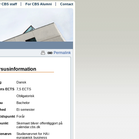
r CBS staff
For CBS Alumni
Contact
Permalink
susinformation
g
Dansk
ets ECTS
7,5 ECTS
Obligatorisk
au
Bachelor
ghed
Et semester
ttidspunkt
Forår
punkt
Skemaet bliver offentliggjort på
calendar.cbs.dk
ienævn
Studienævnet for HA i
europæisk business