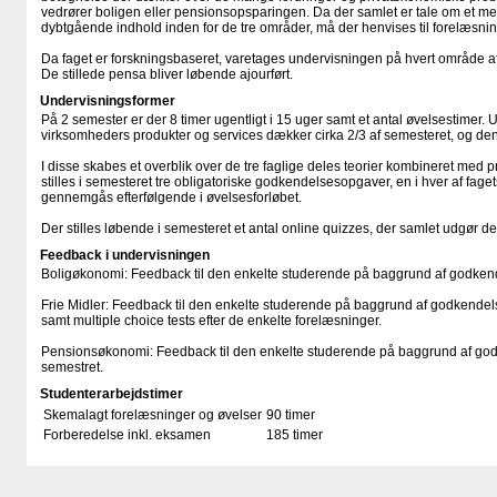
vedrører boligen eller pensionsopsparingen. Da der samlet er tale om et 
dybtgående indhold inden for de tre områder, må der henvises til forelæsni
Da faget er forskningsbaseret, varetages undervisningen på hvert område af 
De stillede pensa bliver løbende ajourført.
Undervisningsformer
På 2 semester er der 8 timer ugentligt i 15 uger samt et antal øvelsestimer. 
virksomheders produkter og services dækker cirka 2/3 af semesteret, og d
I disse skabes et overblik over de tre faglige deles teorier kombineret med p
stilles i semesteret tre obligatoriske godkendelsesopgaver, en i hver af fage
gennemgås efterfølgende i øvelsesforløbet.
Der stilles løbende i semesteret et antal online quizzes, der samlet udgør de t
Feedback i undervisningen
Boligøkonomi: Feedback til den enkelte studerende på baggrund af godkend
Frie Midler: Feedback til den enkelte studerende på baggrund af godkendels
samt multiple choice tests efter de enkelte forelæsninger.
Pensionsøkonomi: Feedback til den enkelte studerende på baggrund af god
semestret.
Studenterarbejdstimer
Skemalagt forelæsninger og øvelser
90 timer
Forberedelse inkl. eksamen
185 timer