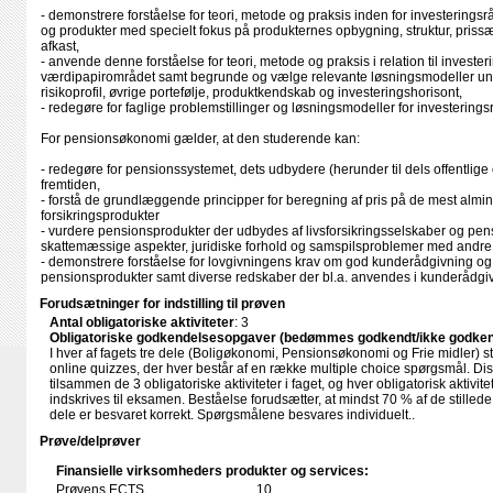
- demonstrere forståelse for teori, metode og praksis inden for investering
og produkter med specielt fokus på produkternes opbygning, struktur, prissæ
afkast,
- anvende denne forståelse for teori, metode og praksis i relation til investe
værdipapirområdet samt begrunde og vælge relevante løsningsmodeller un
risikoprofil, øvrige portefølje, produktkendskab og investeringshorisont,
- redegøre for faglige problemstillinger og løsningsmodeller for investerin
For pensionsøkonomi gælder, at den studerende kan:
- redegøre for pensionssystemet, dets udbydere (herunder til dels offentlige 
fremtiden,
- forstå de grundlæggende principper for beregning af pris på de mest almi
forsikringsprodukter
- vurdere pensionsprodukter der udbydes af livsforsikringsselskaber og pensi
skattemæssige aspekter, juridiske forhold og samspilsproblemer med andre o
- demonstrere forståelse for lovgivningens krav om god kunderådgivning og in
pensionsprodukter samt diverse redskaber der bl.a. anvendes i kunderådgiv
Forudsætninger for indstilling til prøven
Antal obligatoriske aktiviteter
: 3
Obligatoriske godkendelsesopgaver (bedømmes godkendt/ikke godken
I hver af fagets tre dele (Boligøkonomi, Pensionsøkonomi og Frie midler) sti
online quizzes, der hver består af en række multiple choice spørgsmål. Di
tilsammen de 3 obligatoriske aktiviteter i faget, og hver obligatorisk aktivit
indskrives til eksamen. Beståelse forudsætter, at mindst 70 % af de stillede
dele er besvaret korrekt. Spørgsmålene besvares individuelt..
Prøve/delprøver
Finansielle virksomheders produkter og services:
Prøvens ECTS
10