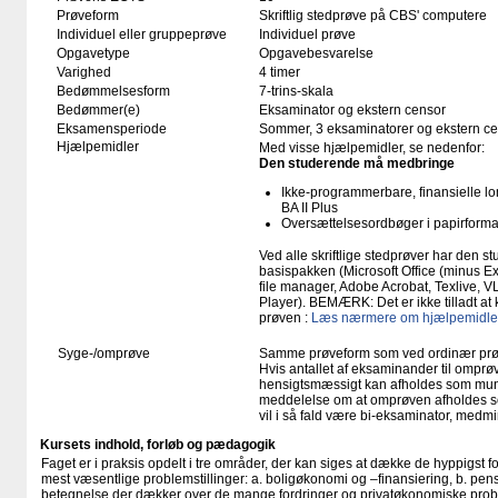
Prøveform
Skriftlig stedprøve på CBS' computere
Individuel eller gruppeprøve
Individuel prøve
Opgavetype
Opgavebesvarelse
Varighed
4 timer
Bedømmelsesform
7-trins-skala
Bedømmer(e)
Eksaminator og ekstern censor
Eksamensperiode
Sommer, 3 eksaminatorer og ekstern c
Hjælpemidler
Med visse hjælpemidler, se nedenfor:
Den studerende må medbringe
Ikke-programmerbare, finansielle 
BA II Plus
Oversættelsesordbøger i papirforma
Ved alle skriftlige stedprøver har den s
basispakken (Microsoft Office (minus Exc
file manager, Adobe Acrobat, Texlive, 
Player). BEMÆRK: Det er ikke tilladt 
prøven :
Læs nærmere om hjælpemidler 
Syge-/omprøve
Samme prøveform som ved ordinær pr
Hvis antallet af eksaminander til omprøv
hensigtsmæssigt kan afholdes som mundtl
meddelelse om at omprøven afholdes so
vil i så fald være bi-eksaminator, medm
Kursets indhold, forløb og pædagogik
Faget er i praksis opdelt i tre områder, der kan siges at dække de hyppigst
mest væsentlige problemstillinger: a. boligøkonomi og –finansiering, b. pens
betegnelse der dækker over de mange fordringer og privatøkonomiske problem