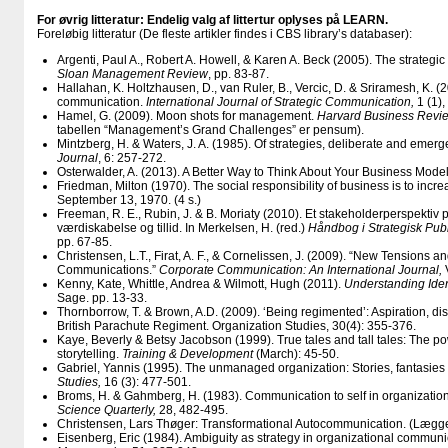
For øvrig litteratur: Endelig valg af littertur oplyses på LEARN.
Foreløbig litteratur (De fleste artikler findes i CBS library’s databaser):
Argenti, Paul A., Robert A. Howell, & Karen A. Beck (2005). The strateg
Sloan Management Review
, pp. 83-87.
Hallahan, K. Holtzhausen, D., van Ruler, B., Vercic, D. & Sriramesh, K. (2
communication.
International Journal of Strategic Communication,
1 (1),
Hamel, G. (2009). Moon shots for management.
Harvard Business Revi
tabellen “Management’s Grand Challenges” er pensum).
Mintzberg, H. & Waters, J. A. (1985). Of strategies, deliberate and emerg
Journal
, 6: 257-272.
Osterwalder, A. (2013). A Better Way to Think About Your Business Model
Friedman, Milton (1970). The social responsibility of business is to increa
September 13, 1970. (4 s.)
Freeman, R. E., Rubin, J. & B. Moriaty (2010). Et stakeholderperspektiv
værdiskabelse og tillid. In Merkelsen, H. (red.)
Håndbog i Strategisk Publ
pp. 67-85.
Christensen, L.T., Firat, A. F., & Cornelissen, J. (2009). “New Tensions 
Communications.”
Corporate Communication: An International Journal,
V
Kenny, Kate, Whittle, Andrea & Wilmott, Hugh (2011).
Understanding Iden
Sage. pp. 13-33.
Thornborrow, T. & Brown, A.D. (2009). ‘Being regimented’: Aspiration, dis
British Parachute Regiment. Organization Studies, 30(4): 355-376.
Kaye, Beverly & Betsy Jacobson (1999). True tales and tall tales: The po
storytelling.
Training & Development
(March): 45-50.
Gabriel, Yannis (1995). The unmanaged organization: Stories, fantasies 
Studies,
16 (3): 477-501.
Broms, H. & Gahmberg, H. (1983). Communication to self in organizatio
Science Quarterly,
28, 482-495.
Christensen, Lars Thøger: Transformational Autocommunication. (Lægg
Eisenberg, Eric (1984). Ambiguity as strategy in organizational communi