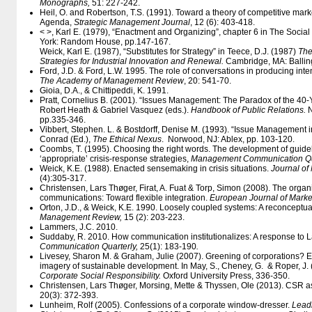
Monographs,
51: 227-242.
Heil, O. and Robertson, T.S. (1991). Toward a theory of competitive mar
Agenda,
Strategic Management Journal
, 12 (6): 403-418.
< >, Karl E. (1979), “Enactment and Organizing”, chapter 6 in The Socia
York: Random House, pp.147-167.
Weick, Karl E. (1987), “Substitutes for Strategy” in Teece, D.J. (1987)
The
Strategies for Industrial Innovation and Renewal.
Cambridge, MA: Balling
Ford, J.D. & Ford, L.W. 1995. The role of conversations in producing inte
The Academy of Management Review
, 20: 541-70.
Gioia, D.A., & Chittipeddi, K. 1991.
Pratt, Cornelius B. (2001). “Issues Management: The Paradox of the 40-
Robert Heath & Gabriel Vasquez (eds.).
Handbook of Public Relations.
N
pp.335-346.
Vibbert, Stephen. L. & Bostdorff, Denise M. (1993). “Issue Management in 
Conrad (Ed.),
The Ethical Nexus
. Norwood, NJ: Ablex, pp. 103‑120.
Coombs, T. (1995). Choosing the right words. The development of guideli
‘appropriate’ crisis-response strategies,
Management Communication Qua
Weick, K.E. (1988). Enacted sensemaking in crisis situations.
Journal of
(4):305-317.
Christensen, Lars Thøger, Firat, A. Fuat & Torp, Simon (2008). The organi
communications: Toward flexible integration.
European Journal of Marke
Orton, J.D., & Weick, K.E. 1990. Loosely coupled systems: A reconceptua
Management Review,
15 (2): 203-223.
Lammers, J.C. 2010.
Suddaby, R. 2010. How communication institutionalizes: A response to
Communication Quarterly,
25(1): 183-190
.
Livesey, Sharon M. & Graham, Julie (2007). Greening of corporations? E
imagery of sustainable development. In May, S., Cheney, G. & Roper, J. 
Corporate Social Responsibility.
Oxford University Press, 336-350.
Christensen, Lars Thøger, Morsing, Mette & Thyssen, Ole (2013). CSR as 
20(3): 372-393.
Lunheim, Rolf (2005). Confessions of a corporate window-dresser.
Leadi