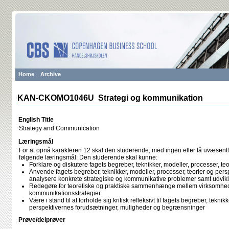
Home
Archive
KAN-CKOMO1046U Strategi og kommunikation
English Title
Strategy and Communication
Læringsmål
For at opnå karakteren 12 skal den studerende, med ingen eller få uvæsentli
følgende læringsmål: Den studerende skal kunne:
Forklare og diskutere fagets begreber, teknikker, modeller, processer, te
Anvende fagets begreber, teknikker, modeller, processer, teorier og perspek
analysere konkrete strategiske og kommunikative problemer samt udvikl
Redegøre for teoretiske og praktiske sammenhænge mellem virksomhede
kommunikationsstrategier
Være i stand til at forholde sig kritisk refleksivt til fagets begreber, tekni
perspektivernes forudsætninger, muligheder og begrænsninger
Prøve/delprøver