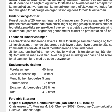
de studerende en nøgtern og kritisk forståelse af, hvorledes man arbejder 
kommunikation, hvordan man kommunikerer mere effektivt og hvorledes fo
har mulighed for at præge en organisation og dens forhold til omverden.
Undervisningsformer
Kurset består af 20 forelæsninger à 90 minutter samt 5 øvelsesgange à 90 m
præsenteres overordnede problemstillinger og lægges op til diskussioner a
teoretiske/praktiske perspektiver. I øvelserne arbejdes case-baseret på mind
studerende (som del af gruppe) gennemfører mindst en præsentation på hol
Feedback i undervisningen
Feedback til de studerende leveres i flere forskellige sammenhænge og for
1) I øvelsestimer, hvor de studerende selv laver oplæg, hvor deres forståels
kommenteres direkte af såvel medstuderende som underviser.
2) I forlæserens træffetid, hvor eventuelle tvivl og misforståelser kan håndter
3) I forbindelse med eksamen, hvor der gives mundtlig feedback på besvare
for at sammenligne med tre gode besvarelser.
Studenterarbejdstimer
Forelæsninger
40 timer
Case-undervisning
10 timer
Mundtlig fremlæggelse
5 timer
Forberedelse
175 timer
Eksamensforberedelse
182 timer
Total
412 timer
Foreløbig litteratur
Bøger til Corporate Communication (kan købes i SL Books):
Christensen L.T., Morsing M. & G. Cheney (2008).
Corporate Communication
Critique.
London: Sage