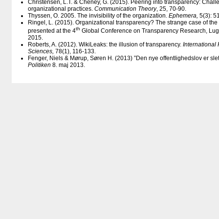
Christensen, L.T. & Cheney, G. (2015). Peering into transparency: Chall
organizational practices.
Communication Theory
, 25, 70-90.
Thyssen, O. 2005. The invisibility of the organization.
Ephemera,
5(3): 5
Ringel, L. (2015). Organizational transparency? The strange case of the
th
presented at the 4
Global Conference on Transparency Research, Luga
2015.
Roberts, A. (2012). WikiLeaks: the illusion of transparency.
International
Sciences,
78(1), 116-133.
Fenger, Niels & Mørup, Søren H. (2013) ”Den nye offentlighedslov er slet
Politiken
8. maj 2013.