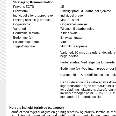
Strategi og Kommunikation:
Prøvens ECTS
15
Prøveform
Skriftligt produkt udarbejdet hjemme
Individuel eller gruppeprøve
Individuel prøve
Omfang af skriftligt produkt
Max. 10 sider
Opgavetype
Opgavebesvarelse
Varighed
72 timer til udarbejdelse
Bedømmelsesform
7-trins-skala
Bedømmer(e)
En eksaminator
Eksamensperiode
Vinter
Syge-/omprøve
Mundtlig stedprøve
Varighed: 20 min. pr. studerende, inkl. 
begrundelse
Forberedelse: Med følgende forberedels
Bedømmer(e):: Ved intern prøve er der
Hjælpemidler: Alle skriftlige og alle el
Den studerende må i forberedelseslokal
tegneredskaber, egen bærbar/tablet til
for opladning i eksamenslokalet), lomme
inklusiv ordbøger, noter. BEMÆRK: Det e
med andre i forberedelsestiden.
Kursets indhold, forløb og pædagogik
Formålet med faget er at give en grundig teoretisk og praktisk forståelse a
afsæt i strategi, organisationsteori, public relations, marketing og managem