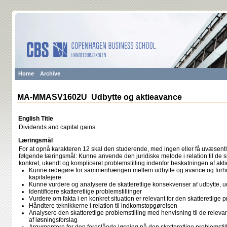
Home
Archive
MA-MMASV1602U Udbytte og aktieavance
English Title
Dividends and capital gains
Læringsmål
For at opnå karakteren 12 skal den studerende, med ingen eller få uvæsentli
følgende læringsmål: Kunne anvende den juridiske metode i relation til de sk
konkret, ukendt og kompliceret problemstilling indenfor beskatningen af akti
Kunne redegøre for sammenhængen mellem udbytte og avance og forho
kapitalejere
Kunne vurdere og analysere de skatteretlige konsekvenser af udbytte, 
Identificere skatteretlige problemstillinger
Vurdere om fakta i en konkret situation er relevant for den skatteretlige p
Håndtere teknikkerne i relation til indkomstopgørelsen
Analysere den skatteretlige problemstilling med henvisning til de relevan
af løsningsforslag