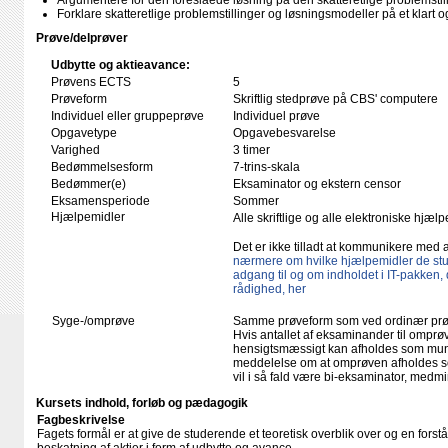
Argumentere for den foreslåede løsning på den skatteretlige problemstil
Forklare skatteretlige problemstillinger og løsningsmodeller på et klart o
Prøve/delprøver
Udbytte og aktieavance:
Prøvens ECTS
5
Prøveform
Skriftlig stedprøve på CBS' computere
Individuel eller gruppeprøve
Individuel prøve
Opgavetype
Opgavebesvarelse
Varighed
3 timer
Bedømmelsesform
7-trins-skala
Bedømmer(e)
Eksaminator og ekstern censor
Eksamensperiode
Sommer
Hjælpemidler
Alle skriftlige og alle elektroniske hjæ
Det er ikke tilladt at kommunikere med
nærmere om hvilke hjælpemidler de st
adgang til og om indholdet i IT-pakken, de
rådighed, her
Syge-/omprøve
Samme prøveform som ved ordinær pr
Hvis antallet af eksaminander til omprøv
hensigtsmæssigt kan afholdes som mundtl
meddelelse om at omprøven afholdes so
vil i så fald være bi-eksaminator, medm
Kursets indhold, forløb og pædagogik
Fagbeskrivelse
Fagets formål er at give de studerende et teoretisk overblik over og en forst