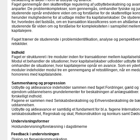
beskatning af aktier i form af udbytte og avance.
Faget gennemgår den skatteretlige regulering af udbyttebeskatning og ava
anparter. De problemkomplekser, som gennemgås, omhandler fysiske og juri
studerende opnår endvidere viden om og forståelse for de skatteretlige konse
herunder mulighederne for at udtage midler fra kapitalselskaber. De studere
for, hvorledes det fastslås, om en transaktion klassificeres som en afståelse
studerende får viden om og forståelse for kompleksiteten i samspillet melle
kapitalejere.
Faget træner de studerende i problemidentifikation, analyse og perspektiver
retskilder.
Indhold
Faget er struktureret i tre moduler inden for transaktioner mellem kapitalsel
Modul et behandler de situationer, hvor kapitalselskaber udlodder udbytte ti
omhandler de situationer, hvor kapitalejerne opnår en avance. Som en yder
moduler indeholder modul tre en gennemgang af retsstillingen, når en medar
honoreres med kapitalandele.
Sammenhæng og progression
Udbytte og aktieavance indeholder sammen med faget Fordringer, gæld og fi
ejendom uddannelsens grundelementer for beskatningen af anlægsaktiver
forskelligt indhold.
Fagene er sammen med Selskabsbeskatning og Erhvervsbeskatning de bæ
uddannelsen.
Udbytte og aktieavance er samtidig et fundament for bl.a. fagene Internationa
selskabsskatteret, Regnskab og skat, Rekonstruktion og konkurs samt Dødsb
Undervisningsformer
Holdundervisning/​forelæsning i dagstimerne
Feedback i undervisningen
Dialog og flervejskommunikation