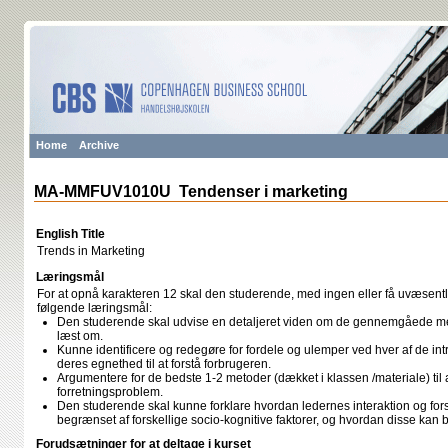
Home
Archive
MA-MMFUV1010U Tendenser i marketing
English Title
Trends in Marketing
Læringsmål
For at opnå karakteren 12 skal den studerende, med ingen eller få uvæsentli
følgende læringsmål:
Den studerende skal udvise en detaljeret viden om de gennemgåede met
læst om.
Kunne identificere og redegøre for fordele og ulemper ved hver af de int
deres egnethed til at forstå forbrugeren.
Argumentere for de bedste 1-2 metoder (dækket i klassen /materiale) til a
forretningsproblem.
Den studerende skal kunne forklare hvordan ledernes interaktion og fors
begrænset af forskellige socio-kognitive faktorer, og hvordan disse kan
Forudsætninger for at deltage i kurset