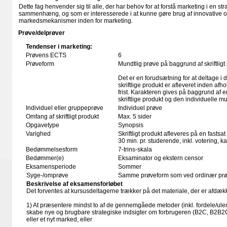
Dette fag henvender sig til alle, der har behov for at forstå marketing i en 
sammenhæng, og som er interesserede i at kunne gøre brug af innovative 
markedsmekanismer inden for marketing.
Prøve/delprøver
Tendenser i marketing:
Prøvens ECTS
6
Prøveform
Mundtlig prøve på baggrund af skriftligt
Det er en forudsætning for at deltage i 
skriftlige produkt er afleveret inden afho
frist. Karakteren gives på baggrund af
skriftlige produkt og den individuelle m
Individuel eller gruppeprøve
Individuel prøve
Omfang af skriftligt produkt
Max. 5 sider
Opgavetype
Synopsis
Varighed
Skriftligt produkt afleveres på en fastsat
30 min. pr. studerende, inkl. votering, 
Bedømmelsesform
7-trins-skala
Bedømmer(e)
Eksaminator og ekstern censor
Eksamensperiode
Sommer
Syge-/omprøve
Samme prøveform som ved ordinær pr
Beskrivelse af eksamensforløbet
Det forventes at kursusdeltagerne trækker på det materiale, der er afdæk
1) At præsentere mindst to af de gennemgåede metoder (inkl. fordele/ulemp
skabe nye og brugbare strategiske indsigter om forbrugeren (B2C, B2B2C
eller et nyt marked, eller