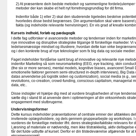
2) At præsentere de/n bedste metode/r og sammenligne fordele(ulemper 
metoder der kan skabe et helt nyt forretningsgrundlag for dit firma.
Indenfor både 1) eller 2) skal den studerende ligeledes beskrive potentie
hvorledes disse bedst begrænses. Din argumentation skal være baseret 
fakta (og indeholde relevante henvisninger). En vis grad af kreativ kombin
Kursets indhold, forløb og pædagogik
I dette fag udforsker vi avancerede metoder og tendenser inden for marketin
nye innovative og disruptive strategiske tilgange til forskellige markeder. Vi 
ledelsesmæssige mindset og illustrere, hvordan dette kan virke begrænsen
og i den konkrete brug af nye teknologier som fx big data og sociale medier.
Faget indeholder forståelse samt brug af innovative og relevante nye me
indenfor Marketing så som neuromarketing (EEG, eye tracking, skin conduct
(the six or more senses), mental models, kognitive biases, avanceret Small D
emotionelle faktorer gennem semi-structured in-depth interviews), Big Data (
datas anvendelse på logistik siden og customization), social media (e.g., se
revolutions, co-creation, crowd-funding, conscious capitalism, managerial mi
data, etc..
Disse indsigter vil hjælpe dig med at vurdere brugbarheden af nye tendense
sætte dig i stand til at anvende dem i optimeringen af din virksomheds strate
engagement med slutbrugerne.
Undervisningsformer
Dette kursus indeholder præsentationer af centrale emner der afdækkes dels 
inviterede oplægsholdere, og dels gennem gruppearbejde og workshops. I 
vurderes de forskellige metoder ifht. deres strategiske/taktiske relevans for
Læsning af materiale er nødvendig, men ikke tilstrækkelig, aktiv deltagelse e
får det fulde udbytte af kurset. Derfor er din tilstedeværelse afgørende for a
eksamensprojekt.