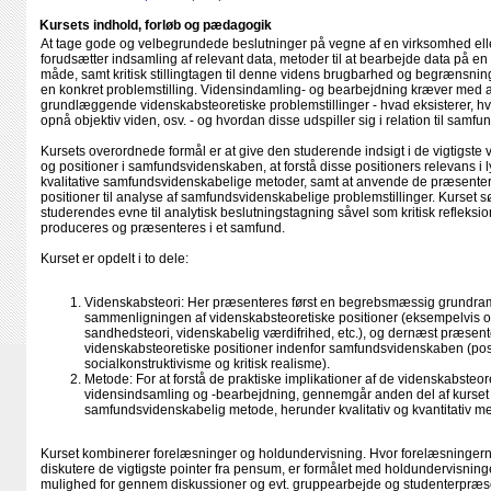
Kursets indhold, forløb og pædagogik
At tage gode og velbegrundede beslutninger på vegne af en virksomhed ell
forudsætter indsamling af relevant data, metoder til at bearbejde data på en
måde, samt kritisk stillingtagen til denne videns brugbarhed og begrænsninger
en konkret problemstilling. Vidensindamling- og bearbejdning kræver med a
grundlæggende videnskabsteoretiske problemstillinger - hvad eksisterer, hv
opnå objektiv viden, osv. - og hvordan disse udspiller sig i relation til sam
Kursets overordnede formål er at give den studerende indsigt i de vigtigste
og positioner i samfundsvidenskaben, at forstå disse positioners relevans i ly
kvalitative samfundsvidenskabelige metoder, samt at anvende de præsente
positioner til analyse af samfundsvidenskabelige problemstillinger. Kurset s
studerendes evne til analytisk beslutningstagning såvel som kritisk refleksi
produceres og præsenteres i et samfund.
Kurset er opdelt i to dele:
Videnskabsteori: Her præsenteres først en begrebsmæssig grundram
sammenligningen af videnskabsteoretiske positioner (eksempelvis on
sandhedsteori, videnskabelig værdifrihed, etc.), og dernæst præsent
videnskabsteoretiske positioner indenfor samfundsvidenskaben (pos
socialkonstruktivisme og kritisk realisme).
Metode: For at forstå de praktiske implikationer af de videnskabsteor
vidensindsamling og -bearbejdning, gennemgår anden del af kurset d
samfundsvidenskabelig metode, herunder kvalitativ og kvantitativ m
Kurset kombinerer forelæsninger og holdundervisning. Hvor forelæsningern
diskutere de vigtigste pointer fra pensum, er formålet med holdundervisnin
mulighed for gennem diskussioner og evt. gruppearbejde og studenterpræse