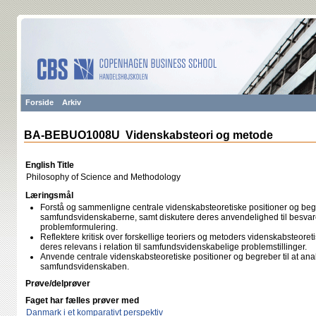
Forside
Arkiv
BA-BEBUO1008U Videnskabsteori og metode
English Title
Philosophy of Science and Methodology
Læringsmål
Forstå og sammenligne centrale videnskabsteoretiske positioner og begreb
samfundsvidenskaberne, samt diskutere deres anvendelighed til besvare
problemformulering.
Reflektere kritisk over forskellige teoriers og metoders videnskabsteor
deres relevans i relation til samfundsvidenskabelige problemstillinger.
Anvende centrale videnskabsteoretiske positioner og begreber til at ana
samfundsvidenskaben.
Prøve/delprøver
Faget har fælles prøver med
Danmark i et komparativt perspektiv