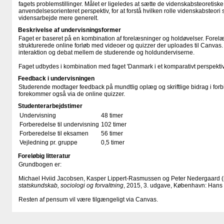
fagets problemstillinger. Målet er ligeledes at sætte de videnskabsteoretiske
anvendelsesorienteret perspektiv, for at forstå hvilken rolle videnskabsteori s
vidensarbejde mere generelt.
Beskrivelse af undervisningsformer
Faget er baseret på en kombination af forelæsninger og holdøvelser. Forel
strukturerede online forløb med videoer og quizzer der uploades til Canvas.
interaktion og debat mellem de studerende og holdunderviserne.
Faget udbydes i kombination med faget 'Danmark i et komparativt perspektiv
Feedback i undervisningen
Studerende modtager feedback på mundtlig oplæg og skriftlige bidrag i for
forekommer også via de online quizzer.
Studenterarbejdstimer
Undervisning
48 timer
Forberedelse til undervisning
102 timer
Forberedelse til eksamen
56 timer
Vejledning pr. gruppe
0,5 timer
Foreløbig litteratur
Grundbogen er:
Michael Hviid Jacobsen, Kasper Lippert-Rasmussen og Peter Nedergaard (
statskundskab, sociologi og forvaltning
, 2015, 3. udgave, København: Hans 
Resten af pensum vil være tilgængeligt via Canvas.