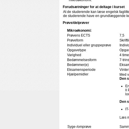
mikroøkonomi.
Forudsætninger for at deltage i kurset
At de studerende kan læse engelsk faglitte
de studerende have en grundlæggende ken
Prøve/delprøver
Mikroøkonomi:
Prøvens ECTS
7,5
Prøveform
Skrif
Individuel eller gruppeprøve
Indivi
Opgavetype
Opgav
Varighed
4 time
Bedømmelsesform
7-trin
Bedømmer(e)
Eksam
Eksamensperiode
Vinter
Hjælpemidler
Med v
Den s
En
ll
lo
Den s
IT
Læs n
Syge-/omprøve
Samme