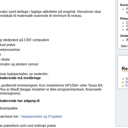
Kurs
P
ratur samt deltage i faglige aktiviteter på engelsk. Herudover skal
dskab til matematik svarende til minimum B niveau.
Prim
D
F
Ø
Unde
tlig stedprøve på CBS' computere
B
duel prøve
Sidst
ebesvarelse
r
s-skala
inator og ekstern censor
Re
isse hjælpemidler, se nedenfor:
tuderende må medbringe
S
E
 godkendt lommeregner. Kun modellerne HP10bll+ eller Texas BA
E
 Plus er tilladt (begge modeller er Ikke-programmerbare, finansielle
mmeregnere).
tuderende har adgang til
-basispakke
ærmere her :
Hjælpemidler og IT-pakker
 prøveform som ved ordinær prøve