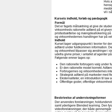
Hvis a
hensig
medde
vil i 
Kursets indhold, forløb og pædagogik
Formål
Det er fagets målsætning at give de studer
virksomheds rationelle adfærd på et given
prisfastsættelse og mængdeallokering på 
og virksomhedernes handlinger har på vel
Indhold
Kurset tager udgangspunkt i teorier for d
adfærd under fuldkommen information. De
og virksomhed tilpasser sig ændringer i s
udefra givne priser, i antallet af agenter på
Følgende emner tages op:
Den rationelle forbrugers valg under 
Er den rationelle model korrekt: Adfæ
Forbrugernes og virksomhedernes inter
Strategisk adfærd på markeder med fl
Eksternaliteter, en introduktion til law
Offentlige goder, offentlige virksomhed
Beskrivelse af undervisningsformer
Der anvendes forelæsninger, holdundervi
samt yderligere Blended learning. Den fysi
videoforelæsninger, der både gennemgår t