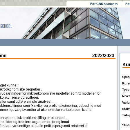
For CBS students
Fo
omi
2022/2023
Kur
Spro
Kurs
aget kunne:
ikroøkonomiske begreber .
Type
forudsætninger for mikroøkonomiske modeller som fx modeller for
Nive
onkurrence og spilteori.
deller samt udføre simple analyser .
Vari
blemstillinger som fx nytte- og profitmaksimering, udbud lig med
Star
temme ligevægtsværdier af økonomiske variable som fx pris,
Tids
 en økonomisk problemstilling er plausibel.
ere sider og fremføre argumenter for og imod
Stud
orklare væsentlige aktuelle politikspørgsmål relateret til