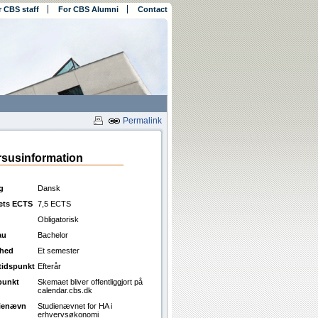
r CBS staff
For CBS Alumni
Contact
Permalink
susinformation
g
Dansk
ets ECTS
7,5 ECTS
Obligatorisk
au
Bachelor
ghed
Et semester
ttidspunkt
Efterår
punkt
Skemaet bliver offentliggjort på
calendar.cbs.dk
ienævn
Studienævnet for HA i
erhvervsøkonomi