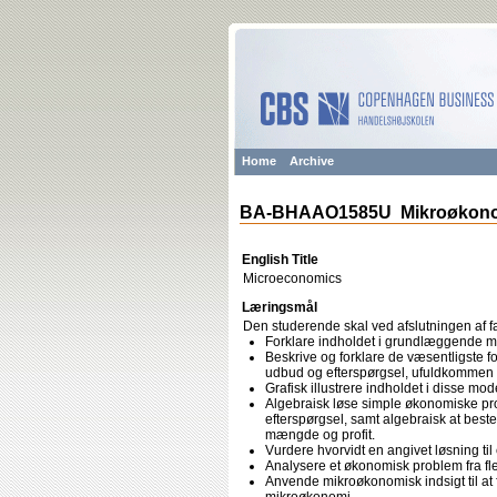
Home
Archive
BA-BHAAO1585U Mikroøkon
English Title
Microeconomics
Læringsmål
Den studerende skal ved afslutningen af f
Forklare indholdet i grundlæggende m
Beskrive og forklare de væsentligste 
udbud og efterspørgsel, ufuldkommen k
Grafisk illustrere indholdet i disse mo
Algebraisk løse simple økonomiske pro
efterspørgsel, samt algebraisk at bes
mængde og profit.
Vurdere hvorvidt en angivet løsning til
Analysere et økonomisk problem fra fl
Anvende mikroøkonomisk indsigt til at f