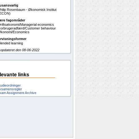
usansvarlig
hilip Rosenbaum - Økonomisk Institut
(ECON)
ære fagområder
riftsøkonomi/Managerial economics
orbrugeradfærd/Customer behaviour
konomi/Economics
rvisningsformer
lended learning
 opdateret den 08-06-2022
levante links
tudieordninger
ksamensregler
xam Assignment Archive