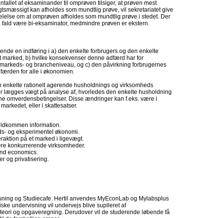
ntallet af eksaminander til omprøven tilsiger, at prøven mest
tsmæssigt kan afholdes som mundtlig prøve, vil sekretariatet give
lelse om at omprøven afholdes som mundtlig prøve i stedet. Der
så fald være bi-eksaminator, medmindre prøven er ekstern.
ende en indføring i a) den enkelte forbrugers og den enkelte
t marked, b) hvilke konsekvenser denne adfærd har for
markeds- og brancheniveau, og c) den påvirkning forbrugernes
færden for alle i økonomien.
en enkelte rationelt agerende husholdnings og virksomheds
r lægges vægt på analyse af, hvorledes den enkelte husholdning
ine omverdensbetingelser. Disse ændringer kan f.eks. være i
 markedet, eller i skattesatser.
fuldkommen information.
rds- og eksperimentel økonomi.
aktion på et marked i ligevægt.
ere konkurrerende virksomheder.
 and economics.
er og privatisering.
sning og Studiecafe. Hertil anvendes MyEconLab og Mylabsplus
ske undervisning vil undervejs blive suplleret af
eori og opgaveregning. Derudover vil de studerende løbende få