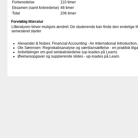
Forberedelse
110 timer
Eksamen (samt forbredelse)
48 timer
Total
206 timer
Foreløbig litteratur
Litteraturen bliver muligvis ændret. De studerende kan finde den endelige li
semesteret starter
Alexander & Nobes: Financial Accounting - An International Introduction
Ole Sørensen: Regnskabsanalyse og værdiansættelse - en praktisk tilga
Anbefalinger om god selskabsledelse (up-loades på Learn).
Øvelsesopgaver og supplerende slides - up-loades på Learn.