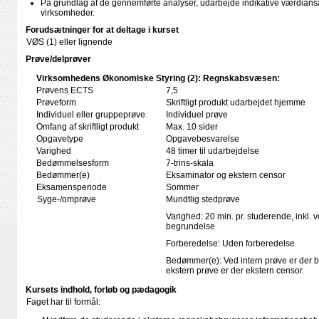
På grundlag af de gennemførte analyser, udarbejde indikative værdiansæ
virksomheder.
Forudsætninger for at deltage i kurset
VØS (1) eller lignende
Prøve/delprøver
Virksomhedens Økonomiske Styring (2): Regnskabsvæsen:
Prøvens ECTS
7,5
Prøveform
Skriftligt produkt udarbejdet hjemme
Individuel eller gruppeprøve
Individuel prøve
Omfang af skriftligt produkt
Max. 10 sider
Opgavetype
Opgavebesvarelse
Varighed
48 timer til udarbejdelse
Bedømmelsesform
7-trins-skala
Bedømmer(e)
Eksaminator og ekstern censor
Eksamensperiode
Sommer
Syge-/omprøve
Mundtlig stedprøve
Varighed: 20 min. pr. studerende, inkl. 
begrundelse
Forberedelse: Uden forberedelse
Bedømmer(e): Ved intern prøve er der 
ekstern prøve er der ekstern censor.
Kursets indhold, forløb og pædagogik
Faget har til formål: