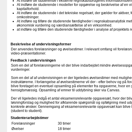
At indføre de studerende i eksterne regnskabsbrugeres informationsbeh
At indføre de studerende i modeller for opgørelse og beskrivelse af en
kapitalforhold.
At indføre de studerende i det tekniske regelsæt, der gælder for aktiver, f
omkostninger.
At indføre og tilføre de studerende færdigheder i regnskabsanalytisk met
økonomisk vurdering og værdiansættelse af en virksomhed.
at indføre og tilføre den studerende færdigheder i analyse af projektets 
Beskrivelse af undervisningsformer
Der anvendes forelæsninger og øvelsestimer. I relevant omfang vil forelæs
video-præsentationer.
Feedback i undervisningen
Som en del af forelæsningerne vil der blive indarbejdet mindre øvelsesopg
vurderinger.
Som en del af af undervisningen er der ligeledes øvelsestimer med mulighed
instruktørerne. I forlængelse af øvelsestimerne vil der - efter behov og på f
blive foretaget en eventuel opsamling på elementer fra opgaverne, hvor en 
hensigtsmæssig. Opsamling af emner til uddybning sker via Canvas.
Der vil ligeledes indgå et antal eksamensrelevante opgavesæt, hvor der bl
løsningforslag og mulighed for afklarende spørgsmål og opfølgning med u
konkrete ønsker. Gennemgang af eksamensrelevante opgavesæt kan blive 
(student to student).
Studenterarbejdstimer
Forelæsninger
30 timer
Øvelser
18 timer