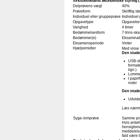
Virksomhedens økonomiske styring (
Delprøvens vægt
40%
Prøveform
Skriftlig 
Individuel eller gruppeprøve
Individuel
Opgavetype
Opgavebes
Varighed
4 timer
Bedømmelsesform
7-trins-ska
Bedømmer(e)
Eksaminat
Eksamensperiode
Vinter
Hjælpemidler
Med visse 
Den stud
USB-st
format
lign.)
Lommer
I papi
noter
Den stude
Udvide
Læs nærme
Syge-/omprøve
Samme prø
Hvis antal
hensigtsmæ
meddelelse
fald være 