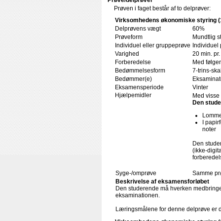
Prøve/delprøver
Prøven i faget består af to delprøver:
Virksomhedens økonomiske styring (
Delprøvens vægt
60%
Prøveform
Mundtlig s
Individuel eller gruppeprøve
Individuel
Varighed
20 min. pr
Forberedelse
Med følgen
Bedømmelsesform
7-trins-ska
Bedømmer(e)
Eksaminat
Eksamensperiode
Vinter
Hjælpemidler
Med visse 
Den stude
Lommer
I papi
noter
Den stude
(ikke-digit
forberedel
Syge-/omprøve
Samme prø
Beskrivelse af eksamensforløbet
Den studerende må hverken medbringe dis
eksaminationen.
Læringsmålene for denne delprøve er del