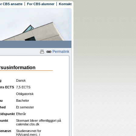
r CBS ansatte
For CBS alumner
Kontakt
Permalink
susinformation
g
Dansk
ets ECTS
7,5 ECTS
Obligatorisk
au
Bachelor
ghed
Et semester
ttidspunkt
Efterår
punkt
Skemaet bliver offentliggjort på
calendar.cbs.dk
ienævn
Studienævnet for
HA/cand.merc. i