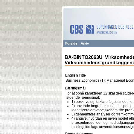
Forside
Arkiv
BA-BINTO2063U Virksomhedens
Virksomhedens grundlæggende
English Title
Business Economics (1): Managerial Eco
Læringsmål
For at opnå karakteren 12 skal den studere
følgende læringsmål:
1) beskrive og forklare fagets modeller
2) anvende begreber, modeller, perspe
identificere erhvervsøkonomiske probl
3) gennemføre analyser og fremkomme m
4) angive, hvordan en given model elle
præsenterede teori og med udgangspunk
løsningsforslags anvendelsesmæssig