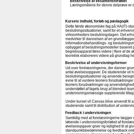
Beskrivelse af eksamensforløbet
Læringsmålene for denne delprøve er del
Kursets indhold, forløb og pædagogik
Dette første økonomiske fag på HA(IT)-stu
beslutningssituationer, samt for et erhve
virksomheders beslutningstagen. Det erhv
medvirker til dannelsen af en grundlæggen
informationsbehandlings- og beslutningsm
opbygget af beslutningsmodeller baseret 
begrebsapparat føres videre i flere af de
teoretisk elaboreres videre på grundlag he
Beskrivelse af undervisningsformer
Ud over forelæsningerne, der danner grund
antal øvelsesopgaver. De studerende vil h
beslutningssituationer og anvende beregni
evne til at vurdere teoriers forudsætninge
teoriers forudsætninger og anvendelighed 
understøttet af fagets brug af blended lea
undervisningsmæssige supplerende tiltag 
Under kurset vil Canvas blive anvendt til at
studerende samt til distribution af underv
Feedback i undervisningen
Samtidig med at forelæsningerne lægger op
løbende i undervisningsforløbet af forelæ
øvelsesopgaver giver rig lejlighed til at 
standpunktsbedømmelse og feedback omkrin