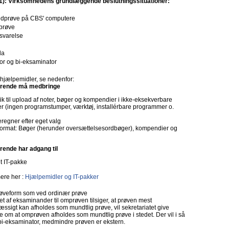
1): Virksomhedens grundlæggende beslutningssituationer:
stedprøve på CBS' computere
 prøve
varelse
la
or og bi-eksaminator
hjælpemidler, se nedenfor:
erende må medbringe
ik til upload af noter, bøger og kompendier i ikke-eksekverbare
er (ingen programstumper, værktøj, installérbare programmer o.
egner efter eget valg
rformat: Bøger (herunder oversættelsesordbøger), kompendier og
rende har adgang til
t IT-pakke
re her :
Hjælpemidler og IT-pakker
veform som ved ordinær prøve
let af eksaminander til omprøven tilsiger, at prøven mest
ssigt kan afholdes som mundtlig prøve, vil sekretariatet give
 om at omprøven afholdes som mundtlig prøve i stedet. Der vil i så
bi-eksaminator, medmindre prøven er ekstern.