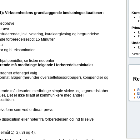
1): Virksomhedens grundlæggende beslutningssituationer:
Kurs
T
E
tedprøve
Prim
 prøve
D
. studerende, inkl. votering, karaktergivning og begrundelse
Ø
de forberedelsestid: 15 Minutter
Unde
la
B
or og bi-eksaminator
Sidst
hjælpemidler, se listen nedenfor:
rende må medbringe følgende i forberedelseslokalet
egner efter eget valg
rformat: Bøger (herunder oversættelsesordbøger), kompendier og
Re
S
rende må desuden medbringe simple skrive- og tegneredskaber
E
ale). Det er ikke tilladt at kommunikere med andre i
O
sestiden.
veform som ved ordinær prøve
position eller noter fra forberedelsen og ind til selve
mål 1), 2), 3) og 4).