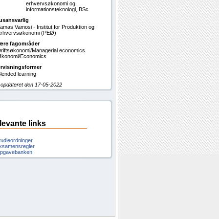
erhvervsøkonomi og
informationsteknologi, BSc
usansvarlig
amas Vamosi - Institut for Produktion og
rhvervsøkonomi (PEØ)
ære fagområder
riftsøkonomi/Managerial economics
konomi/Economics
rvisningsformer
lended learning
 opdateret den 17-05-2022
levante links
tudieordninger
ksamensregler
pgavebanken