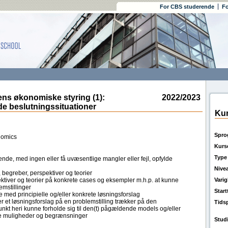
For CBS studerende
Fo
 økonomiske styring (1):
2022/2023
 beslutningssituationer
Kur
Spro
nomics
Kurs
Type
nde, med ingen eller få uvæsentlige mangler eller fejl, opfylde
Nive
, begreber, perspektiver og teorier
ktiver og teorier på konkrete cases og eksempler m.h.p. at kunne
Vari
emstillinger
Star
ed principielle og/eller konkrete løsningsforslag
r et løsningsforslag på en problemstilling trækker på den
Tids
t heri kunne forholde sig til den(t) pågældende models og/eller
e muligheder og begrænsninger
Stud