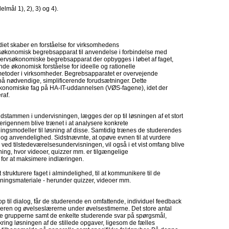
mål 1), 2), 3) og 4).
diet skaber en forståelse for virksomhedens
rvsøkonomisk begrebsapparat til anvendelse i forbindelse med
ervsøkonomiske begrebsapparat der opbygges i løbet af faget,
de økonomisk forståelse for ideelle og rationelle
etoder i virksomheder. Begrebsapparatet er overvejende
på nødvendige, simplificerende forudsætninger. Dette
 økonomiske fag på HA-IT-uddannelsen (VØS-fagene), idet der
raf.
stammen i undervisningen, lægges der op til løsningen af et stort
erigennem blive trænet i at analysere konkrete
ngsmodeller til løsning af disse. Samtidig trænes de studerendes
r og anvendelighed. Sidstnævnte, at opøve evnen til at vurdere
ved tilstedeværelsesundervisningen, vil også i et vist omfang blive
rning, hvor videoer, quizzer mm. er tilgængelige
for at maksimere indlæringen.
 strukturere faget i almindelighed, til at kommunikere til de
isningsmateriale - herunder quizzer, videoer mm.
 til dialog, får de studerende en omfattende, individuel feedback
seren og øvelseslærerne under øvelsestimerne. Det store antal
give grupperne samt de enkelte studerende svar på spørgsmål,
g løsningen af de stillede opgaver, ligesom de fælles