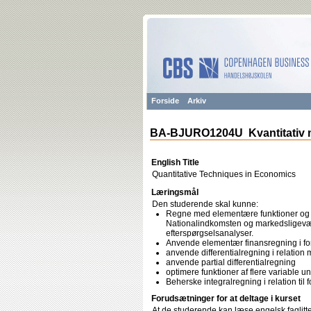
Forside
Arkiv
BA-BJURO1204U Kvantitativ 
English Title
Quantitative Techniques in Economics
Læringsmål
Den studerende skal kunne:
Regne med elementære funktioner og 
Nationalindkomsten og markedsligevæ
efterspørgselsanalyser.
Anvende elementær finansregning i for
anvende differentialregning i relatio
anvende partial differentialregning
optimere funktioner af flere variable
Beherske integralregning i relation ti
Forudsætninger for at deltage i kurset
At de studerende kan læse engelsk faglitter