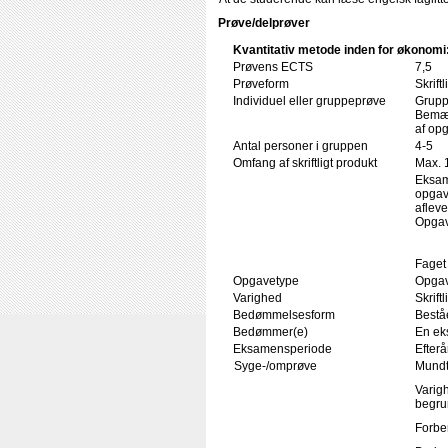
Prøve/delprøver
Kvantitativ metode inden for økonomi
Prøvens ECTS
7,5
Prøveform
Skrift
Individuel eller gruppeprøve
Grupp
Bemær
af op
Antal personer i gruppen
4-5
Omfang af skriftligt produkt
Max. 
Eksam
opgav
aflev
Opgav
Faget 
Opgavetype
Opgav
Varighed
Skrift
Bedømmelsesform
Beståe
Bedømmer(e)
En ek
Eksamensperiode
Efterå
Syge-/omprøve
Mundt
Varigh
begru
Forbe