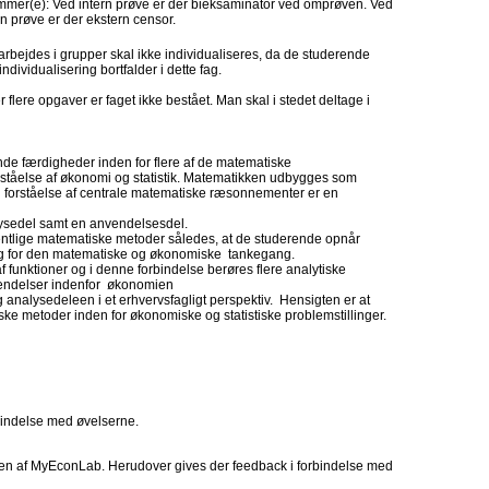
mer(e): Ved intern prøve er der bieksaminator ved omprøven. Ved
n prøve er der ekstern censor.
rbejdes i grupper skal ikke individualiseres, da de studerende
ndividualisering bortfalder i dette fag.
 flere opgaver er faget ikke bestået. Man skal i stedet deltage i
nde færdigheder inden for flere af de matematiske
rståelse af økonomi og statistik. Matematikken udbygges som
g forståelse af centrale matematiske ræsonnementer er en
lysedel samt en anvendelsesdel.
ntlige matematiske metoder således, at de studerende opnår
g for den matematiske og økonomiske tankegang.
f funktioner og i denne forbindelse berøres flere analytiske
vendelser indenfor økonomien
 analysedeleen i et erhvervsfagligt perspektiv. Hensigten er at
ke metoder inden for økonomiske og statistiske problemstillinger.
bindelse med øvelserne.
en af MyEconLab. Herudover gives der feedback i forbindelse med