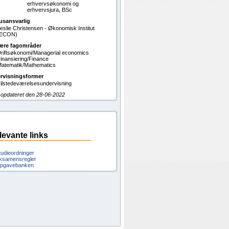
erhvervsøkonomi og
erhvervsjura, BSc
usansvarlig
eslie Christensen - Økonomisk Institut
(ECON)
ære fagområder
riftsøkonomi/Managerial economics
inansiering/Finance
atematik/Mathematics
rvisningsformer
ilstedeværelsesundervisning
 opdateret den 28-06-2022
levante links
tudieordninger
ksamensregler
pgavebanken